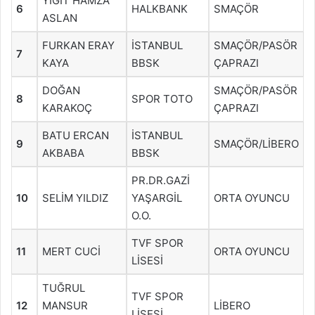
YİĞİT HAMZA
6
HALKBANK
SMAÇÖR
ASLAN
FURKAN ERAY
İSTANBUL
SMAÇÖR/PASÖR
7
KAYA
BBSK
ÇAPRAZI
DOĞAN
SMAÇÖR/PASÖR
8
SPOR TOTO
KARAKOÇ
ÇAPRAZI
BATU ERCAN
İSTANBUL
9
SMAÇÖR/LİBERO
AKBABA
BBSK
PR.DR.GAZİ
10
SELİM YILDIZ
YAŞARGİL
ORTA OYUNCU
O.O.
TVF SPOR
11
MERT CUCİ
ORTA OYUNCU
LİSESİ
TUĞRUL
TVF SPOR
12
MANSUR
LİBERO
LİSESİ