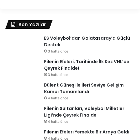
l
i
ı
y
Son Yazılar
o
r
ES Voleybol’dan Galatasaray’a Güçlü
Destek
3 hafta önce
Filenin Efeleri, Tarihinde İlk Kez VNL’de
Çeyrek Finalde!
3 hafta önce
Bülent Güneş ile İleri Seviye Gelişim
Kampı Tamamlandı
4 hafta önce
Filenin Sultanları, Voleybol Milletler
Ligi’nde Çeyrek Finalde
4 hafta önce
Filenin Efeleri Yemekte Bir Araya Geldi
4 hafta önce