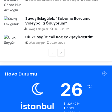
Savaş Eskigülek: “Babama Borcumu
Voleybolla Ödüyorum”
Savaş Eskigülek
06.05.2022
Ufuk Soygür: “Ali Koç çok şey kaçırdı!”
Ufuk Soygür
09.04.2022
Ö
S
n
o
c
n
Hava Durumu
e
r
k
a
26
℃
i
k
s
i
a
s
İstanbul
32º - 25º
100%
y
a