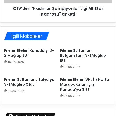
,
K
A
CEV'den "Kadınlar Şampiyonlar Ligi All Star
a
v
Kadrosu" anketi
d
r
ı
u
n
p
l
a
İlgili Makaleler
a
Ş
r
a
Ş
Filenin Efeleri Kanada’yı 3-
Filenin Sultanları,
m
a
2 Mağlup Etti
Bulgaristan’ı 3-1 Mağlup
p
m
Etti
i
15.06.2026
p
08.06.2026
y
i
o
y
n
o
Filenin Sultanları, İtalya’ya
Filenin Efeleri VNL İlk Hafta
a
3-1 Mağlup Oldu
Müsabakaları İçin
n
Kanada’ya Gitti
s
l
07.06.2026
ı
a
06.06.2026
E
r
l
L
e
i