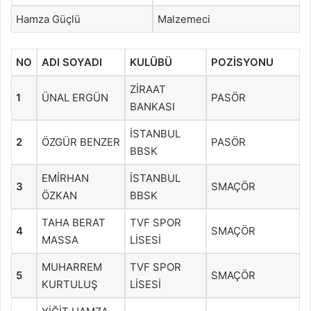
Hamza Güçlü
Malzemeci
NO
ADI SOYADI
KULÜBÜ
POZİSYONU
ZİRAAT
1
ÜNAL ERGÜN
PASÖR
BANKASI
İSTANBUL
2
ÖZGÜR BENZER
PASÖR
BBSK
EMİRHAN
İSTANBUL
3
SMAÇÖR
ÖZKAN
BBSK
TAHA BERAT
TVF SPOR
4
SMAÇÖR
MASSA
LİSESİ
MUHARREM
TVF SPOR
5
SMAÇÖR
KURTULUŞ
LİSESİ