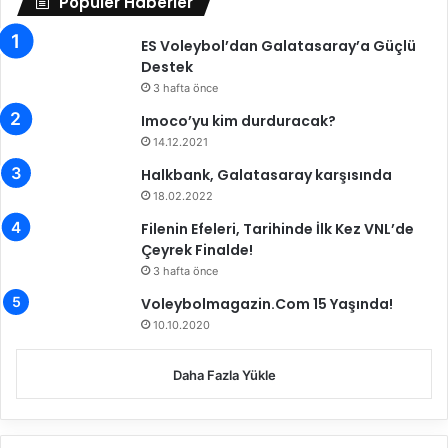
Popüler Haberler
m
g
e
i
l
ES Voleybol’dan Galatasaray’a Güçlü
A
e
Destek
l
r
l
3 hafta önce
i
S
Imoco’yu kim durduracak?
2
t
14.12.2021
.
a
R
r
Halkbank, Galatasaray karşısında
a
K
18.02.2022
u
a
Filenin Efeleri, Tarihinde İlk Kez VNL’de
n
d
Çeyrek Finalde!
t
r
3 hafta önce
’
o
t
s
Voleybolmagazin.Com 15 Yaşında!
a
u
10.10.2020
S
"
a
a
Daha Fazla Yükle
h
n
n
k
e
e
A
t