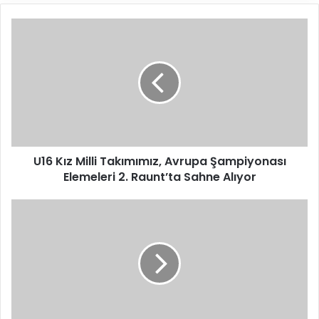
U
1
6
K
ı
z
M
i
l
U16 Kız Milli Takımımız, Avrupa Şampiyonası
l
Elemeleri 2. Raunt’ta Sahne Alıyor
i
T
a
C
k
E
ı
V
m
'
ı
d
m
e
ı
n
z
"