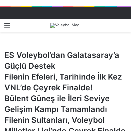
Menü
Dış gö
A
ES Voleybol’dan Galatasaray’a
Güçlü Destek
Filenin Efeleri, Tarihinde İlk Kez
VNL’de Çeyrek Finalde!
Bülent Güneş ile İleri Seviye
Gelişim Kampı Tamamlandı
Filenin Sultanları, Voleybol
Milletler Ligi’nde Çeyrek Finalde