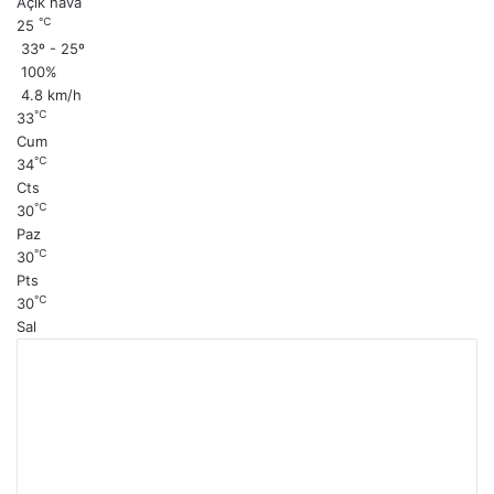
Açık hava
℃
25
33º - 25º
100%
4.8 km/h
℃
33
Cum
℃
34
Cts
℃
30
Paz
℃
30
Pts
℃
30
Sal