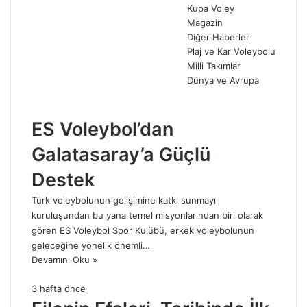
Kupa Voley
Magazin
Diğer Haberler
Plaj ve Kar Voleybolu
Milli Takımlar
Dünya ve Avrupa
Önceki
sayfa
Sonraki
ES Voleybol’dan
sayfa
Galatasaray’a Güçlü
Destek
Türk voleybolunun gelişimine katkı sunmayı
kuruluşundan bu yana temel misyonlarından biri olarak
gören ES Voleybol Spor Kulübü, erkek voleybolunun
geleceğine yönelik önemli…
Devamını Oku »
3 hafta önce