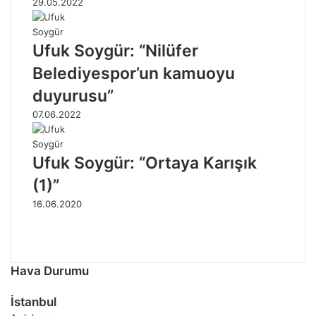
29.05.2022
Ufuk Soygür: “Nilüfer
Belediyespor’un kamuoyu
duyurusu”
07.06.2022
Ufuk Soygür: “Ortaya Karışık
(1)”
16.06.2020
Önceki
sayfa
Sonraki
sayfa
Hava Durumu
İstanbul