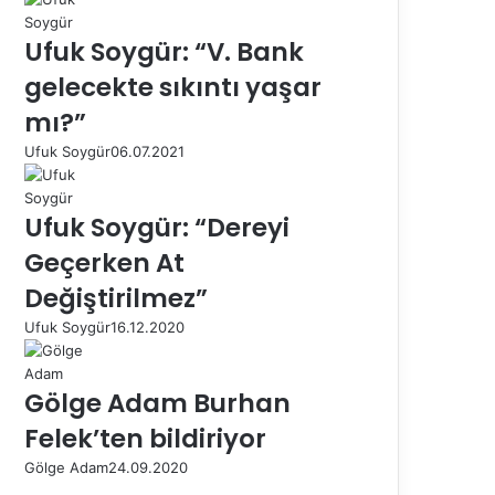
Ufuk Soygür: “V. Bank
gelecekte sıkıntı yaşar
mı?”
Ufuk Soygür
06.07.2021
Ufuk Soygür: “Dereyi
Geçerken At
Değiştirilmez”
Ufuk Soygür
16.12.2020
Gölge Adam Burhan
Felek’ten bildiriyor
Gölge Adam
24.09.2020
Ö