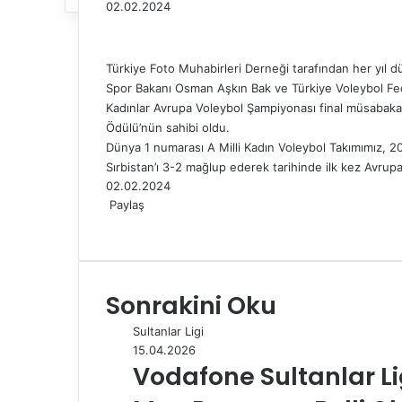
02.02.2024
Türkiye Foto Muhabirleri Derneği tarafından her yıl d
Spor Bakanı Osman Aşkın Bak ve Türkiye Voleybol F
Kadınlar Avrupa Voleybol Şampiyonası final müsabakas
Ödülü’nün sahibi oldu.
Dünya 1 numarası A Milli Kadın Voleybol Takımımız, 
Sırbistan’ı 3-2 mağlup ederek tarihinde ilk kez Avru
02.02.2024
Paylaş
F
X
L
T
P
R
W
T
E
Y
a
i
u
i
e
h
e
-
a
c
n
m
n
d
a
l
P
z
e
k
b
t
d
t
e
o
d
Sonrakini Oku
b
e
l
e
i
s
g
s
ı
o
d
r
r
t
A
r
t
r
Sultanlar Ligi
o
I
e
p
a
a
15.04.2026
k
n
s
p
m
i
Vodafone Sultanlar Li
t
l
e