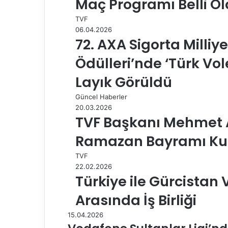
Maç Programı Belli O
p
a
TVF
y
06.04.2026
l
72. AXA Sigorta Milliy
a
Ödülleri’nde ‘Türk Vo
ş
Layık Görüldü
Güncel Haberler
20.03.2026
TVF Başkanı Mehmet A
Ramazan Bayramı Ku
TVF
22.02.2026
Türkiye ile Gürcistan
Arasında İş Birliği
15.04.2026