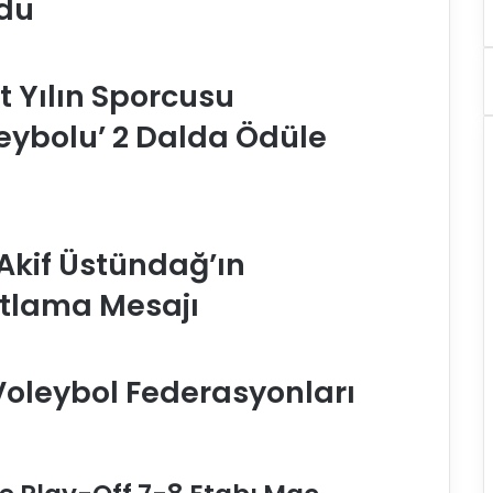
ldu
et Yılın Sporcusu
leybolu’ 2 Dalda Ödüle
kif Üstündağ’ın
tlama Mesajı
 Voleybol Federasyonları