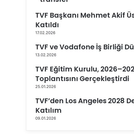
t
p
TVF Başkanı Mehmet Akif Ü
a
Katıldı
ş
a
17.02.2026
B
e
TVF ve Vodafone İş Birliği 
l
e
13.02.2026
d
i
TVF Eğitim Kurulu, 2026–202
y
Toplantısını Gerçekleştirdi
e
s
25.01.2026
i
S
TVF’den Los Angeles 2028 D
i
Katılım
g
o
09.01.2026
r
t