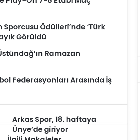
e Play-Off 7-8 Etabı Maç
ın Sporcusu Ödülleri’nde ‘Türk
Layık Görüldü
 Üstündağ’ın Ramazan
ybol Federasyonları Arasında İş
Arkas Spor, 18. haftaya
A
r
Ünye’de giriyor
k
İlgili Makaleler
a