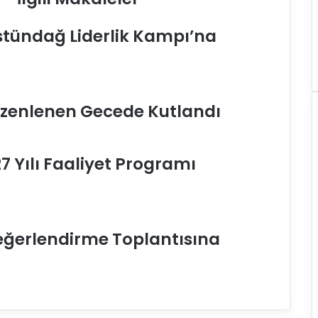
s
S
stündağ Liderlik Kampı’na
p
o
r
,
1
Düzenlenen Gecede Kutlandı
8
.
h
a
7 Yılı Faaliyet Programı
f
t
a
y
a
eğerlendirme Toplantısına
Ü
n
y
e
’