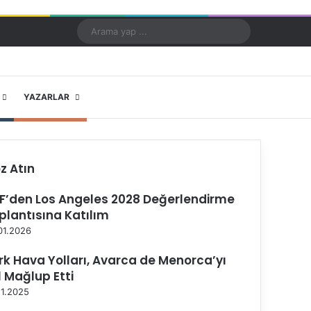
Kayıt Ol
Rastgele Makale
Kenar Bölmesi
Dış görünümü değiştir
Arama
yap
...
X
YouTube
Instagram
YAZARLAR
z Atın
F’den Los Angeles 2028 Değerlendirme
plantısına Katılım
01.2026
rk Hava Yolları, Avarca de Menorca’yı
1 Mağlup Etti
11.2025