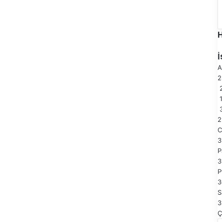
A
2
2
C
3
P
3
P
3
S
3
Ç