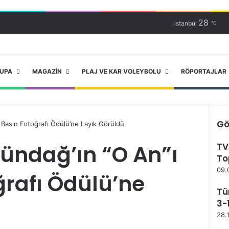
28
istanbul
℃
RUPA
MAGAZIN
PLAJ VE KAR VOLEYBOLU
RÖPORTAJLAR
Gö
 Basın Fotoğrafı Ödülü’ne Layık Görüldü
K
ündağ’ın “O An”ı
TV
a
To
p
a
09.
ğrafı Ödülü’ne
l
ı
Tü
3-
28.