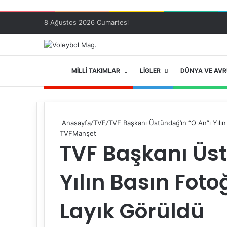
8 Ağustos 2026 Cumartesi
ANA SAYFA
MILLI TAKIMLAR
LIGLER
DÜNYA VE AV
Anasayfa
/
TVF
/
TVF Başkanı Üstündağ’ın “O An”ı Yılın
TVF
Manşet
TVF Başkanı Üst
Yılın Basın Foto
Layık Görüldü