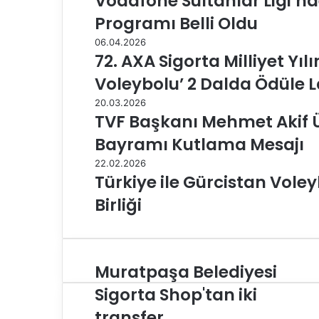
Vodafone Sultanlar Ligi’nd
Programı Belli Oldu
06.04.2026
72. AXA Sigorta Milliyet Yıl
Voleybolu’ 2 Dalda Ödüle 
20.03.2026
TVF Başkanı Mehmet Akif
Bayramı Kutlama Mesajı
22.02.2026
Türkiye ile Gürcistan Vole
Birliği
Muratpaşa Belediyesi
M
u
Sigorta Shop'tan iki
r
transfer
a