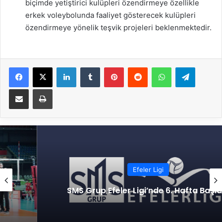
biçimde yetiştirici kulüpleri özendirmeye özellikle
erkek voleybolunda faaliyet gösterecek kulüpleri
özendirmeye yönelik teşvik projeleri beklenmektedir.
Facebook
X
LinkedIn
Tumblr
Pinterest
Reddit
WhatsApp
Telegram
E-Posta ile paylaş
Yazdır
Efeler Ligi
SMS Grup Efeler Ligi’nde 6. Hafta Başladı