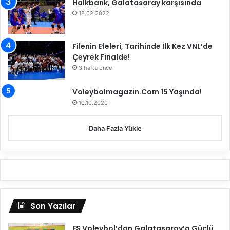
Halkbank, Galatasaray karşısında
18.02.2022
Filenin Efeleri, Tarihinde İlk Kez VNL’de
Çeyrek Finalde!
3 hafta önce
Voleybolmagazin.Com 15 Yaşında!
10.10.2020
Daha Fazla Yükle
Son Yazılar
ES Voleybol’dan Galatasaray’a Güçlü