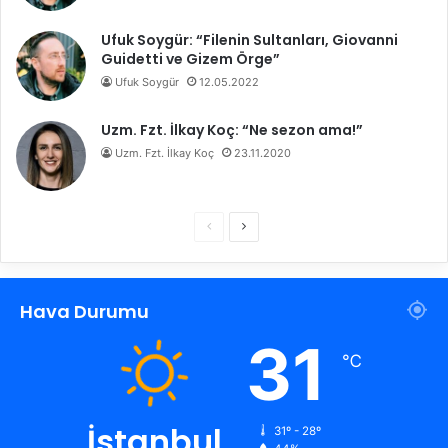
Ufuk Soygür: “Filenin Sultanları, Giovanni
Guidetti ve Gizem Örge”
Ufuk Soygür
12.05.2022
Uzm. Fzt. İlkay Koç: “Ne sezon ama!”
Uzm. Fzt. İlkay Koç
23.11.2020
Ö
S
n
o
c
n
Hava Durumu
e
r
k
a
31
℃
i
k
s
i
a
s
İstanbul
31º - 28º