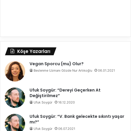
Köşe Yazarları
Vegan Sporcu (mu) Olur?
Beslenme Uzmanı Gözde Nur Artıkoğlu
06.01.2021
Ufuk Soygür: “Dereyi Geçerken At
Değiştirilmez”
Ufuk Soygür
16.12.2020
Ufuk Soygür: “V. Bank gelecekte sıkıntı yaşar
mı?”
Ufuk Soygür
06.07.2021