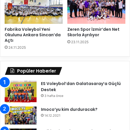
r
A
’
T
d
a
a
k
Fabrika Voleybol Yeni
Zeren Spor İzmir’den Net
ı
Okulunu Ankara Sincan’da
Skorla Ayrılıyor
m
Açtı
k
23.11.2025
24.11.2025
a
d
r
o
Popüler Haberler
s
u
ES Voleybol’dan Galatasaray’a Güçlü
n
Destek
d
3 hafta önce
a
Imoco’yu kim durduracak?
14.12.2021