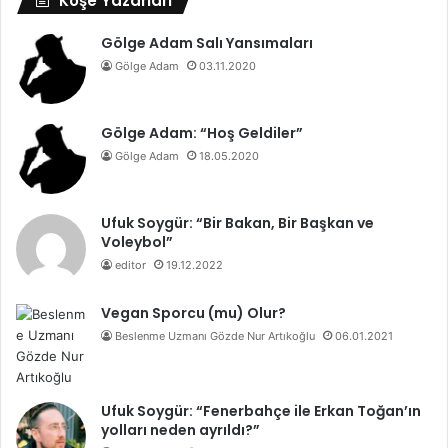
Köşe Yazarları
Gölge Adam Salı Yansımaları
Gölge Adam
03.11.2020
Gölge Adam: “Hoş Geldiler”
Gölge Adam
18.05.2020
Ufuk Soygür: “Bir Bakan, Bir Başkan ve
Voleybol”
editor
19.12.2022
Vegan Sporcu (mu) Olur?
Beslenme Uzmanı Gözde Nur Artıkoğlu
06.01.2021
Ufuk Soygür: “Fenerbahçe ile Erkan Toğan’ın
yolları neden ayrıldı?”