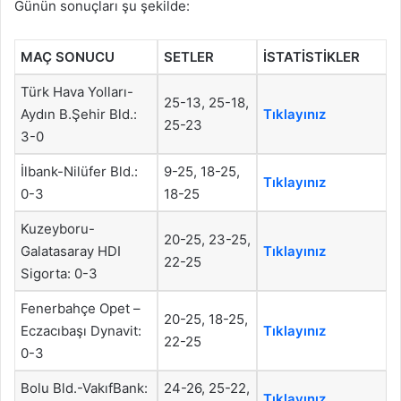
Günün sonuçları şu şekilde:
MAÇ SONUCU
SETLER
İSTATİSTİKLER
Türk Hava Yolları-
25-13, 25-18,
Aydın B.Şehir Bld.:
Tıklayınız
25-23
3-0
İlbank-Nilüfer Bld.:
9-25, 18-25,
Tıklayınız
0-3
18-25
Kuzeyboru-
20-25, 23-25,
Galatasaray HDI
Tıklayınız
22-25
Sigorta: 0-3
Fenerbahçe Opet –
20-25, 18-25,
Eczacıbaşı Dynavit:
Tıklayınız
22-25
0-3
Bolu Bld.-VakıfBank:
24-26, 25-22,
Tıklayınız