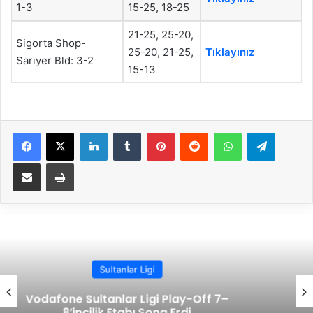
1-3
15-25, 18-25
21-25, 25-20,
Sigorta Shop-
25-20, 21-25,
Tıklayınız
Sarıyer Bld: 3-2
15-13
Facebook
X
LinkedIn
Tumblr
Pinterest
Reddit
WhatsApp
Telegram
E-Posta ile paylaş
Yazdır
Sultanlar Ligi
Vodafone Sultanlar Ligi’nde Play-Off 5-6
Etabı Sona Erdi