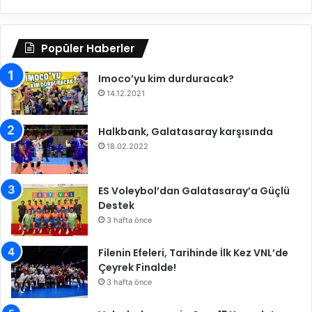
e
n
n
i
d
n
Popüler Haberler
i
s
t
Imoco’yu kim durduracak?
a
g
14.12.2021
r
a
Halkbank, Galatasaray karşısında
m
18.02.2022
c
a
n
ES Voleybol’dan Galatasaray’a Güçlü
l
Destek
ı
3 hafta önce
y
a
Filenin Efeleri, Tarihinde İlk Kez VNL’de
y
Çeyrek Finalde!
ı
n
3 hafta önce
s
o