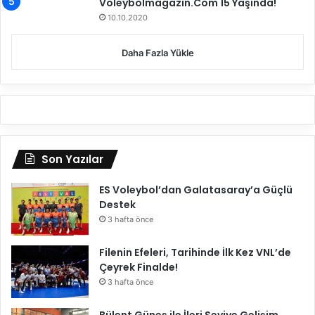
Voleybolmagazin.Com 15 Yaşında!
h
10.10.2020
b
e
Daha Fazla Yükle
t
l
e
r
i
n
e
Son Yazılar
k
o
ES Voleybol’dan Galatasaray’a Güçlü
n
Destek
u
3 hafta önce
k
o
l
Filenin Efeleri, Tarihinde İlk Kez VNL’de
d
Çeyrek Finalde!
u
3 hafta önce
Bülent Güneş ile İleri Seviye Gelişim