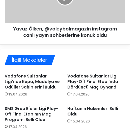
y
Ö
e
l
r
k
B
e
Yavuz Ölken, @voleybolmagazin instagram
e
n
l
canlı yayın sohbetlerine konuk oldu
,
e
@
d
v
i
o
y
İlgili Makaleler
l
e
e
s
y
Vodafone Sultanlar
Vodafone Sultanlar Ligi
p
b
Ligi’nde Kupa, Madalya ve
Play-Off Final Etabı’nda
o
o
Ödüller Sahiplerini Buldu
Dördüncü Maç Oynandı
r
l
19.04.2026
17.04.2026
'
m
u
a
3
g
SMS Grup Efeler Ligi Play-
Haftanın Hakemleri Belli
-
Off Final Etabının Maç
Oldu
a
Programı Belli Oldu
2
z
15.04.2026
y
i
17.04.2026