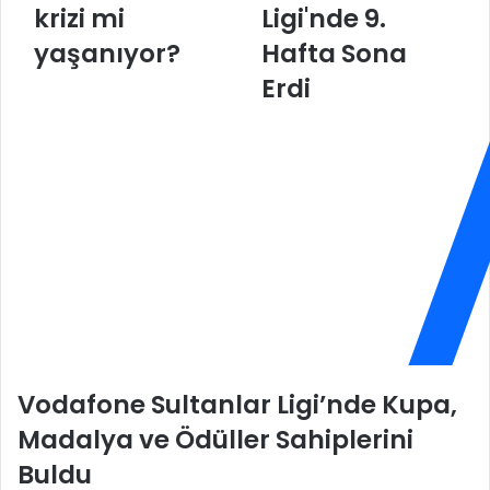
krizi mi
Ligi'nde 9.
a
a
t
f
yaşanıyor?
Hafta Sona
a
o
s
n
Erdi
a
e
r
S
a
u
y
l
'
t
d
a
a
n
İ
l
l
a
k
r
i
L
n
i
A
g
Vodafone Sultanlar Ligi’nde Kupa,
y
i
d
'
Madalya ve Ödüller Sahiplerini
ı
n
Buldu
n
d