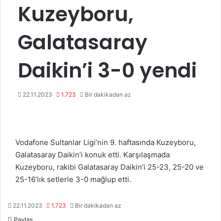
Kuzeyboru,
Galatasaray
Daikin’i 3-0 yendi
22.11.2023
1.723
Bir dakikadan az
Vodafone Sultanlar Ligi’nin 9. haftasında Kuzeyboru,
Galatasaray Daikin’i konuk etti. Karşılaşmada
Kuzeyboru, rakibi Galatasaray Daikin’i 25-23, 25-20 ve
25-16’lık setlerle 3-0 mağlup etti.
22.11.2023
1.723
Bir dakikadan az
Paylaş