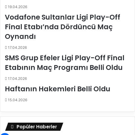
k
e
19.04.2026
r
9
i
.
Vodafone Sultanlar Ligi Play-Off
z
H
Final Etabı’nda Dördüncü Maç
i
a
m
f
Oynandı
i
t
y
a
17.04.2026
a
S
SMS Grup Efeler Ligi Play-Off Final
ş
o
a
n
Etabının Maç Programı Belli Oldu
n
a
ı
E
17.04.2026
y
r
Haftanın Hakemleri Belli Oldu
o
d
r
i
15.04.2026
?
Popüler Haberler