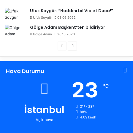
Ufuk Soygür: “Haddini bil Violet Duca!”
Ufuk Soygür
03.06.2022
Gölge Adam Başkent’ten bildiriyor
Gölge Adam
26.10.2020
Ö
S
n
o
c
n
Hava Durumu
e
r
k
a
23
℃
i
k
s
i
a
s
İstanbul
31º - 23º
98%
y
a
4.09 km/h
Açık hava
f
y
a
f