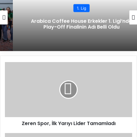
1. Lig
Arabica Coffee House Erkekler 1. Ligi’nde
Play-Off Finalinin Adı Belli Oldu
Z
e
r
e
n
S
p
o
r
Zeren Spor, İlk Yarıyı Lider Tamamladı
,
İ
l
A