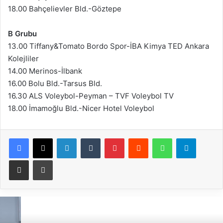
18.00 Bahçelievler Bld.-Göztepe
B Grubu
13.00 Tiffany&Tomato Bordo Spor-İBA Kimya TED Ankara
Kolejliler
14.00 Merinos-İlbank
16.00 Bolu Bld.-Tarsus Bld.
16.30 ALS Voleybol-Peyman – TVF Voleybol TV
18.00 İmamoğlu Bld.-Nicer Hotel Voleybol
Facebook
X
LinkedIn
Tumblr
Pinterest
Reddit
WhatsApp
Telegram
E-Posta ile paylaş
Yazdır