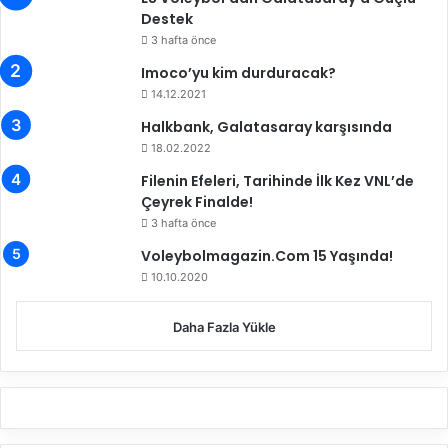
ş
Destek
l
3 hafta önce
ı
y
Imoco’yu kim durduracak?
o
14.12.2021
r
Halkbank, Galatasaray karşısında
18.02.2022
Filenin Efeleri, Tarihinde İlk Kez VNL’de
Çeyrek Finalde!
3 hafta önce
Voleybolmagazin.Com 15 Yaşında!
10.10.2020
Daha Fazla Yükle