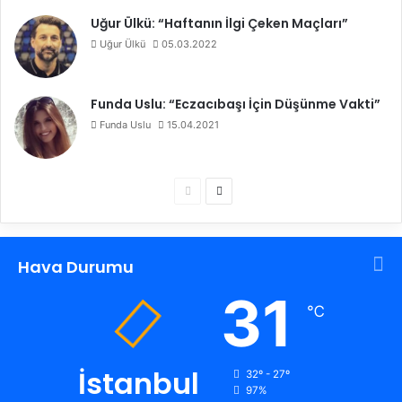
Uğur Ülkü: “Haftanın İlgi Çeken Maçları”
Uğur Ülkü
05.03.2022
Funda Uslu: “Eczacıbaşı İçin Düşünme Vakti”
Funda Uslu
15.04.2021
Ö
S
n
o
c
n
Hava Durumu
e
r
k
a
31
℃
i
k
s
i
a
s
İstanbul
32º - 27º
97%
y
a