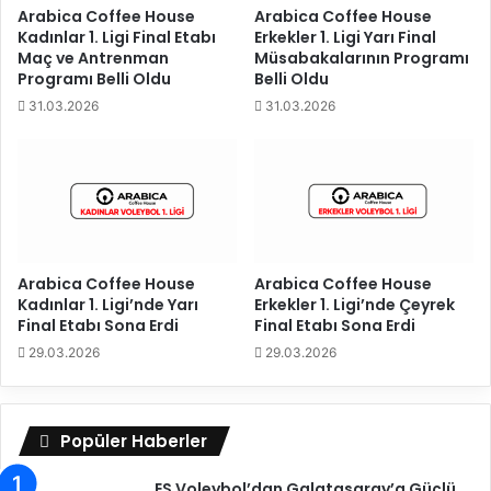
e
Arabica Coffee House
Arabica Coffee House
Kadınlar 1. Ligi Final Etabı
Erkekler 1. Ligi Yarı Final
r
Maç ve Antrenman
Müsabakalarının Programı
1
Programı Belli Oldu
Belli Oldu
.
L
31.03.2026
31.03.2026
i
g
i
’
n
d
e
Arabica Coffee House
Arabica Coffee House
9
Kadınlar 1. Ligi’nde Yarı
Erkekler 1. Ligi’nde Çeyrek
.
Final Etabı Sona Erdi
Final Etabı Sona Erdi
H
29.03.2026
29.03.2026
a
f
t
a
Popüler Haberler
B
a
ES Voleybol’dan Galatasaray’a Güçlü