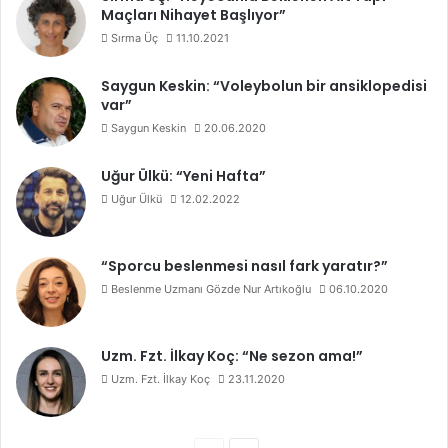
Maçları Nihayet Başlıyor”
Sırma Üç
11.10.2021
Saygun Keskin: “Voleybolun bir ansiklopedisi
var”
Saygun Keskin
20.06.2020
Uğur Ülkü: “Yeni Hafta”
Uğur Ülkü
12.02.2022
“Sporcu beslenmesi nasıl fark yaratır?”
Beslenme Uzmanı Gözde Nur Artıkoğlu
06.10.2020
Uzm. Fzt. İlkay Koç: “Ne sezon ama!”
Uzm. Fzt. İlkay Koç
23.11.2020