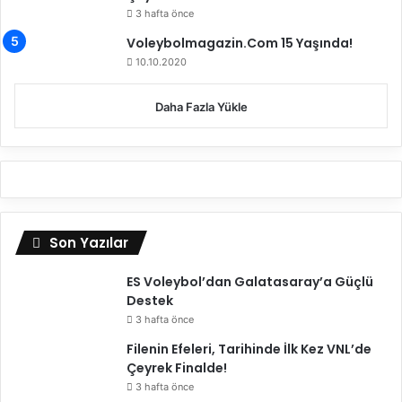
a
3 hafta önce
n
Voleybolmagazin.Com 15 Yaşında!
ı
10.10.2020
t
l
Daha Fazla Yükle
a
d
ı
Son Yazılar
ES Voleybol’dan Galatasaray’a Güçlü
Destek
3 hafta önce
Filenin Efeleri, Tarihinde İlk Kez VNL’de
Çeyrek Finalde!
3 hafta önce