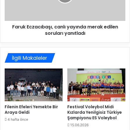
t
E
a
c
n
z
b
a
u
Faruk Eczacıbaşı, canlı yayında merak edilen
c
l
soruları yanıtladı
ı
’
b
d
a
a
ş
k
İlgili Makaleler
ı
i
,
H
c
a
a
z
n
ı
l
r
ı
l
y
ı
a
Filenin Efeleri Yemekte Bir
Festival Voleybol Midi
k
Araya Geldi
Kızlarda Yenilgisiz Türkiye
y
Şampiyonu ES Voleybol
l
ı
4 hafta önce
a
n
15.06.2026
r