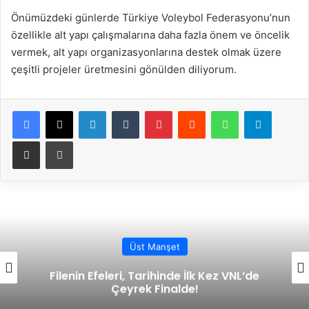
Önümüzdeki günlerde Türkiye Voleybol Federasyonu’nun
özellikle alt yapı çalışmalarına daha fazla önem ve öncelik
vermek, alt yapı organizasyonlarına destek olmak üzere
çeşitli projeler üretmesini gönülden diliyorum.
Facebook
X
LinkedIn
Tumblr
Pinterest
Reddit
WhatsApp
Telegram
E-Posta ile paylaş
Yazdır
Altyapı
Bülent Güneş ile İleri Seviye Gelişim
Kampı Tamamlandı