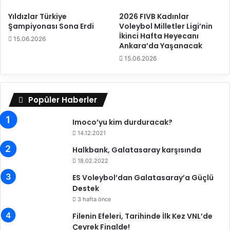
d
ı
a
Yıldızlar Türkiye
2026 FIVB Kadınlar
n
m
Şampiyonası Sona Erdi
Voleybol Milletler Ligi’nin
ı
e
İkinci Hafta Heyecanı
15.06.2026
T
r
Ankara’da Yaşanacak
a
a
15.06.2026
m
k
a
e
m
d
l
i
Popüler Haberler
a
l
d
e
Imoco’yu kim durduracak?
ı
n
14.12.2021
s
Halkbank, Galatasaray karşısında
o
18.02.2022
r
u
ES Voleybol’dan Galatasaray’a Güçlü
l
Destek
a
3 hafta önce
r
Filenin Efeleri, Tarihinde İlk Kez VNL’de
ı
Çeyrek Finalde!
y