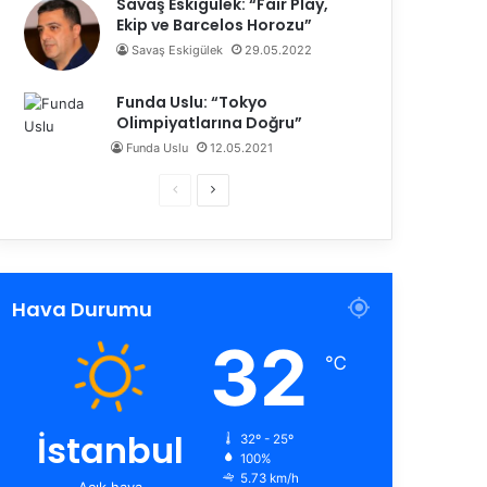
Savaş Eskigülek: “Fair Play,
Ekip ve Barcelos Horozu”
Savaş Eskigülek
29.05.2022
Funda Uslu: “Tokyo
Olimpiyatlarına Doğru”
Funda Uslu
12.05.2021
Ö
S
n
o
c
n
e
r
Hava Durumu
k
a
32
i
k
℃
s
i
a
s
y
a
İstanbul
32º - 25º
100%
f
y
5.73 km/h