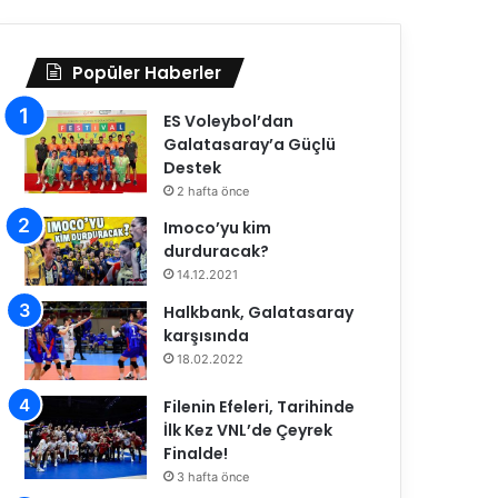
Popüler Haberler
ES Voleybol’dan
Galatasaray’a Güçlü
Destek
2 hafta önce
Imoco’yu kim
durduracak?
14.12.2021
Halkbank, Galatasaray
karşısında
18.02.2022
Filenin Efeleri, Tarihinde
İlk Kez VNL’de Çeyrek
Finalde!
3 hafta önce