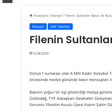
Anasayfa
/
Manşet
/
Filenin Sultanları Basın ile Bul
Manşet
Milli Takımlar
Filenin Sultanla
12.08.2023
Dünya 1 numarası olan A Milli Kadın Voleybol
öncesinde medya gününde basın mensupları ile 
Basının yoğun bir ilgi gösterdiği medya günü
Üstündağ, TVF Asbaşkanı Selahattin Süleyman
Sorumlu Yönetim Kurulu Üyesi Kazım Şahin Gür