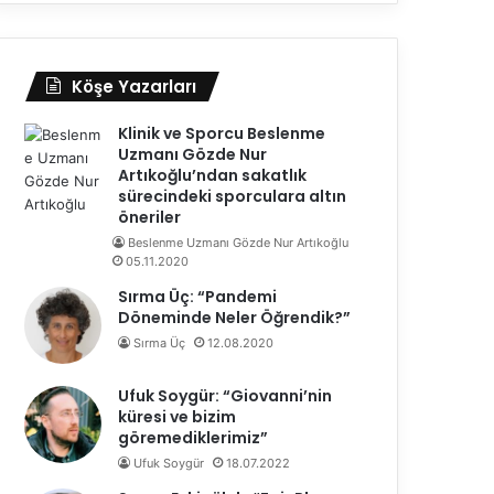
Köşe Yazarları
Klinik ve Sporcu Beslenme
Uzmanı Gözde Nur
Artıkoğlu’ndan sakatlık
sürecindeki sporculara altın
öneriler
Beslenme Uzmanı Gözde Nur Artıkoğlu
05.11.2020
Sırma Üç: “Pandemi
Döneminde Neler Öğrendik?”
Sırma Üç
12.08.2020
Ufuk Soygür: “Giovanni’nin
küresi ve bizim
göremediklerimiz”
Ufuk Soygür
18.07.2022