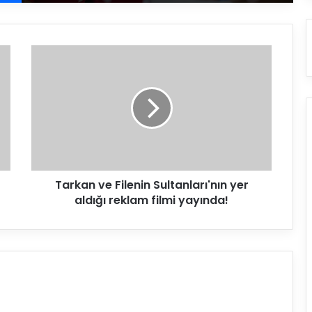
T
a
r
k
a
n
v
e
F
Tarkan ve Filenin Sultanları'nın yer
i
aldığı reklam filmi yayında!
l
e
n
i
n
S
u
l