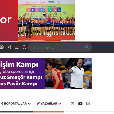
Kayıt Ol
Rastgele Makale
Kenar Bölmesi
Dış görünümü değiştir
Arama
yap
...
X
YouTube
Instagram
RÖPORTAJLAR
YAZARLAR