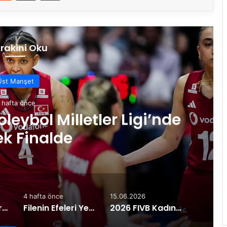
rakini Oku
Üst Manşet
4 hafta önce
lenin Efeleri Yemekte Bir Araya
4 hafta önce
15.06.2026
Filenin Sultanları, Voleybol Milletler Ligi’nde Çeyrek Finalde
Filenin Efeleri Yemekte Bir Araya Geldi
2026 FIVB Kadınlar Voleybol Milletler Ligi’nin İkinci Hafta Heyecanı Ankara’da Yaşanacak