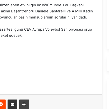
düzenlenen etkinliğin ilk bölümünde TVF Başkanı
akımı Başantrenörü Daniele Santarelli ve A Milli Kadın
yuncular, basın mensuplarının sorularını yanıtladı.
 Pazartesi günü CEV Avrupa Voleybol Şampiyonası grup
reket edecek.
Reddit
E-Posta ile paylaş
Yazdır