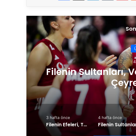
Son
illetler Ligi’nde
Fi
de
3 hafta önce
4 hafta önce
Filenin Efeleri, Tarihinde İlk Kez VNL’de Çeyrek Finalde!