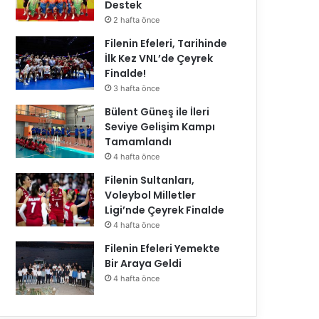
Destek
2 hafta önce
Filenin Efeleri, Tarihinde
İlk Kez VNL’de Çeyrek
Finalde!
3 hafta önce
Bülent Güneş ile İleri
Seviye Gelişim Kampı
Tamamlandı
4 hafta önce
2026 FIVB Kadı
 Geldi
Filenin Sultanları,
İkinci Hafta
Voleybol Milletler
Ligi’nde Çeyrek Finalde
4 hafta önce
Filenin Efeleri Yemekte
Bir Araya Geldi
4 hafta önce