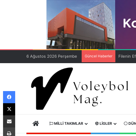
6 Ağustos 2026 Perşembe
Güncel Haberler
Facebook
X
E-Posta ile paylaş
ANA SAYFA
MILLI TAKIMLAR
LIGLER
DÜN
Yazdır