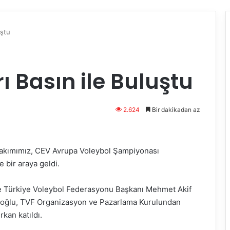
uştu
rı Basın ile Buluştu
2.624
Bir dakikadan az
 Takımımız, CEV Avrupa Voleybol Şampiyonası
bir araya geldi.
ne Türkiye Voleybol Federasyonu Başkanı Mehmet Akif
oğlu, TVF Organizasyon ve Pazarlama Kurulundan
kan katıldı.