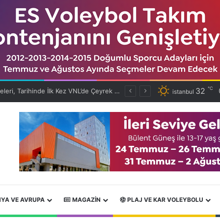
℃
32
Filenin Efeleri, Tarihinde İlk Kez VNL’de Çeyrek Finalde!
istanbul
YA VE AVRUPA
MAGAZIN
PLAJ VE KAR VOLEYBOLU