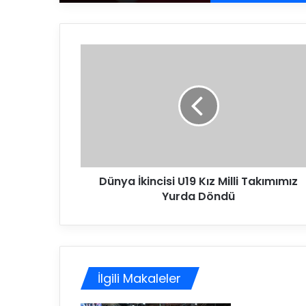
D
ü
n
y
a
İ
k
i
n
Dünya İkincisi U19 Kız Milli Takımımız
c
Yurda Döndü
i
s
i
U
1
9
İlgili Makaleler
K
ı