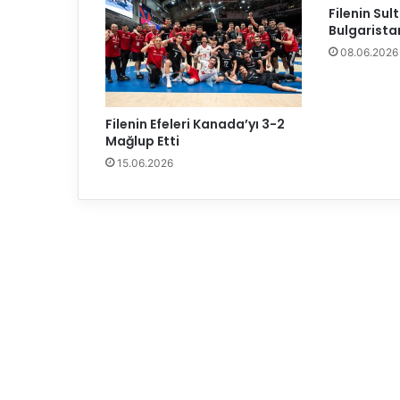
z
Filenin Sult
M
Bulgaristan
i
08.06.2026
l
l
i
T
Filenin Efeleri Kanada’yı 3-2
a
Mağlup Etti
k
15.06.2026
ı
m
ı
m
ı
z
Y
u
r
d
a
D
ö