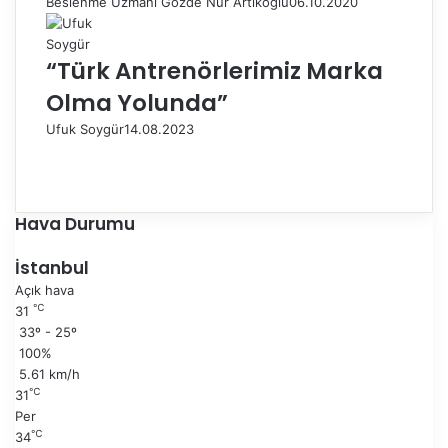
Beslenme Uzmanı Gözde Nur Artıkoğlu
06.10.2020
“Türk Antrenörlerimiz Marka
Olma Yolunda”
Ufuk Soygür
14.08.2023
Ö
n
S
c
o
e
n
Hava Durumu
k
r
i
a
İstanbul
s
k
Açık hava
a
i
℃
31
y
s
33º - 25º
f
a
100%
a
y
5.61 km/h
f
℃
31
a
Per
℃
34