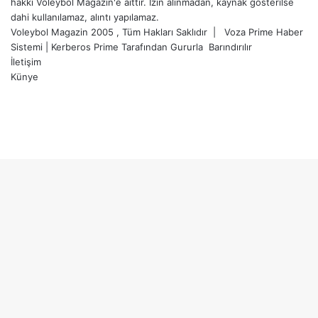
hakkı Voleybol Magazin'e aittir. İzin alınmadan, kaynak gösterilse
dahi kullanılamaz, alıntı yapılamaz.
Voleybol Magazin 2005 , Tüm Hakları Saklıdır |
Voza Prime Haber
Sistemi
|
Kerberos Prime
Tarafından Gururla
Barındırılır
İletişim
Künye
X
YouTube
Instagram
Facebook
X
LinkedIn
WhatsApp
Telegram
Başa
dön
tuşu