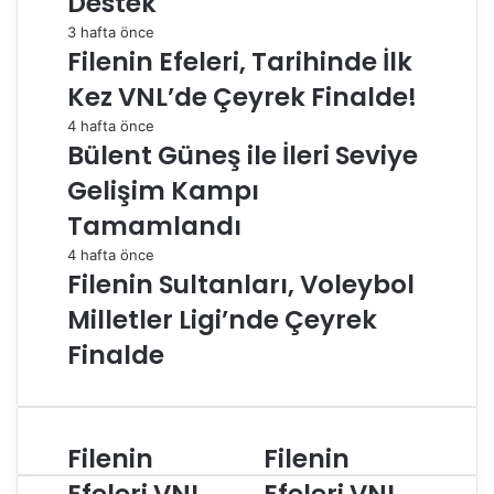
Destek
3 hafta önce
Filenin Efeleri, Tarihinde İlk
Kez VNL’de Çeyrek Finalde!
4 hafta önce
Bülent Güneş ile İleri Seviye
Gelişim Kampı
Tamamlandı
4 hafta önce
Filenin Sultanları, Voleybol
Milletler Ligi’nde Çeyrek
Finalde
Filenin
Filenin
F
F
i
i