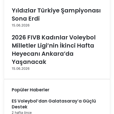
d
a
Yıldızlar Türkiye Şampiyonası
e
M
B
ü
Sona Erdi
a
s
15.06.2026
s
a
ı
b
2026 FIVB Kadınlar Voleybol
n
a
l
k
Milletler Ligi’nin İkinci Hafta
a
a
Heyecanı Ankara’da
B
l
u
a
Yaşanacak
l
r
15.06.2026
u
ı
ş
İ
t
ç
u
i
Popüler Haberler
n
K
ES Voleybol’dan Galatasaray’a Güçlü
a
Destek
n
a
2 hafta önce