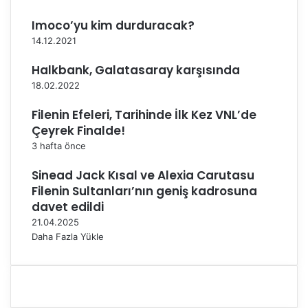
d
a
Imoco’yu kim durduracak?
'
14.12.2021
y
a
Halkbank, Galatasaray karşısında
G
18.02.2022
i
t
Filenin Efeleri, Tarihinde İlk Kez VNL’de
t
Çeyrek Finalde!
i
3 hafta önce
Sinead Jack Kısal ve Alexia Carutasu
Filenin Sultanları’nın geniş kadrosuna
davet edildi
21.04.2025
Daha Fazla Yükle