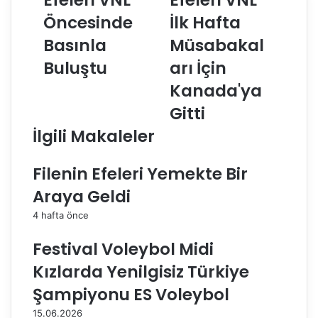
Efeleri VNL
Efeleri VNL
l
l
Öncesinde
İlk Hafta
e
e
n
n
Basınla
Müsabakal
i
i
n
Buluştu
n
arı İçin
E
E
Kanada'ya
f
f
e
e
Gitti
l
l
İlgili Makaleler
e
e
r
r
i
i
Filenin Efeleri Yemekte Bir
V
V
Araya Geldi
N
N
L
L
4 hafta önce
Ö
İ
n
l
Festival Voleybol Midi
c
k
Kızlarda Yenilgisiz Türkiye
e
H
s
a
Şampiyonu ES Voleybol
i
f
15.06.2026
n
t