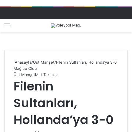
Menü
Dış gö
A
Anasayfa
/
Üst Manşet
/
Filenin Sultanları, Hollanda’ya 3-0
Mağlup Oldu
Üst Manşet
Milli Takımlar
Filenin
Sultanları,
Hollanda’ya 3-0