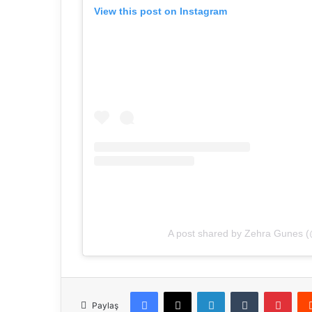
View this post on Instagram
A post shared by Zehra Gunes 
Facebook
X
LinkedIn
Tumblr
Pinterest
Paylaş