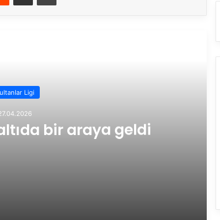
rakini Oku
ultanlar Ligi
27.04.2026
tıda bir araya geldi
i