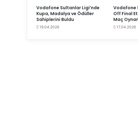
v
Vodafone Sultanlar Ligi’nde
Vodafone S
e
Kupa, Madalya ve Ödüller
Off Final 
C
Sahiplerini Buldu
Maç Oynan
h
19.04.2026
17.04.2026
a
t
c
h
u
-
o
n
M
o
k
s
r
i
r
ö
p