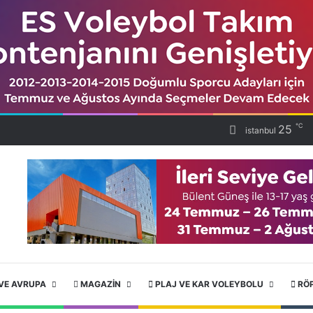
℃
25
istanbul
VE AVRUPA
MAGAZIN
PLAJ VE KAR VOLEYBOLU
RÖ