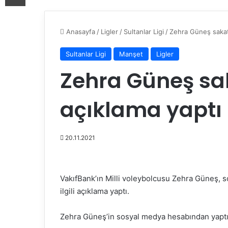
Anasayfa
/
Ligler
/
Sultanlar Ligi
/
Zehra Güneş sakatlığ
Sultanlar Ligi
Manşet
Ligler
Zehra Güneş sakat
açıklama yaptı
20.11.2021
VakıfBank’ın Milli voleybolcusu Zehra Güneş, s
ilgili açıklama yaptı.
Zehra Güneş’in sosyal medya hesabından yaptı