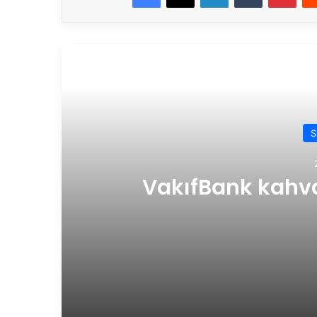
Son
S
VakıfBank kahval
27.04.2026
VakıfBank kahvaltıda bir araya geld