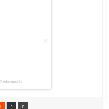
(@zehragns18)
Reddit
E-Posta ile paylaş
Yazdır