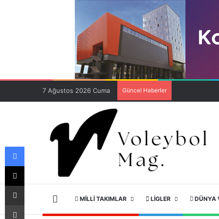
7 Ağustos 2026 Cuma
Güncel Haberler
Facebook
X
E-Posta ile paylaş
ANA SAYFA
MILLI TAKIMLAR
LIGLER
DÜNYA 
Yazdır