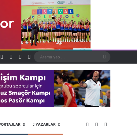
Kayıt Ol
Rastgele Makale
Kenar Bölmesi
Dış görünümü değiştir
Arama
yap
...
X
YouTube
Instagram
PORTAJLAR
YAZARLAR