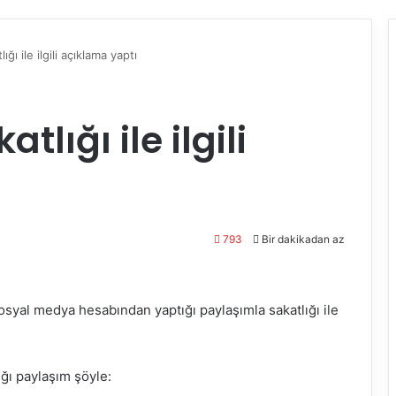
ı ile ilgili açıklama yaptı
lığı ile ilgili
793
Bir dakikadan az
osyal medya hesabından yaptığı paylaşımla sakatlığı ile
ğı paylaşım şöyle: