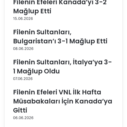
Filenin Efeleri Kanada’yı 3-2
r
i
u
g
Mağlup Etti
p
v
15.06.2026
S
e
i
E
Filenin Sultanları,
g
r
o
k
Bulgaristan’ı 3-1 Mağlup Etti
r
e
08.06.2026
t
k
a
l
Filenin Sultanları, İtalya’ya 3-
'
e
d
r
1 Mağlup Oldu
a
1
07.06.2026
.
L
Filenin Efeleri VNL İlk Hafta
i
g
Müsabakaları İçin Kanada’ya
S
Gitti
e
z
06.06.2026
o
n