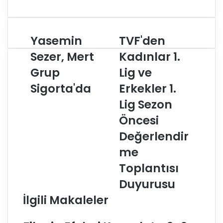
Yasemin
TVF'den
Y
T
a
V
Sezer, Mert
Kadınlar 1.
s
F
Grup
Lig ve
e
'
m
d
Sigorta'da
Erkekler 1.
i
e
n
n
Lig Sezon
S
K
Öncesi
e
a
z
d
Değerlendir
e
ı
me
r
n
,
l
Toplantısı
M
a
Duyurusu
e
r
r
1
İlgili Makaleler
t
.
G
L