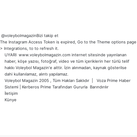
@voleybolmagazin
Bizi takip et
The Instagram Access Token is expired, Go to the Theme options page
> Integrations, to to refresh it.
UYARI: www.voleybolmagazin.com internet sitesinde yayınlanan
haber, köşe yazısı, fotoğraf, video ve tüm içeriklerin her türlü telif
hakkı Voleybol Magazin'e aittir. İzin alınmadan, kaynak gösterilse
dahi kullanılamaz, alıntı yapılamaz.
Voleybol Magazin 2005 , Tüm Hakları Saklıdır |
Voza Prime Haber
Sistemi
|
Kerberos Prime
Tarafından Gururla
Barındırılır
İletişim
Künye
X
YouTube
Instagram
Facebook
X
LinkedIn
WhatsApp
Telegram
Başa