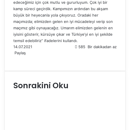
edeceğimiz için çok mutlu ve gururluyum. Çok iyi bir
kamp süreci geçirdik. Kampımızın ardından bu akşam
büyük bir heyecanla yola çıkıyoruz. Oradaki her
maçımızda; elimizden gelen en iyi mücadeleyi verip son
maçımız gibi oynayacağız. Umarım elimizden gelenin en
iyisini gösterir, kürsüye çıkar ve Türkiye’yi en iyi şekilde
temsil edebiliriz” ifadelerini kullandı.
14.07.2021
585
Bir dakikadan az
Paylaş
F
X
L
T
P
R
W
T
E
Y
a
i
u
i
e
h
e
-
a
c
n
m
n
d
a
l
P
z
e
k
b
t
d
t
e
o
d
Sonrakini Oku
b
e
l
e
i
s
g
s
ı
o
d
r
r
t
A
r
t
r
o
I
e
p
a
a
k
n
s
p
m
i
t
l
e
p
a