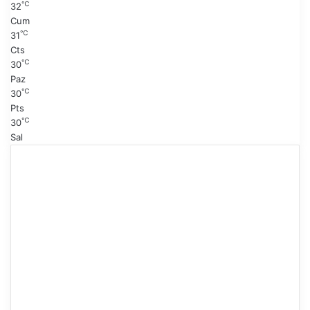
℃
32
a
Cum
℃
31
Cts
℃
30
Paz
℃
30
Pts
℃
30
Sal