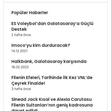
Ö
n
Popüler Haberler
c
e
ES Voleybol’dan Galatasaray’a Güçlü
s
Destek
i
2 hafta önce
D
e
Imoco’yu kim durduracak?
ğ
14.12.2021
e
r
Halkbank, Galatasaray karşısında
l
18.02.2022
e
n
Filenin Efeleri, Tarihinde İlk Kez VNL’de
d
Çeyrek Finalde!
i
r
3 hafta önce
m
Sinead Jack Kısal ve Alexia Carutasu
e
T
Filenin Sultanları’nın geniş kadrosuna
o
davet edildi