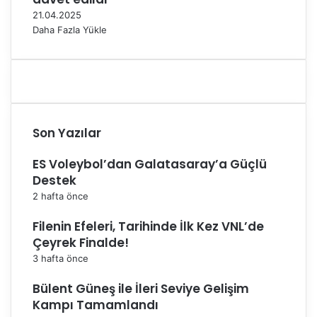
p
21.04.2025
l
Daha Fazla Yükle
a
n
t
ı
s
ı
D
Son Yazılar
u
y
ES Voleybol’dan Galatasaray’a Güçlü
u
Destek
r
2 hafta önce
u
s
Filenin Efeleri, Tarihinde İlk Kez VNL’de
u
Çeyrek Finalde!
3 hafta önce
Bülent Güneş ile İleri Seviye Gelişim
Kampı Tamamlandı