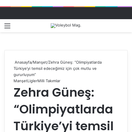
Menü
Dış gö
A
Anasayfa
/
Manşet
/
Zehra Güneş: “Olimpiyatlarda
Türkiye’yi temsil edeceğimiz için çok mutlu ve
gururluyum”
Manşet
Ligler
Milli Takımlar
Zehra Güneş:
“Olimpiyatlarda
Türkiye’yi temsil