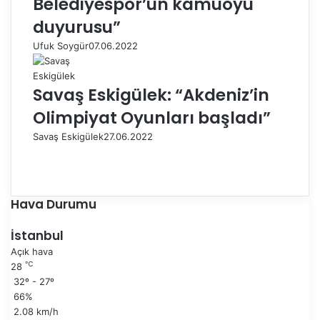
Belediyespor’un kamuoyu
duyurusu”
Ufuk Soygür
07.06.2022
Savaş Eskigülek: “Akdeniz’in
Olimpiyat Oyunları başladı”
Savaş Eskigülek
27.06.2022
Ö
n
S
c
o
e
n
Hava Durumu
k
r
i
a
İstanbul
s
k
Açık hava
a
i
℃
28
y
s
32º - 27º
f
a
66%
a
y
2.08 km/h
f