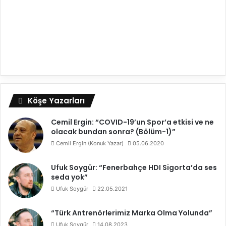
Köşe Yazarları
Cemil Ergin: “COVID-19’un Spor’a etkisi ve ne
olacak bundan sonra? (Bölüm-1)”
Cemil Ergin (Konuk Yazar)
05.06.2020
Ufuk Soygür: “Fenerbahçe HDI Sigorta’da ses
seda yok”
Ufuk Soygür
22.05.2021
“Türk Antrenörlerimiz Marka Olma Yolunda”
Ufuk Soygür
14.08.2023