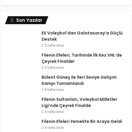
m
”
Son Yazılar
ES Voleybol’dan Galatasaray’a Güçlü
Destek
3 hafta önce
Filenin Efeleri, Tarihinde İlk Kez VNL’de
Çeyrek Finalde!
3 hafta önce
Bülent Güneş ile İleri Seviye Gelişim
Kampı Tamamlandı
4 hafta önce
Filenin Sultanları, Voleybol Milletler
Ligi’nde Çeyrek Finalde
4 hafta önce
Filenin Efeleri Yemekte Bir Araya Geldi
4 hafta önce