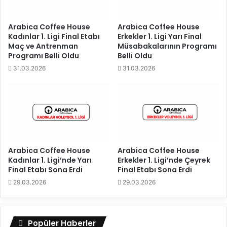
e
S
’
e
y
z
Arabica Coffee House
Arabica Coffee House
i
Kadınlar 1. Ligi Final Etabı
Erkekler 1. Ligi Yarı Final
o
Maç ve Antrenman
Müsabakalarının Programı
t
n
Programı Belli Oldu
Belli Oldu
e
Ö
m
n
31.03.2026
31.03.2026
s
c
i
e
l
s
e
i
d
D
e
e
c
ğ
Arabica Coffee House
Arabica Coffee House
e
e
Kadınlar 1. Ligi’nde Yarı
Erkekler 1. Ligi’nde Çeyrek
ğ
r
Final Etabı Sona Erdi
Final Etabı Sona Erdi
i
l
29.03.2026
29.03.2026
m
e
i
n
z
d
i
i
Popüler Haberler
ç