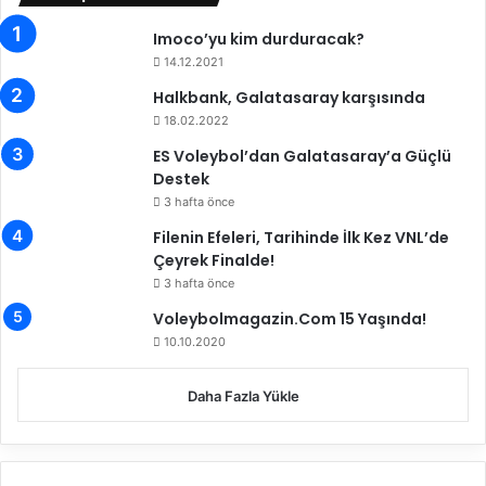
r
i
m
Imoco’yu kim durduracak?
n
e
14.12.2021
ç
T
o
o
Halkbank, Galatasaray karşısında
k
p
18.02.2022
m
l
ES Voleybol’dan Galatasaray’a Güçlü
u
a
Destek
t
n
3 hafta önce
l
t
u
ı
Filenin Efeleri, Tarihinde İlk Kez VNL’de
v
s
Çeyrek Finalde!
e
ı
3 hafta önce
g
D
Voleybolmagazin.Com 15 Yaşında!
u
u
r
y
10.10.2020
u
u
r
r
Daha Fazla Yükle
l
u
u
s
y
u
u