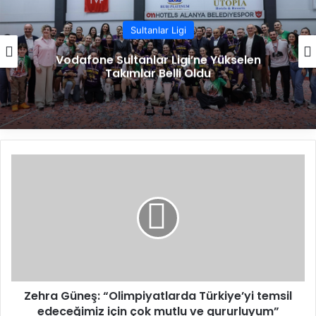
Sultanlar Ligi
Vodafone Sultanlar Ligi’ne Yükselen
Takımlar Belli Oldu
Z
e
h
r
a
G
ü
n
e
Zehra Güneş: “Olimpiyatlarda Türkiye’yi temsil
ş
edeceğimiz için çok mutlu ve gururluyum”
: