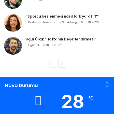
“Sporcu beslenmesi nasıl fark yaratır?”
Beslenme Uzmanı Gözde Nur Artıkoğlu
06.10.2020
Uğur Ülkü: “Haftanın Değerlendirmesi”
Uğur Ülkü
18.02.2022
Ö
S
n
o
c
n
Hava Durumu
e
r
k
a
28
℃
i
k
s
i
a
s