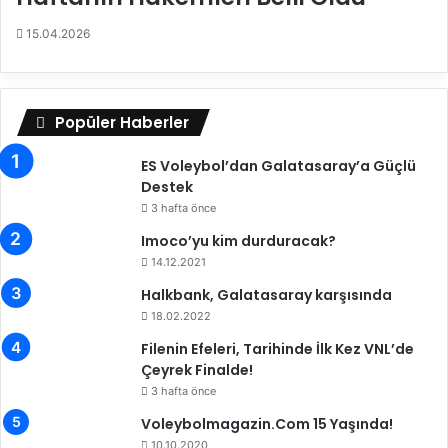
t
p
15.04.2026
a
a
S
r
o
a
n
o
Popüler Haberler
a
l
E
d
ES Voleybol’dan Galatasaray’a Güçlü
r
u
Destek
d
i
3 hafta önce
Imoco’yu kim durduracak?
14.12.2021
Halkbank, Galatasaray karşısında
18.02.2022
Filenin Efeleri, Tarihinde İlk Kez VNL’de
Çeyrek Finalde!
3 hafta önce
Voleybolmagazin.Com 15 Yaşında!
10.10.2020