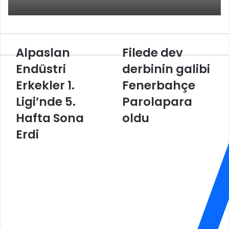
a
ş
Alpaslan
Filede dev
A
F
l
i
Endüstri
derbinin galibi
p
l
Erkekler 1.
Fenerbahçe
a
e
s
d
Ligi’nde 5.
Parolapara
l
e
a
Hafta Sona
d
oldu
n
e
Erdi
E
v
n
d
d
e
ü
r
s
b
t
i
r
n
i
i
E
n