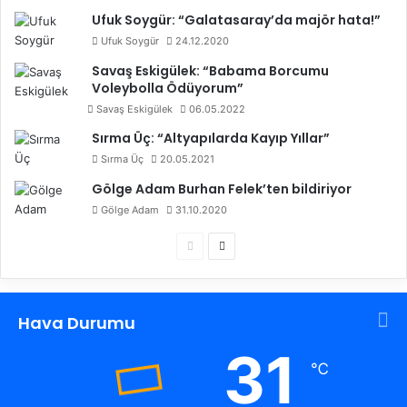
Ufuk Soygür: “Galatasaray’da majör hata!”
Ufuk Soygür
24.12.2020
Savaş Eskigülek: “Babama Borcumu
Voleybolla Ödüyorum”
Savaş Eskigülek
06.05.2022
Sırma Üç: “Altyapılarda Kayıp Yıllar”
Sırma Üç
20.05.2021
Gölge Adam Burhan Felek’ten bildiriyor
Gölge Adam
31.10.2020
Ö
S
n
o
c
n
Hava Durumu
e
r
k
a
31
℃
i
k
s
i