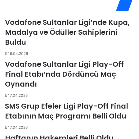
r
g
k
a
e
l
Vodafone Sultanlar Ligi’nde Kupa,
k
i
l
b
Madalya ve Ödüller Sahiplerini
e
i
Buldu
r
F
1
e
19.04.2026
.
n
L
e
Vodafone Sultanlar Ligi Play-Off
i
r
Final Etabı’nda Dördüncü Maç
g
b
i
a
Oynandı
’
h
n
ç
17.04.2026
d
e
SMS Grup Efeler Ligi Play-Off Final
e
P
5
a
Etabının Maç Programı Belli Oldu
.
r
H
o
17.04.2026
a
l
Haftanın Hakemleri Belli Oldu
f
a