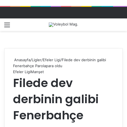
Menü
Dış gö
A
Anasayfa
/
Ligler
/
Efeler Ligi
/
Filede dev derbinin galibi
Fenerbahçe Parolapara oldu
Efeler Ligi
Manşet
Filede dev
derbinin galibi
Fenerbahçe