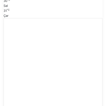
30
Sal
℃
31
Çar