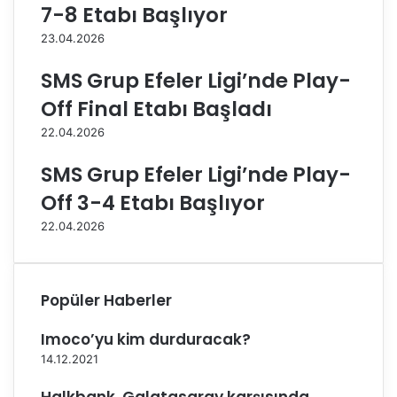
a
B
7-8 Etabı Başlıyor
r
e
23.04.2026
L
l
i
e
SMS Grup Efeler Ligi’nde Play-
g
d
i
i
Off Final Etabı Başladı
’
y
22.04.2026
n
e
d
’
SMS Grup Efeler Ligi’nde Play-
e
y
7
i
Off 3-4 Etabı Başlıyor
.
3
22.04.2026
H
-
a
1
f
y
t
e
Popüler Haberler
a
n
S
d
Imoco’yu kim durduracak?
o
i
14.12.2021
n
a