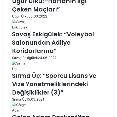
Uğur Ülkü: “Haftanın İlgi
Çeken Maçları”
Uğur Ülkü
05.03.2022
Savaş Eskigülek: “Voleybol
Salonundan Adliye
Koridorlarına”
Savaş Eskigülek
24.06.2022
Sırma Üç: “Sporcu Lisans ve
Vize Yönetmeliklerindeki
Değişiklikler (3)”
Sırma Üç
15.05.2021