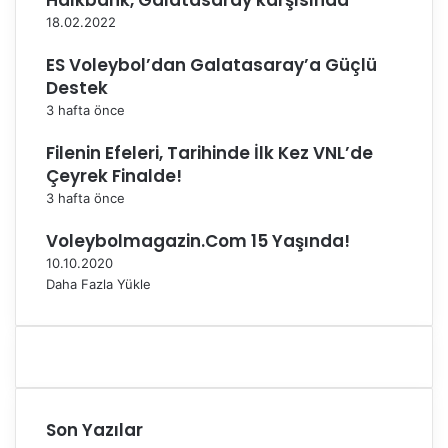
Halkbank, Galatasaray karşısında
E
r
18.02.2022
d
ES Voleybol’dan Galatasaray’a Güçlü
i
Destek
3 hafta önce
Filenin Efeleri, Tarihinde İlk Kez VNL’de
Çeyrek Finalde!
3 hafta önce
Voleybolmagazin.Com 15 Yaşında!
10.10.2020
Daha Fazla Yükle
Son Yazılar