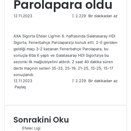
Parolapara oldu
12.11.2023
2.229
Bir dakikadan az
AXA Sigorta Efeler Ligi’nin 6. haftasında Galatasaray HDI
Sigorta, Fenerbahçe Parolapara’yı konuk etti. 2-0 geriden
geldiği maçı 3-2 kazanan Fenerbahçe Parolapara, bu
sonuçla 6’da 6 yaptı ve Galatasaray HDI Sigorta’ya bu
sezonki ilk mağlubiyetini aldırdı. 2 saat 40 dakika süren
derbi maçının setleri 35-33, 25-19, 21-25, 15-25, 15-17
sonuçlandı.
12.11.2023
2.229
Bir dakikadan az
Paylaş
F
X
L
T
P
R
W
T
E
Y
a
i
u
i
e
h
e
-
a
c
n
m
n
d
a
l
P
z
e
k
b
t
d
t
e
o
d
Sonrakini Oku
b
e
l
e
i
s
g
s
ı
o
d
r
r
t
A
r
t
r
Efeler Ligi
o
I
e
p
a
a