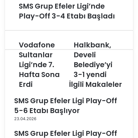
SMS Grup Efeler Ligi’nde
Play-Off 3-4 Etabı Başladı
Vodafone
Halkbank,
V
H
o
a
Sultanlar
Develi
d
l
Ligi’nde 7.
Belediye’yi
a
k
f
b
Hafta Sona
3-1 yendi
o
a
n
Erdi
İlgili Makaleler
n
e
k
S
,
SMS Grup Efeler Ligi Play-Off
u
D
l
e
5-6 Etabı Başlıyor
t
v
23.04.2026
a
e
n
l
SMS Grup Efeler Ligi Play-Off
l
i