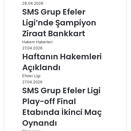
28.04.2026
k
n
s
p
m
i
SMS Grup Efeler
t
l
e
Ligi’nde Şampiyon
p
a
Ziraat Bankkart
y
Hakem Haberleri
l
27.04.2026
a
Haftanın Hakemleri
ş
Açıklandı
Efeler Ligi
27.04.2026
SMS Grup Efeler Ligi
Play-off Final
Etabında İkinci Maç
Oynandı