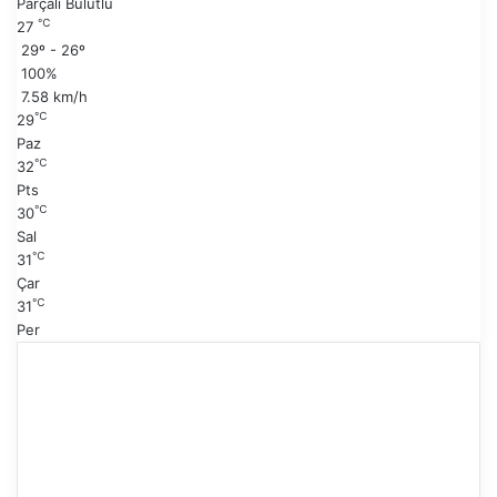
Parçalı Bulutlu
a
i
℃
27
y
s
29º - 26º
f
a
100%
a
y
7.58 km/h
f
℃
29
a
Paz
℃
32
Pts
℃
30
Sal
℃
31
Çar
℃
31
Per