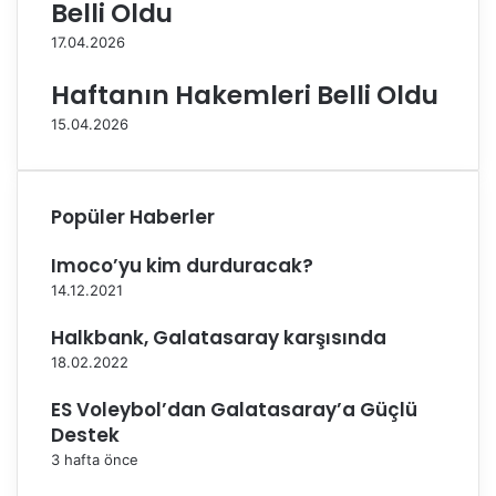
Belli Oldu
e
a
17.04.2026
l
s
e
ı
Haftanın Hakemleri Belli Oldu
d
’
i
n
15.04.2026
y
d
e
a
s
S
i
o
Popüler Haberler
S
n
i
3
Imoco’yu kim durduracak?
g
2
14.12.2021
o
T
r
u
Halkbank, Galatasaray karşısında
t
r
18.02.2022
a
u
S
n
ES Voleybol’dan Galatasaray’a Güçlü
h
a
Destek
o
Y
3 hafta önce
p
ü
o
k