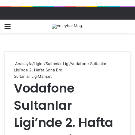
Menü
Dış gö
A
Anasayfa
/
Ligler
/
Sultanlar Ligi
/
Vodafone Sultanlar
Ligi’nde 2. Hafta Sona Erdi
Sultanlar Ligi
Manşet
Vodafone
Sultanlar
Ligi’nde 2. Hafta