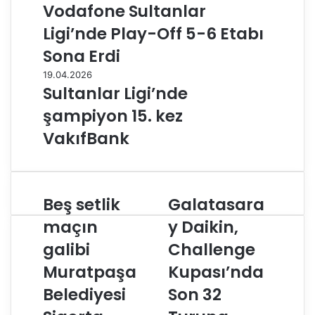
Vodafone Sultanlar
Ligi’nde Play-Off 5-6 Etabı
Sona Erdi
19.04.2026
Sultanlar Ligi’nde
şampiyon 15. kez
VakıfBank
Beş setlik
Galatasara
B
G
e
a
maçın
y Daikin,
ş
l
galibi
Challenge
s
a
e
t
Muratpaşa
Kupası’nda
t
a
l
Belediyesi
s
Son 32
i
a