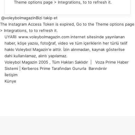
Theme options page > Integrations, to to refresh it.
@voleybolmagazin
Bizi takip et
The Instagram Access Token is expired, Go to the Theme options page
> Integrations, to to refresh it.
UYARI: www.voleybolmagazin.com internet sitesinde yayınlanan
haber, köşe yazısı, fotoğraf, video ve tüm içeriklerin her türlü telif
hakkı Voleybol Magazin'e aittir. İzin alınmadan, kaynak gösterilse
dahi kullanılamaz, alıntı yapılamaz.
Voleybol Magazin 2005 , Tüm Hakları Saklıdır |
Voza Prime Haber
Sistemi
|
Kerberos Prime
Tarafından Gururla
Barındırılır
İletişim
Künye
X
YouTube
Instagram
Facebook
X
LinkedIn
WhatsApp
Telegram
Başa
dön
tuşu