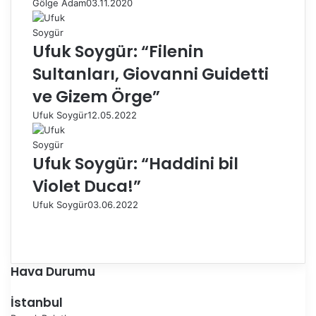
Gölge Adam
03.11.2020
Ufuk Soygür: “Filenin
Sultanları, Giovanni Guidetti
ve Gizem Örge”
Ufuk Soygür
12.05.2022
Ufuk Soygür: “Haddini bil
Violet Duca!”
Ufuk Soygür
03.06.2022
Ö
n
S
c
o
e
n
Hava Durumu
k
r
i
a
İstanbul
s
k