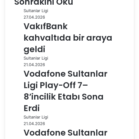
Sonrakini Oku
o
d
r
r
t
A
r
t
r
Sultanlar Ligi
o
I
e
p
a
a
27.04.2026
k
n
s
p
m
i
VakıfBank
t
l
e
kahvaltıda bir araya
p
a
geldi
y
Sultanlar Ligi
l
21.04.2026
a
Vodafone Sultanlar
ş
Ligi Play-Off 7–
8’incilik Etabı Sona
Erdi
Sultanlar Ligi
21.04.2026
Vodafone Sultanlar