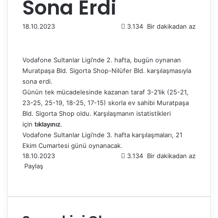
Sona Erdi
18.10.2023
3.134
Bir dakikadan az
Vodafone Sultanlar Ligi’nde 2. hafta, bugün oynanan
Muratpaşa Bld. Sigorta Shop-Nilüfer Bld. karşılaşmasıyla
sona erdi.
Günün tek mücadelesinde kazanan taraf 3-2’lik (25-21,
23-25, 25-19, 18-25, 17-15) skorla ev sahibi Muratpaşa
Bld. Sigorta Shop oldu. Karşılaşmanın istatistikleri
için
tıklayınız
.
Vodafone Sultanlar Ligi’nde 3. hafta karşılaşmaları, 21
Ekim Cumartesi günü oynanacak.
18.10.2023
3.134
Bir dakikadan az
Paylaş
F
X
L
T
P
R
W
T
E
Y
a
i
u
i
e
h
e
-
a
c
n
m
n
d
a
l
P
z
e
k
b
t
d
t
e
o
d
b
e
l
e
i
s
g
s
ı