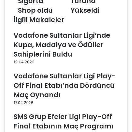
Sigorta
Turuna
k
r
m
a
Shop oldu
Yükseldi
a
y
İlgili Makaleler
ç
D
ı
a
n
i
Vodafone Sultanlar Ligi’nde
g
k
Kupa, Madalya ve Ödüller
a
i
l
n
Sahiplerini Buldu
i
,
19.04.2026
b
C
i
h
Vodafone Sultanlar Ligi Play-
M
a
u
l
Off Final Etabı’nda Dördüncü
r
l
Maç Oynandı
a
e
t
n
17.04.2026
p
g
a
e
SMS Grup Efeler Ligi Play-Off
ş
K
Final Etabının Maç Programı
a
u
B
p