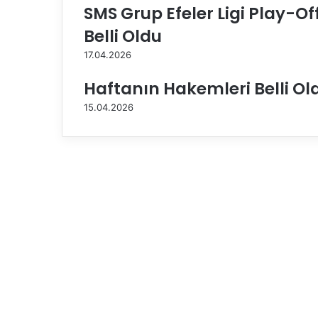
SMS Grup Efeler Ligi Play-O
l
e
Belli Oldu
m
17.04.2026
Ö
z
Haftanın Hakemleri Belli Ol
ç
e
15.04.2026
l
i
k
i
l
e
S
e
t
S
a
y
ı
s