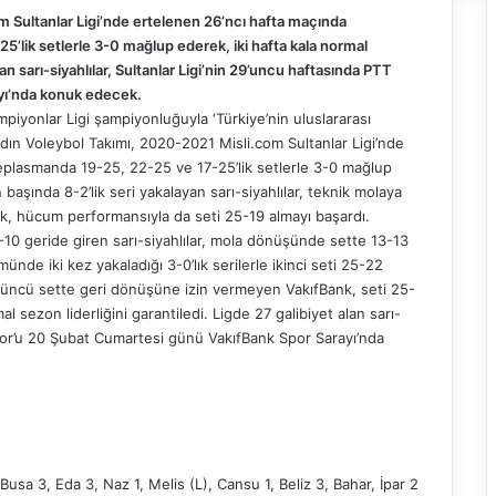
 Sultanlar Ligi’nde ertelenen 26’ncı hafta maçında
lik setlerle 3-0 mağlup ederek, iki hafta kala normal
lan sarı-siyahlılar, Sultanlar Ligi’nin 29’uncu haftasında PTT
yı’nda konuk edecek.
yonlar Ligi şampiyonluğuyla ‘Türkiye’nin uluslararası
dın Voleybol Takımı, 2020-2021 Misli.com Sultanlar Ligi’nde
plasmanda 19-25, 22-25 ve 17-25’lik setlerle 3-0 mağlup
başında 8-2’lik seri yakalayan sarı-siyahlılar, teknik molaya
nk, hücum performansıyla da seti 25-19 almayı başardı.
12-10 geride giren sarı-siyahlılar, mola dönüşünde sette 13-13
münde iki kez yakaladığı 3-0’lık serilerle ikinci seti 25-22
çüncü sette geri dönüşüne izin vermeyen VakıfBank, seti 25-
l sezon liderliğini garantiledi. Ligde 27 galibiyet alan sarı-
 Spor’u 20 Şubat Cumartesi günü VakıfBank Spor Sarayı’nda
 Busa 3, Eda 3, Naz 1, Melis (L), Cansu 1, Beliz 3, Bahar, İpar 2