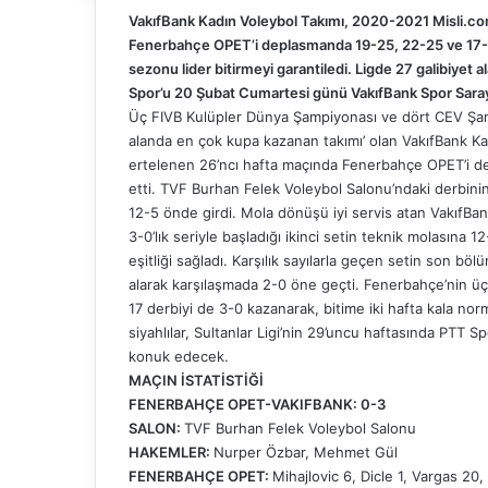
VakıfBank Kadın Voleybol Takımı, 2020-2021 Misli.com
Fenerbahçe OPET’i deplasmanda 19-25, 22-25 ve 17-25’
sezonu lider bitirmeyi garantiledi. Ligde 27 galibiyet a
Spor’u 20 Şubat Cumartesi günü VakıfBank Spor Sara
Üç FIVB Kulüpler Dünya Şampiyonası ve dört CEV Şampi
alanda en çok kupa kazanan takımı’ olan VakıfBank Ka
ertelenen 26’ncı hafta maçında Fenerbahçe OPET’i de
etti. TVF Burhan Felek Voleybol Salonu’ndaki derbinin 
12-5 önde girdi. Mola dönüşü iyi servis atan VakıfBa
3-0’lık seriyle başladığı ikinci setin teknik molasına 
eşitliği sağladı. Karşılık sayılarla geçen setin son bölü
alarak karşılaşmada 2-0 öne geçti. Fenerbahçe’nin ü
17 derbiyi de 3-0 kazanarak, bitime iki hafta kala norma
siyahlılar, Sultanlar Ligi’nin 29’uncu haftasında PTT
konuk edecek.
MAÇIN İSTATİSTİĞİ
FENERBAHÇE OPET-VAKIFBANK: 0-3
SALON:
TVF Burhan Felek Voleybol Salonu
HAKEMLER:
Nurper Özbar, Mehmet Gül
FENERBAHÇE OPET:
Mihajlovic 6, Dicle 1, Vargas 20,