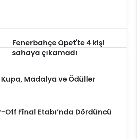
Fenerbahçe Opet'te 4 kişi
F
e
sahaya çıkamadı
n
e
r
b
e Kupa, Madalya ve Ödüller
a
h
ç
e
O
y-Off Final Etabı’nda Dördüncü
p
e
t
'
t