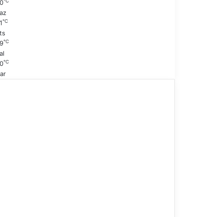
℃
0
az
℃
1
ts
℃
9
al
℃
0
ar