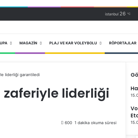
26
istanbul
℃
RUPA
MAGAZIN
PLAJ VE KAR VOLEYBOLU
RÖPORTAJLAR
Gö
e liderliği garantiledi
K
zaferiyle liderliği
Ha
a
p
15.
a
Vo
l
ı
Et
15.
600
1 dakika okuma süresi