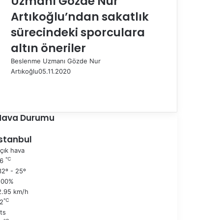
Uzmanı Gözde Nur
Artıkoğlu’ndan sakatlık
sürecindeki sporculara
altın öneriler
Beslenme Uzmanı Gözde Nur
Artıkoğlu
05.11.2020
Ö
n
S
c
o
e
n
Hava Durumu
k
r
i
a
İstanbul
s
k
çık hava
a
i
℃
26
y
s
2º - 25º
f
a
100%
a
y
2.95 km/h
f
℃
2
a
ts