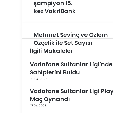
şampiyon 15.
kez VakıfBank
Mehmet Sevinç ve Özlem
M
e
Özçelik ile Set Sayısı
h
İlgili Makaleler
m
e
t
Vodafone Sultanlar Ligi’nd
S
Sahiplerini Buldu
e
v
19.04.2026
i
n
Vodafone Sultanlar Ligi Pla
ç
v
Maç Oynandı
e
17.04.2026
Ö
z