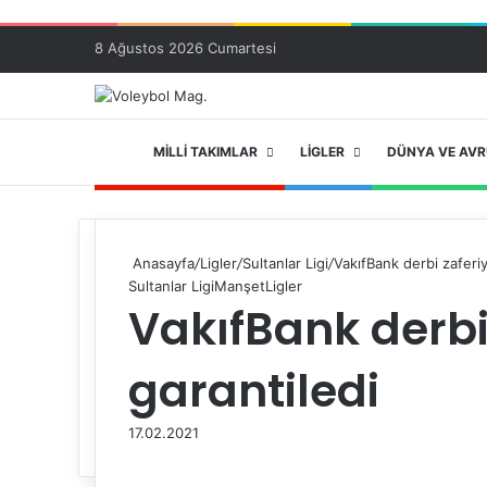
8 Ağustos 2026 Cumartesi
ANA SAYFA
MILLI TAKIMLAR
LIGLER
DÜNYA VE AV
Anasayfa
/
Ligler
/
Sultanlar Ligi
/
VakıfBank derbi zaferiyl
Sultanlar Ligi
Manşet
Ligler
VakıfBank derbi 
garantiledi
17.02.2021