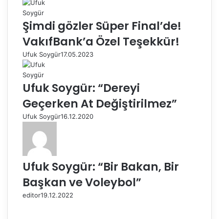
Şimdi gözler Süper Final’de!
VakıfBank’a Özel Teşekkür!
Ufuk Soygür
17.05.2023
Ufuk Soygür: “Dereyi
Geçerken At Değiştirilmez”
Ufuk Soygür
16.12.2020
Ufuk Soygür: “Bir Bakan, Bir
Başkan ve Voleybol”
editor
19.12.2022
Ö
n
S