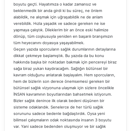
boyutu geçti. Hayatımıza o kadar zamansız ve
beklenmedik bir anda girdi ki bu süreç, ne önlem
alabildik, ne alışmak için uğraşabildik ne de anlam
verebildik. Hızla yaşadık ve sadece gereken ne ise
yapmaya çalıştık. Dileklerim bir an önce eski halimize
dönüp, tüm coşkusuyla yeniden en başarılı branşımızın
tüm heyecanını doyasıya yaşayabilmek.
Geçen yazıda sporcuların sağlık durumlarının detaylarına
dikkat çekmeye başlamıştık. Bu yazıda da bu konu
hakkında başka bir noktadan bakmak için pencereyi biraz
sağa biraz yukarı kaydıracağım. Sağlığın bütünsel bir
kavram olduğunu anlatarak başlayalım. Hem sporcuların,
hem de bizlerin son derece önemsemesi gereken bir
bütünsel sağlık vizyonuna ulaşmak için sizlere öncelikle
İNSAN kavramının boyutlarından bahsetmek istiyorum.
Bizler sağlık denince ilk olarak bedeni düşünen bir
sisteme odaklandık. Senelerce de her türlü sağlık
sorununu sadece bedenle bağdaştırdık. Oysa yeni
bilimsel çalışmaların odak noktasında insanın 3 boyutu
var. Yani sadece bedenden oluşmuyor ve bir sağlık