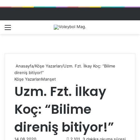
Menü
Dış gö
A
Anasayfa
/
Köşe Yazarları
/
Uzm. Fzt. İlkay Koç: “Bilime
direniş bitiyor!”
Köşe Yazarları
Manşet
Uzm. Fzt. İlkay
Koç: “Bilime
direniş bitiyor!”
14.08.2020
2.101
3 dakika okuma süresi