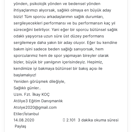
yönden, psikolojik yönden ve bedensel yönden
ihtiyaçlarımızı alıyorsak, sağlıklı olmaya en büyük aday
biziz! Tüm sporcu arkadaşlarımın sağlık durumları,
sergileyecekleri performansı ve bu performansın kaç yıl
süreceğini belirliyor. Yani eğer bir sporcu bütünsel sağlık
odaklı yaşıyorsa uzun süre üst düzey performans
sergilemeye daha yakın bir aday oluyor. Eğer bu kendine
bakım işini sadece beden sağlığı sanıyorsak, hem
sporcularımız hem de spor yapmayan bireyler olarak
bizler, büyük bir yanılgının içerisindeyiz. Hepimiz,
kendimize iyi bakmaya bütünsel bir bakış açısı ile
başlamalıyız!
Yeniden görüşmek dileğiyle,
Sağlıklı günler..
Uzm. Fzt. İlkay KOÇ
Atölye3 Eğitim Danışmanlık
Atolye2020@gmail.com
Etiler/İstanbul
14.08.2020
2.101
3 dakika okuma süresi
Paylaş