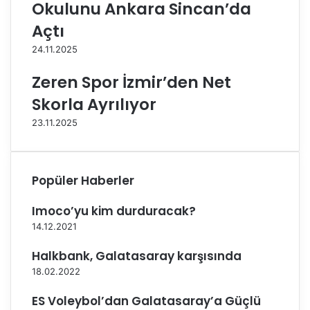
Okulunu Ankara Sincan’da
e
y
l
o
Açtı
e
n
24.11.2025
r
a
i
s
Zeren Spor İzmir’den Net
b
ı
a
’
Skorla Ayrılıyor
ş
n
23.11.2025
l
d
ı
a
y
k
o
i
Popüler Haberler
r
R
!
a
Imoco’yu kim durduracak?
k
14.12.2021
i
p
Halkbank, Galatasaray karşısında
l
e
18.02.2022
r
ES Voleybol’dan Galatasaray’a Güçlü
i