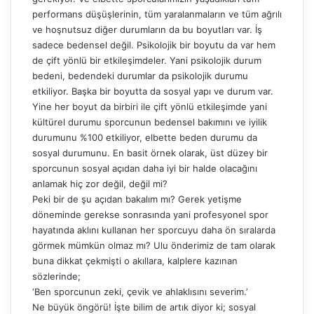
performans düşüşlerinin, tüm yaralanmaların ve tüm ağrılı
ve hoşnutsuz diğer durumların da bu boyutları var. İş
sadece bedensel değil. Psikolojik bir boyutu da var hem
de çift yönlü bir etkileşimdeler. Yani psikolojik durum
bedeni, bedendeki durumlar da psikolojik durumu
etkiliyor. Başka bir boyutta da sosyal yapı ve durum var.
Yine her boyut da birbiri ile çift yönlü etkileşimde yani
kültürel durumu sporcunun bedensel bakımını ve iyilik
durumunu %100 etkiliyor, elbette beden durumu da
sosyal durumunu. En basit örnek olarak, üst düzey bir
sporcunun sosyal açıdan daha iyi bir halde olacağını
anlamak hiç zor değil, değil mi?
Peki bir de şu açıdan bakalım mı? Gerek yetişme
döneminde gerekse sonrasında yani profesyonel spor
hayatında aklını kullanan her sporcuyu daha ön sıralarda
görmek mümkün olmaz mı? Ulu önderimiz de tam olarak
buna dikkat çekmişti o akıllara, kalplere kazınan
sözlerinde;
‘Ben sporcunun zeki, çevik ve ahlaklısını severim.’
Ne büyük öngörü! İşte bilim de artık diyor ki; sosyal