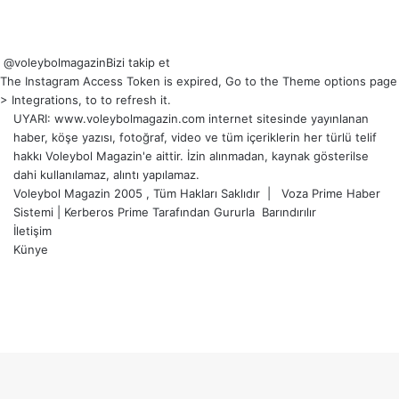
@voleybolmagazin
Bizi takip et
The Instagram Access Token is expired, Go to the Theme options page
> Integrations, to to refresh it.
UYARI: www.voleybolmagazin.com internet sitesinde yayınlanan
haber, köşe yazısı, fotoğraf, video ve tüm içeriklerin her türlü telif
hakkı Voleybol Magazin'e aittir. İzin alınmadan, kaynak gösterilse
dahi kullanılamaz, alıntı yapılamaz.
Voleybol Magazin 2005 , Tüm Hakları Saklıdır |
Voza Prime Haber
Sistemi
|
Kerberos Prime
Tarafından Gururla
Barındırılır
İletişim
Künye
X
YouTube
Instagram
Facebook
X
LinkedIn
WhatsApp
Telegram
Başa
dön
tuşu