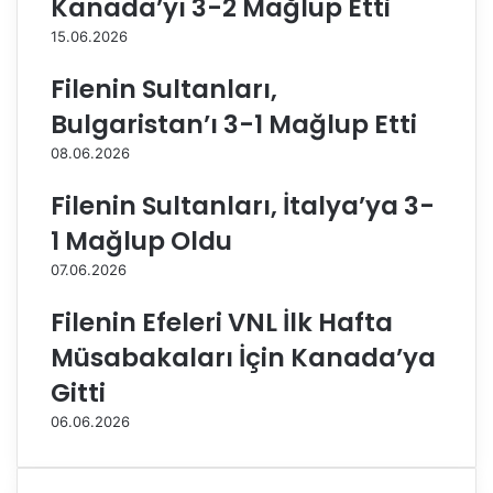
Kanada’yı 3-2 Mağlup Etti
ı
i
15.06.2026
z
s
S
e
Filenin Sultanları,
a
z
y
o
Bulgaristan’ı 3-1 Mağlup Etti
ı
n
08.06.2026
n
d
R
a
Filenin Sultanları, İtalya’ya 3-
e
P
c
o
1 Mağlup Oldu
e
l
07.06.2026
p
o
T
n
Filenin Efeleri VNL İlk Hafta
a
y
y
a
Müsabakaları İçin Kanada’ya
y
’
Gitti
i
d
p
a
06.06.2026
E
f
r
o
d
r