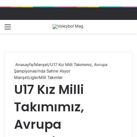
Menü
Dış gö
A
Anasayfa
/
Manşet
/
U17 Kız Milli Takımımız, Avrupa
Şampiyonası’nda Sahne Alıyor
Manşet
Ligler
Milli Takımlar
U17 Kız Milli
Takımımız,
Avrupa