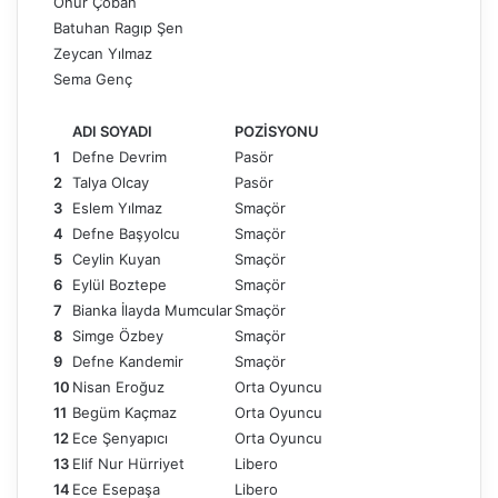
Onur Çoban
Batuhan Ragıp Şen
Zeycan Yılmaz
Sema Genç
ADI SOYADI
POZİSYONU
1
Defne Devrim
Pasör
2
Talya Olcay
Pasör
3
Eslem Yılmaz
Smaçör
4
Defne Başyolcu
Smaçör
5
Ceylin Kuyan
Smaçör
6
Eylül Boztepe
Smaçör
7
Bianka İlayda Mumcular
Smaçör
8
Simge Özbey
Smaçör
9
Defne Kandemir
Smaçör
10
Nisan Eroğuz
Orta Oyuncu
11
Begüm Kaçmaz
Orta Oyuncu
12
Ece Şenyapıcı
Orta Oyuncu
13
Elif Nur Hürriyet
Libero
14
Ece Esepaşa
Libero