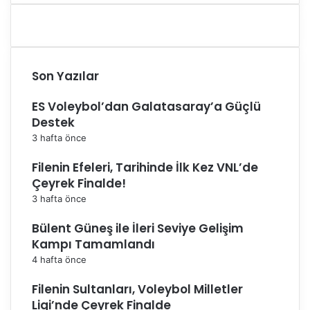
a
ğ
’
ı
T
Son Yazılar
e
b
ES Voleybol’dan Galatasaray’a Güçlü
r
i
Destek
k
3 hafta önce
E
t
Filenin Efeleri, Tarihinde İlk Kez VNL’de
t
Çeyrek Finalde!
i
3 hafta önce
Bülent Güneş ile İleri Seviye Gelişim
Kampı Tamamlandı
4 hafta önce
Filenin Sultanları, Voleybol Milletler
Ligi’nde Çeyrek Finalde