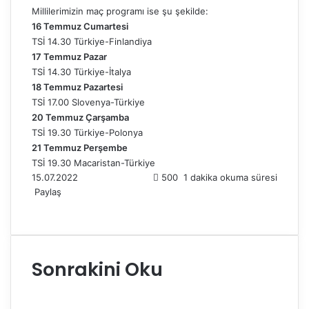
Millilerimizin maç programı ise şu şekilde:
16 Temmuz Cumartesi
TSİ 14.30 Türkiye-Finlandiya
17 Temmuz Pazar
TSİ 14.30 Türkiye-İtalya
18 Temmuz Pazartesi
TSİ 17.00 Slovenya-Türkiye
20 Temmuz Çarşamba
TSİ 19.30 Türkiye-Polonya
21 Temmuz Perşembe
TSİ 19.30 Macaristan-Türkiye
15.07.2022
500
1 dakika okuma süresi
Paylaş
F
X
L
T
P
R
W
T
E
Y
a
i
u
i
e
h
e
-
a
c
n
m
n
d
a
l
P
z
e
k
b
t
d
t
e
o
d
Sonrakini Oku
b
e
l
e
i
s
g
s
ı
o
d
r
r
t
A
r
t
r
o
I
e
p
a
a
k
n
s
p
m
i