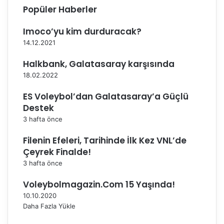
o
m
Popüler Haberler
ğ
a
a
g
Imoco’yu kim durduracak?
n
i
14.12.2021
,
y
T
e
Halkbank, Galatasaray karşısında
V
c
18.02.2022
F
e
B
k
ES Voleybol’dan Galatasaray’a Güçlü
a
Destek
ş
3 hafta önce
k
a
Filenin Efeleri, Tarihinde İlk Kez VNL’de
n
Çeyrek Finalde!
ı
3 hafta önce
Ü
s
Voleybolmagazin.Com 15 Yaşında!
t
ü
10.10.2020
n
Daha Fazla Yükle
d