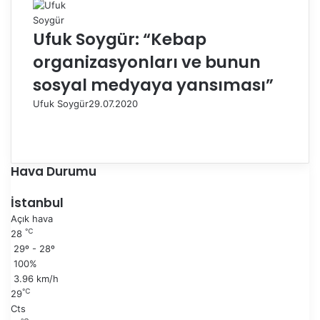
Ufuk Soygür: “Kebap
organizasyonları ve bunun
sosyal medyaya yansıması”
Ufuk Soygür
29.07.2020
Ö
n
S
c
o
e
n
Hava Durumu
k
r
i
a
İstanbul
s
k
Açık hava
a
i
℃
28
y
s
29º - 28º
f
a
100%
a
y
3.96 km/h
f
℃
29
a
Cts