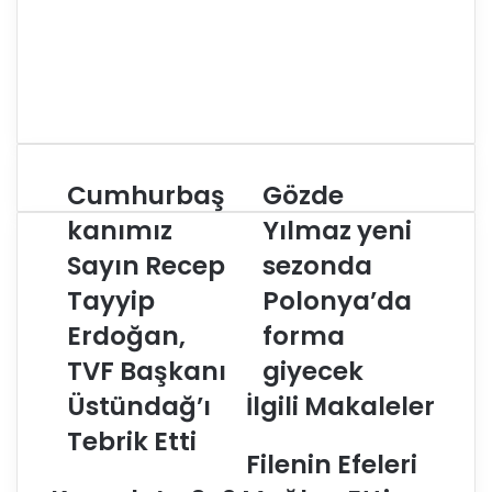
Cumhurbaş
Gözde
C
G
u
ö
kanımız
Yılmaz yeni
m
z
Sayın Recep
sezonda
h
d
u
e
Tayyip
Polonya’da
r
Y
b
Erdoğan,
ı
forma
a
l
TVF Başkanı
giyecek
ş
m
k
a
Üstündağ’ı
İlgili Makaleler
a
z
Tebrik Etti
n
y
Filenin Efeleri
ı
e
m
n