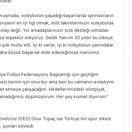
ldılar.
nuşmada, voleybolun yaşadığı başarılarda sponsorların
yanın en iyi ligi olmak, milli takımlarımızın voleybolda
olay değil. Yol arkadaşlarınızın size desteği olmadan
a teşekkür ediyoruz. Gedik Yatırım 30 yıldır bu ülkeye
ok mutlu etti. İyi ki varlar, iyi ki voleybolun yanındalar.
Daha büyük başarılar elde edeceğimize inancımız
ye Futbol Federasyonu Başkanlığı için geçtiğini
esi benim için onurdur ama ben bu camianın evladıyım.
 etmeye çalışacağım. Hedeflerimizdeki olimpiyat,
lamadığımızı düşünüyorum. Her şey kısmet diyorum.”
neticisi (CEO) Onur Topaç ise Türkiye’nin spor ülkesi
 şunları söyledi: