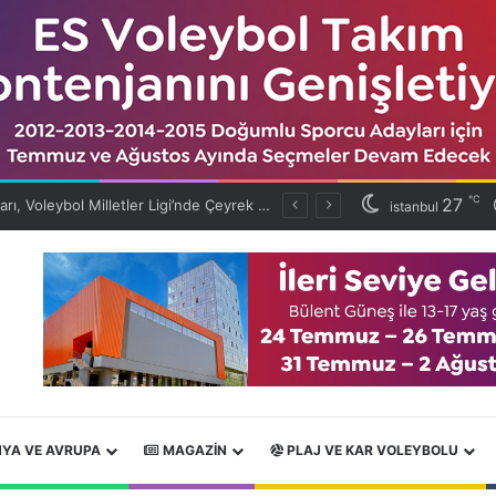
℃
27
Filenin Sultanları, Voleybol Milletler Ligi’nde Çeyrek Finalde
istanbul
YA VE AVRUPA
MAGAZIN
PLAJ VE KAR VOLEYBOLU