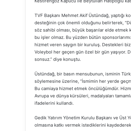
Kestirengöz Kapucu ile Beytullah Hatipoğlu katı
TVF Başkanı Mehmet Akif Üstündağ, yaptığı ko
desteğinin çok önemli olduğunu belirterek, “Dün
söz sahibi olması, büyük başarılar elde etmek k
bu işler olmaz. Bu yüzden bütün sponsorlarımız
hizmet veren saygın bir kuruluş. Destekleri bizi ç
Voleybol her geçen gün özel bir gün yaşıyor. 
sonsuz.” diye konuştu.
Üstündağ, bir basın mensubunun, isminin Türki
söylemesine üzerine, “İsmimin her yerde geçm
Bu camiaya hizmet etmek öncülüğümdür. Hizmet
Avrupa ve dünya kürsüleri, madalyaları tamam
ifadelerini kullandı.
Gedik Yatırım Yönetim Kurulu Başkanı ve Üst Yö
olmasına katkı vermek istediklerini kaydederek,