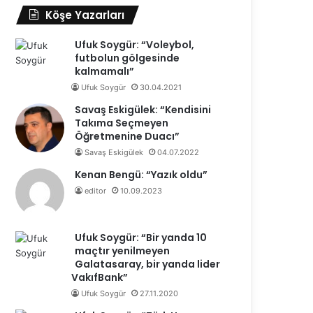
Köşe Yazarları
Ufuk Soygür: “Voleybol,
futbolun gölgesinde
kalmamalı”
Ufuk Soygür
30.04.2021
Savaş Eskigülek: “Kendisini
Takıma Seçmeyen
Öğretmenine Duacı”
Savaş Eskigülek
04.07.2022
Kenan Bengü: “Yazık oldu”
editor
10.09.2023
Ufuk Soygür: “Bir yanda 10
maçtır yenilmeyen
Galatasaray, bir yanda lider
VakıfBank”
Ufuk Soygür
27.11.2020