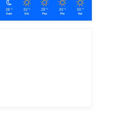
28
32
29
30
30
℃
℃
℃
℃
℃
Cum
Cts
Paz
Pts
Sal