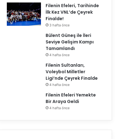
Filenin Efeleri, Tarihinde
İlk Kez VNL’de Çeyrek
Finalde!
3 hafta önce
Bülent Güneş ile İleri
Seviye Gelişim Kampı
Tamamlandı
4 hafta önce
Filenin Sultanları,
Voleybol Milletler
Ligi’nde Çeyrek Finalde
4 hafta önce
Filenin Efeleri Yemekte
Bir Araya Geldi
4 hafta önce