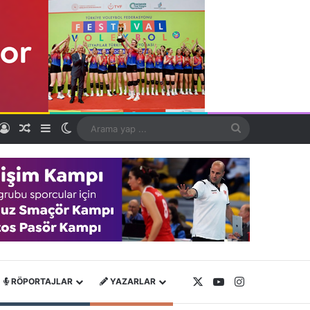
Kayıt Ol
Rastgele Makale
Kenar Bölmesi
Dış görünümü değiştir
Arama
yap
...
X
YouTube
Instagram
RÖPORTAJLAR
YAZARLAR