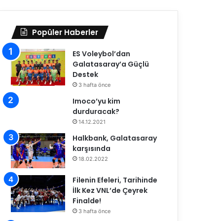
Popüler Haberler
ES Voleybol’dan
Galatasaray’a Güçlü
Destek
3 hafta önce
Imoco’yu kim
durduracak?
14.12.2021
Halkbank, Galatasaray
karşısında
18.02.2022
Filenin Efeleri, Tarihinde
İlk Kez VNL’de Çeyrek
Finalde!
3 hafta önce