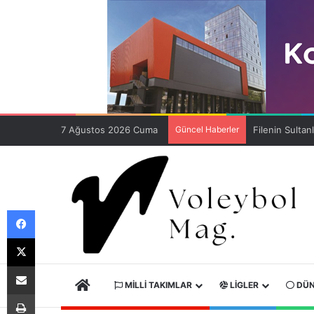
7 Ağustos 2026 Cuma
Güncel Haberler
Facebook
X
E-Posta ile paylaş
ANA SAYFA
MILLI TAKIMLAR
LIGLER
DÜN
Yazdır