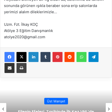
sonunda görünen ışıkla beraber sona erip salonlarda
yerimizi alalım dileklerimizle…
Uzm. Fzt. İlkay KOÇ
Atölye 3 Eğitim Danışmanlık
atolye2020@gmail.com
Facebook
X
LinkedIn
Tumblr
Pinterest
Reddit
WhatsApp
Telegram
E-Posta ile paylaş
Yazdır
t
Altyapı
e İlk Kez VNL’de
Bülent Güneş ile İleri