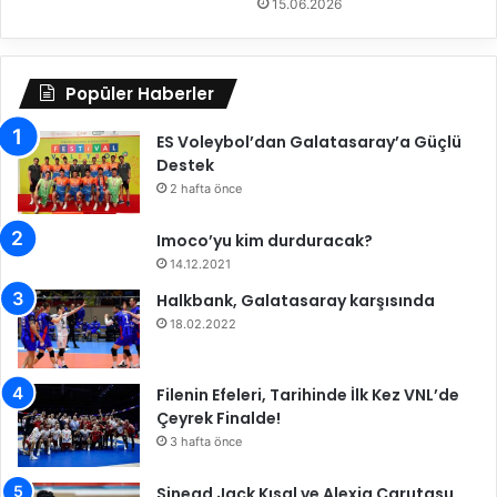
i
15.06.2026
r
g
a
Popüler Haberler
l
i
ES Voleybol’dan Galatasaray’a Güçlü
b
Destek
i
2 hafta önce
y
e
t
Imoco’yu kim durduracak?
a
14.12.2021
l
Halkbank, Galatasaray karşısında
d
18.02.2022
ı
k
Filenin Efeleri, Tarihinde İlk Kez VNL’de
Çeyrek Finalde!
3 hafta önce
Sinead Jack Kısal ve Alexia Carutasu