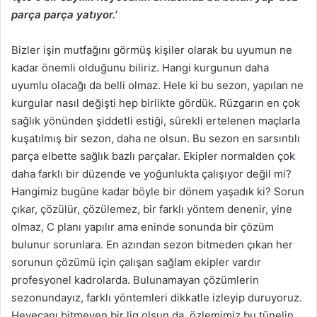
parça parça yatıyor.’
Bizler işin mutfağını görmüş kişiler olarak bu uyumun ne
kadar önemli olduğunu biliriz. Hangi kurgunun daha
uyumlu olacağı da belli olmaz. Hele ki bu sezon, yapılan ne
kurgular nasıl değişti hep birlikte gördük. Rüzgarın en çok
sağlık yönünden şiddetli estiği, sürekli ertelenen maçlarla
kuşatılmış bir sezon, daha ne olsun. Bu sezon en sarsıntılı
parça elbette sağlık bazlı parçalar. Ekipler normalden çok
daha farklı bir düzende ve yoğunlukta çalışıyor değil mi?
Hangimiz bugüne kadar böyle bir dönem yaşadık ki? Sorun
çıkar, çözülür, çözülemez, bir farklı yöntem denenir, yine
olmaz, C planı yapılır ama eninde sonunda bir çözüm
bulunur sorunlara. En azından sezon bitmeden çıkan her
sorunun çözümü için çalışan sağlam ekipler vardır
profesyonel kadrolarda. Bulunamayan çözümlerin
sezonundayız, farklı yöntemleri dikkatle izleyip duruyoruz.
Heyecanı bitmeyen bir lig olsun da, özlemimiz bu tünelin