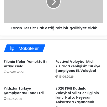
'
n
d
T
a
e
n
r
1
z
Zoran Terzic: Hak ettiğimiz bir galibiyet aldık
5
i
'
c
t
:
e
H
İlgili Makaleler
1
a
5
k
e
Filenin Efeleri Yemekte Bir
Festival Voleybol Midi
t
Araya Geldi
Kızlarda Yenilgisiz Türkiye
t
Şampiyonu ES Voleybol
4 hafta önce
i
15.06.2026
ğ
i
m
Yıldızlar Türkiye
2026 FIVB Kadınlar
Şampiyonası Sona Erdi
Voleybol Milletler Ligi’nin
i
İkinci Hafta Heyecanı
z
15.06.2026
Ankara’da Yaşanacak
b