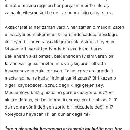
ibaret olmasına rağmen her parçasının birbiri ile eş
zamanlı iyileşmesini bekler ve bunun için çalışırsınız.
Aksak taraflar her zaman vardır, her zaman olmalıdır. Zaten
olmasaydı bu mükemmellik içerisinde sadece dosdoğru
ilerleyen bir heyecansızlık görürdük. Aslında heyecanı,
izleyenleri merak içerisinde bırakan kısmı burası.
Beklenenin aksi olması, beklenenden iyisini veren bir
tarafın varlığı, sürprizler, iniş ve çıkışlardır elbette
heyecanı ve merakı koruyan. Takımlar ve aralarındaki
maçlar adına ne kadar ihtimal var ki zaten? Biri kazanıp
diğeri kaybedecek. Sonuç değil ki ilgi çeken şey.
Mücadeleye baktığınızda ne görmek istiyorsunuz? Bir
akstra defans, bir beklenmedik smaç, şık bir plase, 2-0’
dan sonra yönü değişen zorlu bir mücadele değil mi?
Voleybolu heyecanlı kılan bunlar değil mi?
‘
İşte o bir sayılık heyecanın arkasında bu bütün yap-boz