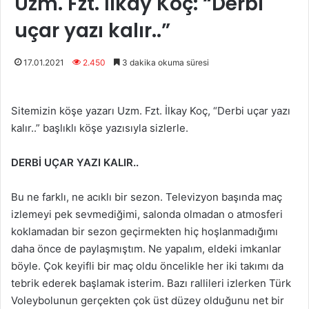
Uzm. Fzt. İlkay Koç: “Derbi
uçar yazı kalır..”
17.01.2021
2.450
3 dakika okuma süresi
Sitemizin köşe yazarı Uzm. Fzt. İlkay Koç, “Derbi uçar yazı
kalır..” başlıklı köşe yazısıyla sizlerle.
DERBİ UÇAR YAZI KALIR..
Bu ne farklı, ne acıklı bir sezon. Televizyon başında maç
izlemeyi pek sevmediğimi, salonda olmadan o atmosferi
koklamadan bir sezon geçirmekten hiç hoşlanmadığımı
daha önce de paylaşmıştım. Ne yapalım, eldeki imkanlar
böyle. Çok keyifli bir maç oldu öncelikle her iki takımı da
tebrik ederek başlamak isterim. Bazı rallileri izlerken Türk
Voleybolunun gerçekten çok üst düzey olduğunu net bir