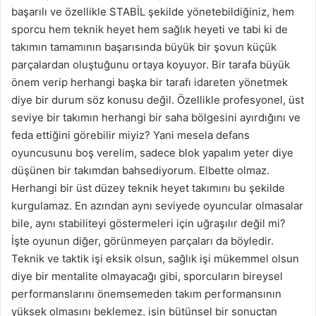
başarılı ve özellikle STABİL şekilde yönetebildiğiniz, hem
sporcu hem teknik heyet hem sağlık heyeti ve tabi ki de
takımın tamamının başarısında büyük bir şovun küçük
parçalardan oluştuğunu ortaya koyuyor. Bir tarafa büyük
önem verip herhangi başka bir tarafı idareten yönetmek
diye bir durum söz konusu değil. Özellikle profesyonel, üst
seviye bir takımın herhangi bir saha bölgesini ayırdığını ve
feda ettiğini görebilir miyiz? Yani mesela defans
oyuncusunu boş verelim, sadece blok yapalım yeter diye
düşünen bir takımdan bahsediyorum. Elbette olmaz.
Herhangi bir üst düzey teknik heyet takımını bu şekilde
kurgulamaz. En azından aynı seviyede oyuncular olmasalar
bile, aynı stabiliteyi göstermeleri için uğraşılır değil mi?
İşte oyunun diğer, görünmeyen parçaları da böyledir.
Teknik ve taktik işi eksik olsun, sağlık işi mükemmel olsun
diye bir mentalite olmayacağı gibi, sporcuların bireysel
performanslarını önemsemeden takım performansının
yüksek olmasını beklemez, işin bütünsel bir sonuçtan