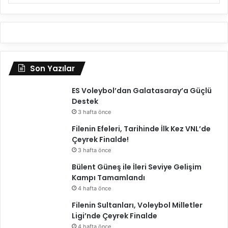
ı
r
l
ı
k
m
a
Son Yazılar
ç
ı
ES Voleybol’dan Galatasaray’a Güçlü
y
Destek
a
3 hafta önce
p
Filenin Efeleri, Tarihinde İlk Kez VNL’de
t
Çeyrek Finalde!
ı
3 hafta önce
Bülent Güneş ile İleri Seviye Gelişim
Kampı Tamamlandı
4 hafta önce
Filenin Sultanları, Voleybol Milletler
Ligi’nde Çeyrek Finalde
4 hafta önce