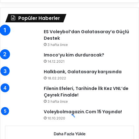
V
e
r
Popüler Haberler
o
V
ES Voleybol’dan Galatasaray’a Güçlü
o
Destek
l
3 hafta önce
l
Imoco’yu kim durduracak?
e
y
14.12.2021
M
Halkbank, Galatasaray karşısında
o
18.02.2022
n
z
Filenin Efeleri, Tarihinde İlk Kez VNL’de
a
Çeyrek Finalde!
i
3 hafta önce
l
Voleybolmagazin.Com 15 Yaşında!
e
10.10.2020
h
a
z
Daha Fazla Yükle