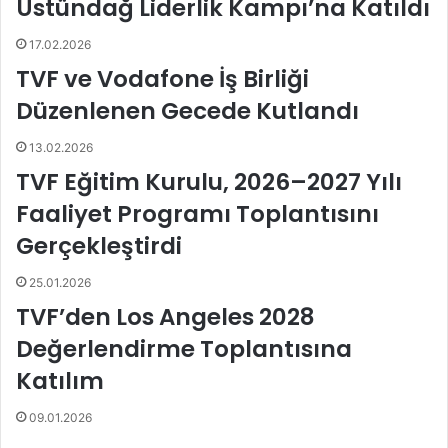
Üstündağ Liderlik Kampı’na Katıldı
l
l
i
e
17.02.2026
s
TVF ve Vodafone İş Birliği
B
l
Düzenlenen Gecede Kutlandı
u
e
13.02.2026
n
TVF Eğitim Kurulu, 2026–2027 Yılı
e
r
Faaliyet Programı Toplantısını
g
Gerçekleştirdi
y
P
25.01.2026
i
TVF’den Los Angeles 2028
a
c
Değerlendirme Toplantısına
e
n
Katılım
z
a
09.01.2026
,