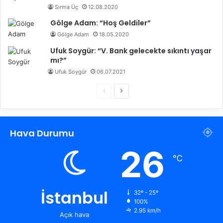
Sırma Üç
12.08.2020
Gölge Adam: “Hoş Geldiler”
Gölge Adam
18.05.2020
Ufuk Soygür: “V. Bank gelecekte sıkıntı yaşar
mı?”
Ufuk Soygür
06.07.2021
Ö
S
n
o
c
n
Hava Durumu
e
r
k
a
26
℃
i
k
s
i
a
s
İstanbul
32º - 25º
100%
y
a
2.95 km/h
Açık hava
f
y