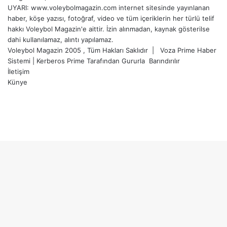
UYARI: www.voleybolmagazin.com internet sitesinde yayınlanan
haber, köşe yazısı, fotoğraf, video ve tüm içeriklerin her türlü telif
hakkı Voleybol Magazin'e aittir. İzin alınmadan, kaynak gösterilse
dahi kullanılamaz, alıntı yapılamaz.
Voleybol Magazin 2005 , Tüm Hakları Saklıdır |
Voza Prime Haber
Sistemi
|
Kerberos Prime
Tarafından Gururla
Barındırılır
İletişim
Künye
X
YouTube
Instagram
Facebook
X
LinkedIn
WhatsApp
Telegram
Başa
dön
tuşu