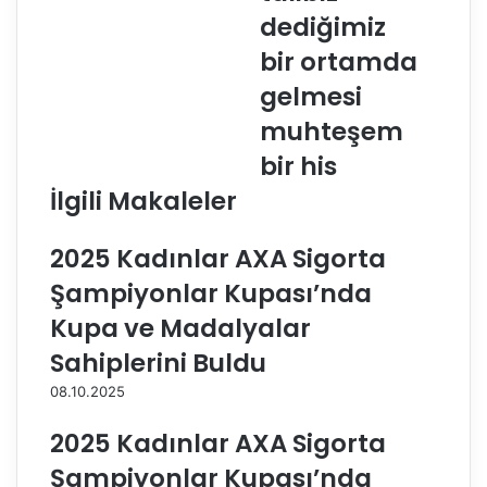
E
u
dediğimiz
f
k
e
u
bir ortamda
l
p
gelmesi
e
a
r
n
muhteşem
L
ı
bir his
i
n
g
2
İlgili Makaleler
i
9
’
E
2025 Kadınlar AXA Sigorta
n
k
d
i
Şampiyonlar Kupası’nda
e
m
Kupa ve Madalyalar
6
’
.
d
Sahiplerini Buldu
H
e
08.10.2025
a
,
f
‘
2025 Kadınlar AXA Sigorta
t
1
a
0
Şampiyonlar Kupası’nda
D
0