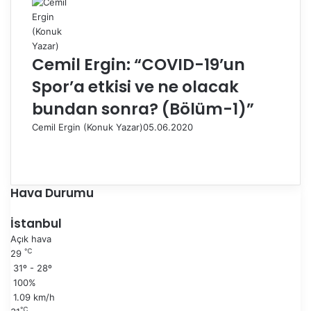
Cemil Ergin: “COVID-19’un
Spor’a etkisi ve ne olacak
bundan sonra? (Bölüm-1)”
Cemil Ergin (Konuk Yazar)
05.06.2020
Ö
n
S
c
o
e
n
Hava Durumu
k
r
i
a
İstanbul
s
k
Açık hava
a
i
℃
29
y
s
31º - 28º
f
a
100%
a
y
1.09 km/h
f
℃