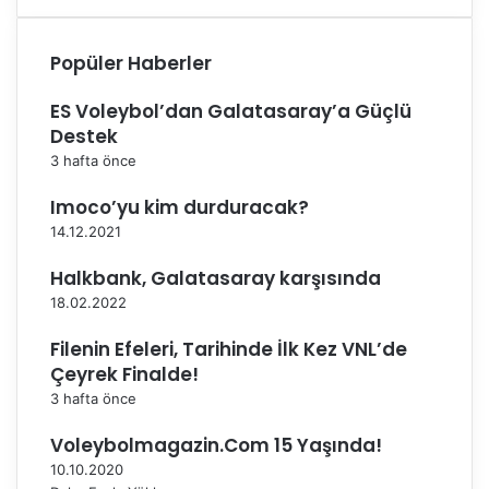
i
b
Popüler Haberler
i
z
’
ES Voleybol’dan Galatasaray’a Güçlü
d
Destek
e
3 hafta önce
d
i
Imoco’yu kim durduracak?
ğ
14.12.2021
i
m
Halkbank, Galatasaray karşısında
i
18.02.2022
z
b
Filenin Efeleri, Tarihinde İlk Kez VNL’de
i
Çeyrek Finalde!
r
3 hafta önce
o
r
Voleybolmagazin.Com 15 Yaşında!
t
10.10.2020
a