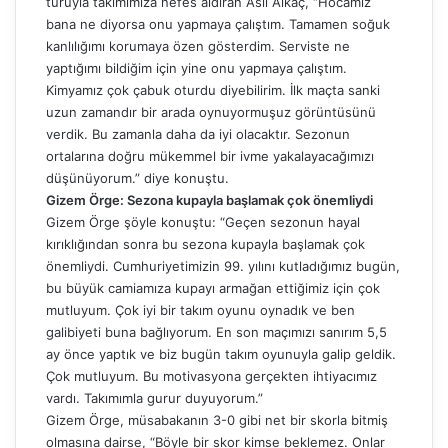
turuyla takımımıza nefes aldıran Aslı Alkaç, “Hocamız
bana ne diyorsa onu yapmaya çalıştım. Tamamen soğuk
kanlılığımı korumaya özen gösterdim. Serviste ne
yaptığımı bildiğim için yine onu yapmaya çalıştım.
Kimyamız çok çabuk oturdu diyebilirim. İlk maçta sanki
uzun zamandır bir arada oynuyormuşuz görüntüsünü
verdik. Bu zamanla daha da iyi olacaktır. Sezonun
ortalarına doğru mükemmel bir ivme yakalayacağımızı
düşünüyorum.” diye konuştu.
Gizem Örge: Sezona kupayla başlamak çok önemliydi
Gizem Örge şöyle konuştu: “Geçen sezonun hayal
kırıklığından sonra bu sezona kupayla başlamak çok
önemliydi. Cumhuriyetimizin 99. yılını kutladığımız bugün,
bu büyük camiamıza kupayı armağan ettiğimiz için çok
mutluyum. Çok iyi bir takım oyunu oynadık ve ben
galibiyeti buna bağlıyorum. En son maçımızı sanırım 5,5
ay önce yaptık ve biz bugün takım oyunuyla galip geldik.
Çok mutluyum. Bu motivasyona gerçekten ihtiyacımız
vardı. Takımımla gurur duyuyorum.”
Gizem Örge, müsabakanın 3-0 gibi net bir skorla bitmiş
olmasına dairse, “Böyle bir skor kimse beklemez. Onlar