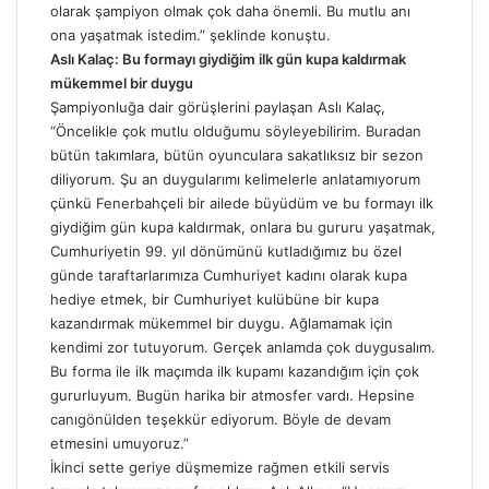
olarak şampiyon olmak çok daha önemli. Bu mutlu anı
ona yaşatmak istedim.” şeklinde konuştu.
Aslı Kalaç: Bu formayı giydiğim ilk gün kupa kaldırmak
mükemmel bir duygu
Şampiyonluğa dair görüşlerini paylaşan Aslı Kalaç,
“Öncelikle çok mutlu olduğumu söyleyebilirim. Buradan
bütün takımlara, bütün oyunculara sakatlıksız bir sezon
diliyorum. Şu an duygularımı kelimelerle anlatamıyorum
çünkü Fenerbahçeli bir ailede büyüdüm ve bu formayı ilk
giydiğim gün kupa kaldırmak, onlara bu gururu yaşatmak,
Cumhuriyetin 99. yıl dönümünü kutladığımız bu özel
günde taraftarlarımıza Cumhuriyet kadını olarak kupa
hediye etmek, bir Cumhuriyet kulübüne bir kupa
kazandırmak mükemmel bir duygu. Ağlamamak için
kendimi zor tutuyorum. Gerçek anlamda çok duygusalım.
Bu forma ile ilk maçımda ilk kupamı kazandığım için çok
gururluyum. Bugün harika bir atmosfer vardı. Hepsine
canıgönülden teşekkür ediyorum. Böyle de devam
etmesini umuyoruz.”
İkinci sette geriye düşmemize rağmen etkili servis