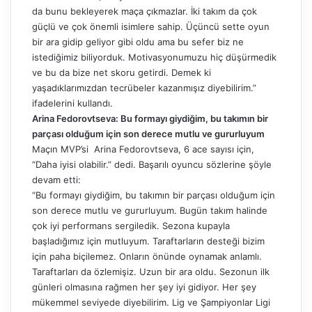
da bunu bekleyerek maça çıkmazlar. İki takım da çok
güçlü ve çok önemli isimlere sahip. Üçüncü sette oyun
bir ara gidip geliyor gibi oldu ama bu sefer biz ne
istediğimiz biliyorduk. Motivasyonumuzu hiç düşürmedik
ve bu da bize net skoru getirdi. Demek ki
yaşadıklarımızdan tecrübeler kazanmışız diyebilirim.”
ifadelerini kullandı.
Arina Fedorovtseva: Bu formayı giydiğim, bu takımın bir
parçası olduğum için son derece mutlu ve gururluyum
Maçın MVP’si Arina Fedorovtseva, 6 ace sayısı için,
“Daha iyisi olabilir.” dedi. Başarılı oyuncu sözlerine şöyle
devam etti:
“Bu formayı giydiğim, bu takımın bir parçası olduğum için
son derece mutlu ve gururluyum. Bugün takım halinde
çok iyi performans sergiledik. Sezona kupayla
başladığımız için mutluyum. Taraftarların desteği bizim
için paha biçilemez. Onların önünde oynamak anlamlı.
Taraftarları da özlemişiz. Uzun bir ara oldu. Sezonun ilk
günleri olmasına rağmen her şey iyi gidiyor. Her şey
mükemmel seviyede diyebilirim. Lig ve Şampiyonlar Ligi