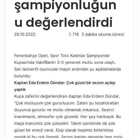
şampiyonluğun
u değerlendirdi
29.10.2022
718
3 dakika okuma süresi
Fenerbahçe Opet, Spor Toto Kadınlar Şampiyonlar
Kupası’nda VakıfBank’ı 3-0 yenerek mutlu sona ulaştı.
Sarı lacivertli oyuncular maçın ardından şu açıklamalarda
bulundu:
Kaptan Eda Erdem Dündar: Çok güzel bir sezon açılışı
yaptık
Kupa zaferini değerlendiren Kaptan Eda Erdem Dündar,
“Çok mutluyum çok gururluyum. Zaten şu tezahüratları
duyunca gururlu ve mutlu olmamak imkansız. Seyirci
inanılmazdı, atmosfer çok güzeldi. Her şey harikaydı. Bu
maça inancımız çok yüksekti. Takım içerisinde de çok
güzel bir enerji vardı. Ekip olarak hepimiz birbirimize
ısındık ki bu çok önemli. Sezon başları genelde hep zorlu