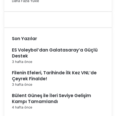
Daha Fazla Yükle
m
d
a
g
e
l
m
Son Yazılar
e
s
ES Voleybol’dan Galatasaray’a Güçlü
i
Destek
m
u
3 hafta önce
h
Filenin Efeleri, Tarihinde İlk Kez VNL’de
t
e
Çeyrek Finalde!
ş
3 hafta önce
e
m
Bülent Güneş ile İleri Seviye Gelişim
b
Kampı Tamamlandı
i
4 hafta önce
r
h