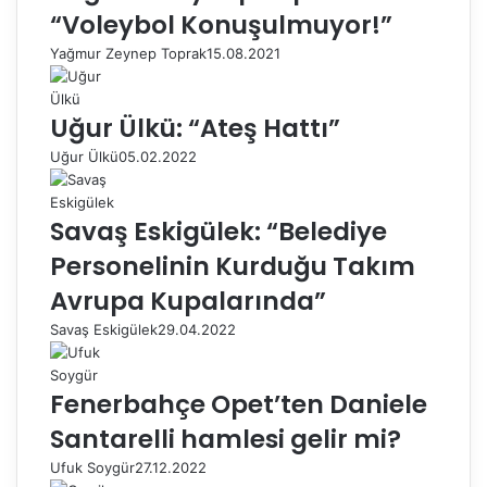
“Voleybol Konuşulmuyor!”
Yağmur Zeynep Toprak
15.08.2021
Uğur Ülkü: “Ateş Hattı”
Uğur Ülkü
05.02.2022
Savaş Eskigülek: “Belediye
Personelinin Kurduğu Takım
Avrupa Kupalarında”
Savaş Eskigülek
29.04.2022
Fenerbahçe Opet’ten Daniele
Santarelli hamlesi gelir mi?
Ufuk Soygür
27.12.2022