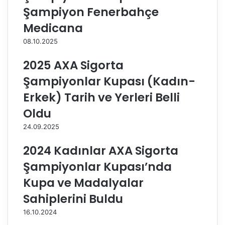
Şampiyon Fenerbahçe
e
.
v
y
Medicana
a
ı
08.10.2025
m
l
E
d
2025 AXA Sigorta
d
a
i
b
Şampiyonlar Kupası (Kadın-
y
ü
Erkek) Tarih ve Yerleri Belli
o
t
r
ü
Oldu
n
k
24.09.2025
u
2024 Kadınlar AXA Sigorta
p
a
Şampiyonlar Kupası’nda
l
a
Kupa ve Madalyalar
r
Sahiplerini Buldu
t
a
16.10.2024
l