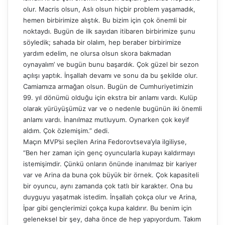
olur. Macris olsun, Aslı olsun hiçbir problem yaşamadık,
hemen birbirimize alıştık. Bu bizim için çok önemli bir
noktaydı. Bugün de ilk sayıdan itibaren birbirimize şunu
söyledik; sahada bir olalım, hep beraber birbirimize
yardım edelim, ne olursa olsun skora bakmadan
oynayalım’ ve bugün bunu başardık. Çok güzel bir sezon
açılışı yaptık. İnşallah devamı ve sonu da bu şekilde olur.
Camiamıza armağan olsun. Bugün de Cumhuriyetimizin
99. yıl dönümü olduğu için ekstra bir anlamı vardı. Kulüp
olarak yürüyüşümüz var ve o nedenle bugünün iki önemli
anlamı vardı. İnanılmaz mutluyum. Oynarken çok keyif
aldım. Çok özlemişim.” dedi.
Maçın MVP’si seçilen Arina Fedorovtseva’yla ilgiliyse,
“Ben her zaman için genç oyuncularla kupayı kaldırmayı
istemişimdir. Çünkü onların önünde inanılmaz bir kariyer
var ve Arina da buna çok büyük bir örnek. Çok kapasiteli
bir oyuncu, aynı zamanda çok tatlı bir karakter. Ona bu
duyguyu yaşatmak istedim. İnşallah çokça olur ve Arina,
İpar gibi gençlerimizi çokça kupa kaldırır. Bu benim için
geleneksel bir şey, daha önce de hep yapıyordum. Takım