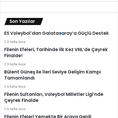
a
n
e
d
Son Yazılar
i
y
ES Voleybol’dan Galatasaray’a Güçlü Destek
o
r
3 hafta önce
u
Filenin Efeleri, Tarihinde İlk Kez VNL’de Çeyrek
m
Finalde!
3 hafta önce
Bülent Güneş ile İleri Seviye Gelişim Kampı
Tamamlandı
4 hafta önce
Filenin Sultanları, Voleybol Milletler Ligi’nde
Çeyrek Finalde
4 hafta önce
Filenin Efeleri Yemekte Bir Araya Geldi