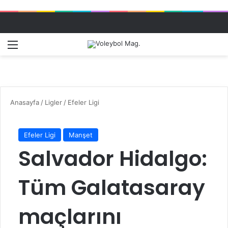
Menü
Dış gö
A
Anasayfa
/
Ligler
/
Efeler Ligi
Efeler Ligi
Manşet
Salvador Hidalgo:
Tüm Galatasaray
maçlarını