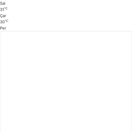
Sal
℃
31
Çar
℃
30
Per