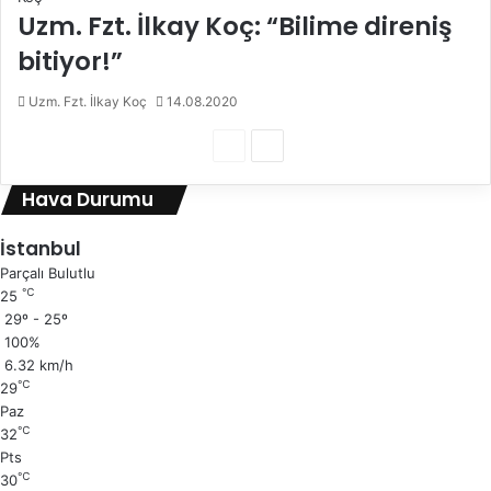
Uzm. Fzt. İlkay Koç: “Bilime direniş
bitiyor!”
Uzm. Fzt. İlkay Koç
14.08.2020
Ö
S
n
o
Hava Durumu
c
n
e
r
İstanbul
k
a
Parçalı Bulutlu
℃
25
i
k
29º - 25º
s
i
100%
a
s
6.32 km/h
℃
29
y
a
Paz
f
y
℃
32
a
f
Pts
℃
30
a