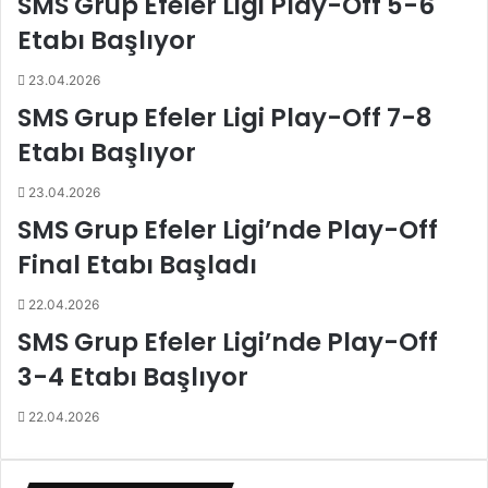
SMS Grup Efeler Ligi Play-Off 5-6
ü
f
k
t
Etabı Başlıyor
s
e
e
d
23.04.2026
k
o
SMS Grup Efeler Ligi Play-Off 7-8
o
ğ
l
u
Etabı Başlıyor
a
m
n
g
23.04.2026
G
ü
SMS Grup Efeler Ligi’nde Play-Off
a
n
l
ü
Final Etabı Başladı
a
!
t
22.04.2026
a
SMS Grup Efeler Ligi’nde Play-Off
s
3-4 Etabı Başlıyor
a
r
a
22.04.2026
y
g
a