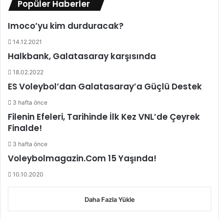
Popüler Haberler
l
i
Imoco’yu kim durduracak?
b
i
14.12.2021
y
Halkbank, Galatasaray karşısında
e
t
18.02.2022
i
ES Voleybol’dan Galatasaray’a Güçlü Destek
n
i
3 hafta önce
b
Filenin Efeleri, Tarihinde İlk Kez VNL’de Çeyrek
a
Finalde!
b
a
3 hafta önce
m
Voleybolmagazin.Com 15 Yaşında!
a
a
10.10.2020
r
m
Daha Fazla Yükle
a
ğ