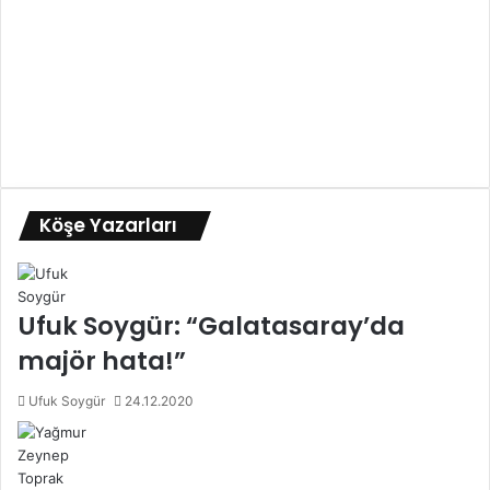
Köşe Yazarları
Ufuk Soygür: “Galatasaray’da
majör hata!”
Ufuk Soygür
24.12.2020