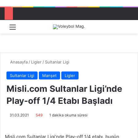
Menü
Dış görü
Aram
Anasayfa
/
Ligler
/
Sultanlar Ligi
Sultanlar Ligi
Manşet
Ligler
Misli.com Sultanlar Ligi’nde
Play-off 1/4 Etabı Başladı
31.03.2021
549
1 dakika okuma süresi
Misli.com Sultanlar Ligi’nde Play-off 1/4 etabı, bugün