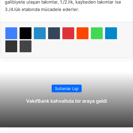
galibiyete ulaşan takımlar, 1./2.lik, kaybeden takımlar ise
3./4.lük etabında mücadele ederler.
Facebook
X
LinkedIn
Tumblr
Pinterest
Reddit
WhatsApp
Telegram
E-Posta ile paylaş
Yazdır
Sultanlar Ligi
VakıfBank kahvaltıda bir araya geldi