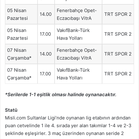
05 Nisan
Fenerbahçe Opet-
14.00
TRT SPOR 2
Pazartesi
Eczacıbaşı VitrA
05 Nisan
VakıfBank-Türk
17.00
TRT SPOR 2
Pazartesi
Hava Yolları
07 Nisan
Fenerbahçe Opet-
14.00
TRT SPOR 2
Çarşamba*
Eczacıbaşı VitrA
07 Nisan
VakıfBank-Türk
17.00
TRT SPOR 2
Çarşamba*
Hava Yolları
*Serilerde 1-1 eşitlik olması halinde oynanacaktır.
Statü
Misli.com Sultanlar Ligi’nde oynanan lig etabının ardından
puan cetvelinde 1 ile 4. sırada yer alan takımlar 1-4 ve 2-3
şeklinde eşleşirler. 3 maç üzerinden oynanan seride 2