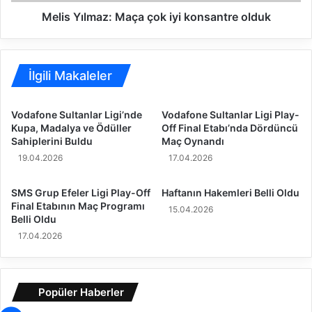
m
L
a
Melis Yılmaz: Maça çok iyi konsantre olduk
i
z
g
:
i
M
’
a
İlgili Makaleler
n
ç
d
a
Vodafone Sultanlar Ligi’nde
Vodafone Sultanlar Ligi Play-
e
ç
Kupa, Madalya ve Ödüller
Off Final Etabı’nda Dördüncü
E
o
Sahiplerini Buldu
Maç Oynandı
r
k
19.04.2026
17.04.2026
t
i
e
y
l
i
SMS Grup Efeler Ligi Play-Off
Haftanın Hakemleri Belli Oldu
e
k
Final Etabının Maç Programı
15.04.2026
m
Belli Oldu
o
e
n
17.04.2026
M
s
a
a
ç
n
Popüler Haberler
ı
t
O
r