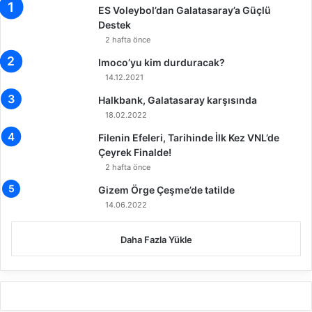
y
ES Voleybol’dan Galatasaray’a Güçlü
e
n
Destek
o
a
l
2 hafta önce
n
d
Imoco’yu kim durduracak?
d
u
14.12.2021
ı
k
Halkbank, Galatasaray karşısında
18.02.2022
Filenin Efeleri, Tarihinde İlk Kez VNL’de
Çeyrek Finalde!
2 hafta önce
Gizem Örge Çeşme’de tatilde
14.06.2022
Daha Fazla Yükle