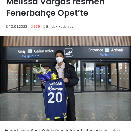
Melissa Vargas resmen
Fenerbahçe Opet’te
13.01.2022
579
Bir dakikadan az
Fenerbahçe Spor Kulübü’nün internet sitesinde yer alan