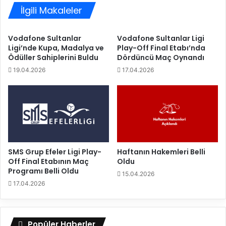
o
İlgili Makaleler
ı
v
,
a
A
Vodafone Sultanlar
Vodafone Sultanlar Ligi
'
X
Ligi’nde Kupa, Madalya ve
Play-Off Final Etabı’nda
y
A
Ödüller Sahiplerini Buldu
Dördüncü Maç Oynandı
a
S
19.04.2026
17.04.2026
k
i
a
g
y
o
b
r
e
t
t
a
t
K
i
u
SMS Grup Efeler Ligi Play-
Haftanın Hakemleri Belli
p
Off Final Etabının Maç
Oldu
a
Programı Belli Oldu
15.04.2026
V
17.04.2026
o
l
e
y
Popüler Haberler