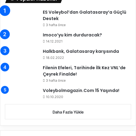
'
d
ES Voleybol’dan Galatasaray’a Güçlü
e
Destek
y
3 hafta önce
a
Imoco’yu kim durduracak?
r
ı
14.12.2021
f
Halkbank, Galatasaray karşısında
i
18.02.2022
n
a
Filenin Efeleri, Tarihinde İlk Kez VNL’de
l
Çeyrek Finalde!
e
3 hafta önce
u
Voleybolmagazin.Com 15 Yaşında!
ç
10.10.2020
t
u
Daha Fazla Yükle