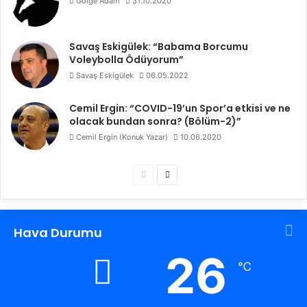
Gölge Adam
31.10.2020
Savaş Eskigülek: “Babama Borcumu
Voleybolla Ödüyorum”
Savaş Eskigülek
06.05.2022
Cemil Ergin: “COVID-19’un Spor’a etkisi ve ne
olacak bundan sonra? (Bölüm-2)”
Cemil Ergin (Konuk Yazar)
10.06.2020
Ö
S
n
o
c
n
Hava Durumu
e
r
k
a
26
℃
i
k
s
i