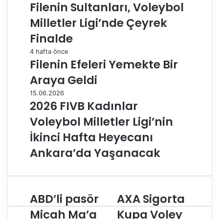
Filenin Sultanları, Voleybol
Milletler Ligi’nde Çeyrek
Finalde
4 hafta önce
Filenin Efeleri Yemekte Bir
Araya Geldi
15.06.2026
2026 FIVB Kadınlar
Voleybol Milletler Ligi’nin
İkinci Hafta Heyecanı
Ankara’da Yaşanacak
ABD’li pasör
AXA Sigorta
A
A
B
X
Micah Ma’a
Kupa Voley
D
A