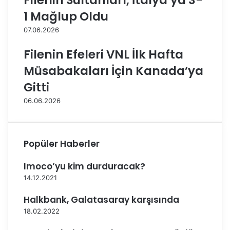
Filenin Sultanları, İtalya’ya 3-
b
l
1 Mağlup Oldu
a
e
n
r
07.06.2026
k
M
’
a
Filenin Efeleri VNL İlk Hafta
t
ç
Müsabakaları İçin Kanada’ya
a
v
e
Gitti
A
06.06.2026
n
t
r
e
Popüler Haberler
n
m
Imoco’yu kim durduracak?
a
n
14.12.2021
P
Halkbank, Galatasaray karşısında
r
o
18.02.2022
g