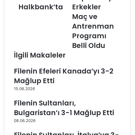
Halkbank’ta
Erkekler
’
S
l
i
Maç ve
i
g
p
o
Antrenman
a
r
Programı
s
t
ö
a
Belli Oldu
r
K
İlgili Makaleler
M
u
i
p
c
a
Filenin Efeleri Kanada’yı 3-2
a
V
Mağlup Etti
h
o
M
l
15.06.2026
a
e
’
y
Filenin Sultanları,
a
E
Bulgaristan’ı 3-1 Mağlup Etti
H
r
a
k
08.06.2026
l
e
k
k