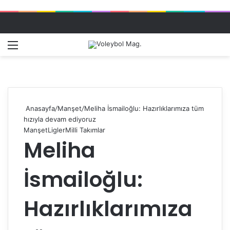
Menü
Dış gö
A
Anasayfa
/
Manşet
/
Meliha İsmailoğlu: Hazırlıklarımıza tüm
hızıyla devam ediyoruz
Manşet
Ligler
Milli Takımlar
Meliha
İsmailoğlu:
Hazırlıklarımıza