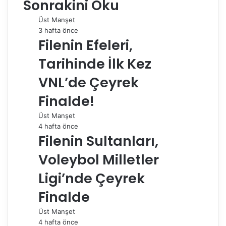
Sonrakini Oku
b
e
l
e
i
s
g
s
ı
o
d
r
r
t
A
r
t
r
Üst Manşet
o
I
e
p
a
a
3 hafta önce
k
n
s
p
m
i
Filenin Efeleri,
t
l
e
Tarihinde İlk Kez
p
a
VNL’de Çeyrek
y
Finalde!
l
a
Üst Manşet
ş
4 hafta önce
Filenin Sultanları,
Voleybol Milletler
Ligi’nde Çeyrek
Finalde
Üst Manşet
4 hafta önce