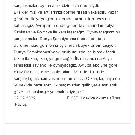
karşılaşmaları oynamamız bizim için önemliydi.
Eksiklerimizi ve artılarımızı görme fırsatı yakaladık. Pazar
günü de İtalya’ya giderek orada hazırlık turnuvasına
katılacağız. Avrupa’nın önde gelen takımlarından İtalya,
Sırbistan ve Polonya ile karşılaşacağız. Oynayacağımız bu
karşılaşmalar, Dünya Şampiyonası öncesinde son
durumumuzu görmemiz açısından büyük önem taşıyor.
Dünya Şampiyonası’ndaki grubumuzda ise birçok farklı
takım ile karşı karşıya geleceğiz. İlk maçımızı da Asya
temsilcisi Tayland ile oynayacağız. Avrupa ekolüne göre
biraz farklı sisteme sahip takım. Milletler Ligi’nde
karşılaştığımız için yakından tanıyoruz. O karşılaşmaya en
iyi şekilde hazırlanıp, ilk maçımızdan galibiyetle ayrılarak
güzel bir başlangıç yapmak istiyoruz.”
09.09.2022
637
1 dakika okuma süresi
Paylaş
F
X
L
T
P
R
W
T
E
Y
a
i
u
i
e
h
e
-
a
c
n
m
n
d
a
l
P
z
e
k
b
t
d
t
e
o
d