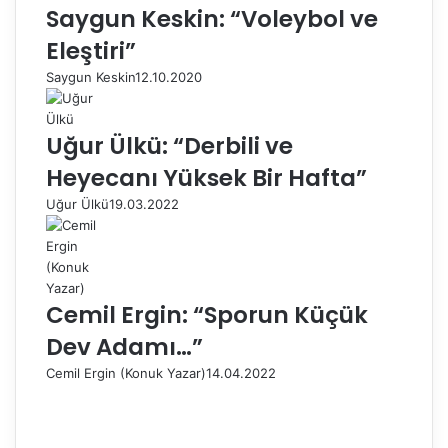
Saygun Keskin: “Voleybol ve
Eleştiri”
Saygun Keskin
12.10.2020
Uğur Ülkü: “Derbili ve
Heyecanı Yüksek Bir Hafta”
Uğur Ülkü
19.03.2022
Cemil Ergin: “Sporun Küçük
Dev Adamı…”
Cemil Ergin (Konuk Yazar)
14.04.2022
Ö
n
S
c
o