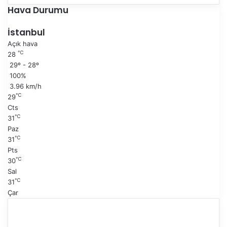
e
n
Hava Durumu
k
r
i
a
İstanbul
s
k
Açık hava
a
i
℃
28
y
s
29º - 28º
f
a
100%
a
y
3.96 km/h
f
℃
29
a
Cts
℃
31
Paz
℃
31
Pts
℃
30
Sal
℃
31
Çar