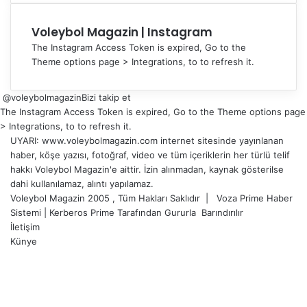
Voleybol Magazin | Instagram
The Instagram Access Token is expired, Go to the
Theme options page > Integrations, to to refresh it.
@voleybolmagazin
Bizi takip et
The Instagram Access Token is expired, Go to the Theme options page
> Integrations, to to refresh it.
UYARI: www.voleybolmagazin.com internet sitesinde yayınlanan
haber, köşe yazısı, fotoğraf, video ve tüm içeriklerin her türlü telif
hakkı Voleybol Magazin'e aittir. İzin alınmadan, kaynak gösterilse
dahi kullanılamaz, alıntı yapılamaz.
Voleybol Magazin 2005 , Tüm Hakları Saklıdır |
Voza Prime Haber
Sistemi
|
Kerberos Prime
Tarafından Gururla
Barındırılır
İletişim
Künye
X
YouTube
Instagram
Facebook
X
LinkedIn
WhatsApp
Telegram