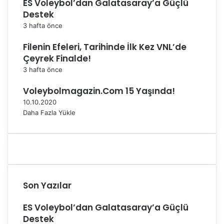
ES Voleybol’dan Galatasaray’a Güçlü
r
a
Destek
m
3 hafta önce
ı
B
Filenin Efeleri, Tarihinde İlk Kez VNL’de
e
Çeyrek Finalde!
l
3 hafta önce
l
i
Voleybolmagazin.Com 15 Yaşında!
O
10.10.2020
l
Daha Fazla Yükle
d
u
Son Yazılar
ES Voleybol’dan Galatasaray’a Güçlü
Destek