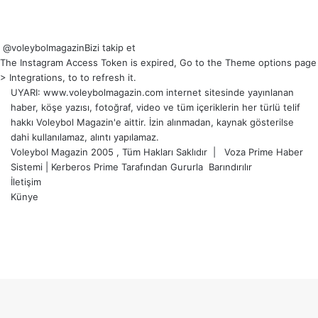
@voleybolmagazin
Bizi takip et
The Instagram Access Token is expired, Go to the Theme options page
> Integrations, to to refresh it.
UYARI: www.voleybolmagazin.com internet sitesinde yayınlanan
haber, köşe yazısı, fotoğraf, video ve tüm içeriklerin her türlü telif
hakkı Voleybol Magazin'e aittir. İzin alınmadan, kaynak gösterilse
dahi kullanılamaz, alıntı yapılamaz.
Voleybol Magazin 2005 , Tüm Hakları Saklıdır |
Voza Prime Haber
Sistemi
|
Kerberos Prime
Tarafından Gururla
Barındırılır
İletişim
Künye
X
YouTube
Instagram
Facebook
X
LinkedIn
WhatsApp
Telegram
Başa
dön
tuşu