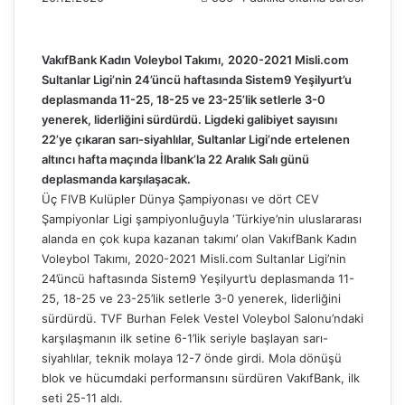
VakıfBank Kadın Voleybol Takımı,
2020-2021 Misli.com
Sultanlar Ligi’nin 24’üncü haftasında Sistem9 Yeşilyurt’u
deplasmanda 11-25, 18-25 ve 23-25’lik setlerle 3-0
yenerek, liderliğini sürdürdü. Ligdeki galibiyet sayısını
22’ye çıkaran sarı-siyahlılar, Sultanlar Ligi’nde ertelenen
altıncı hafta maçında İlbank’la 22 Aralık Salı günü
deplasmanda karşılaşacak.
Üç FIVB Kulüpler Dünya Şampiyonası ve dört CEV
Şampiyonlar Ligi şampiyonluğuyla ‘Türkiye’nin uluslararası
alanda en çok kupa kazanan takımı’ olan VakıfBank Kadın
Voleybol Takımı, 2020-2021 Misli.com Sultanlar Ligi’nin
24’üncü haftasında Sistem9 Yeşilyurt’u deplasmanda 11-
25, 18-25 ve 23-25’lik setlerle 3-0 yenerek, liderliğini
sürdürdü. TVF Burhan Felek Vestel Voleybol Salonu’ndaki
karşılaşmanın ilk setine 6-1’lik seriyle başlayan sarı-
siyahlılar, teknik molaya 12-7 önde girdi. Mola dönüşü
blok ve hücumdaki performansını sürdüren VakıfBank, ilk
seti 25-11 aldı.