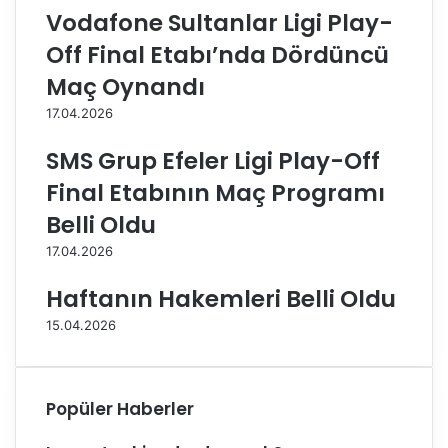
L
p
Vodafone Sultanlar Ligi Play-
i
o
g
r
Off Final Etabı’nda Dördüncü
i
,
Maç Oynandı
’
K
n
u
17.04.2026
d
z
e
e
SMS Grup Efeler Ligi Play-Off
2
y
Final Etabının Maç Programı
2
b
.
o
Belli Oldu
H
r
17.04.2026
a
u
f
'
Haftanın Hakemleri Belli Oldu
t
y
a
u
15.04.2026
S
3
o
-
n
1
a
y
Popüler Haberler
E
e
r
n