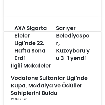
AXA Sigorta
Sarıyer
A
S
X
a
Efeler
Belediyespo
A
r
Ligi’nde 22.
r,
S
ı
i
y
Hafta Sona
Kuzeyboru'y
g
e
o
Erdi
r
u 3-1 yendi
r
B
İlgili Makaleler
t
e
a
l
E
e
Vodafone Sultanlar Ligi’nde
f
d
Kupa, Madalya ve Ödüller
e
i
l
y
Sahiplerini Buldu
e
e
19.04.2026
r
s