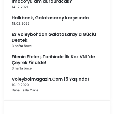
Imoco’yu kim durduracak?
d
d
14.12.2021
i
i
Halkbank, Galatasaray karşısında
18.02.2022
ES Voleybol’dan Galatasaray’a Güçlü
Destek
3 hafta önce
Filenin Efeleri, Tarihinde İlk Kez VNL’de
Çeyrek Finalde!
3 hafta önce
Voleybolmagazin.Com 15 Yaşında!
10.10.2020
Daha Fazla Yükle