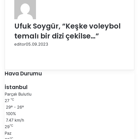
Ufuk Soygür, “Keşke voleybol
temalı bir dizi çekilse…”
editor
05.09.2023
Ö
n
S
c
o
e
n
Hava Durumu
k
r
i
a
İstanbul
s
k
Parçalı Bulutlu
a
i
℃
27
y
s
29º - 26º
f
a
100%
a
y
7.47 km/h
f
℃
29
a
Paz
℃