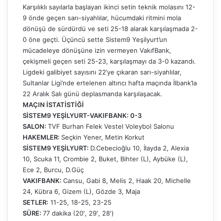
Karşılıklı sayılarla başlayan ikinci setin teknik molasını 12-
9 önde geçen sarı-siyahlılar, hücumdaki ritmini mola
dönüşü de sürdürdü ve seti 25-18 alarak karşılaşmada 2-
0 öne geçti. Üçüncü sette Sistem9 Yeşilyurt’un
mücadeleye dönüşüne izin vermeyen VakıfBank,
çekişmeli geçen seti 25-23, karşılaşmayı da 3-0 kazandı.
Ligdeki galibiyet sayısını 22’ye çıkaran sarı-siyahlılar,
Sultanlar Ligi’nde ertelenen altıncı hafta maçında İlbank’la
22 Aralık Salı günü deplasmanda karşılaşacak.
MAÇIN İSTATİSTİĞİ
SİSTEM9 YEŞİLYURT-VAKIFBANK: 0-3
SALON:
TVF Burhan Felek Vestel Voleybol Salonu
HAKEMLER:
Seçkin Yener, Metin Korkut
SİSTEM9 YEŞİLYURT:
D.Cebecioğlu 10, İlayda 2, Alexia
10, Scuka 11, Crombie 2, Buket, Bihter (L), Aybüke (L),
Ece 2, Burcu, D.Güç
VAKIFBANK:
Cansu, Gabi 8, Melis 2, Haak 20, Michelle
24, Kübra 6, Gizem (L), Gözde 3, Maja
SETLER:
11-25, 18-25, 23-25
SÜRE:
77 dakika (20′, 29′, 28′)