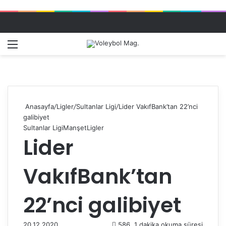
Menü
Dış gö
A
Anasayfa
/
Ligler
/
Sultanlar Ligi
/
Lider VakıfBank’tan 22’nci
galibiyet
Sultanlar Ligi
Manşet
Ligler
Lider
VakıfBank’tan
22’nci galibiyet
20.12.2020
586
1 dakika okuma süresi