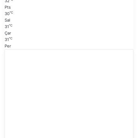
32
Pts
℃
30
Sal
℃
31
Çar
℃
31
Per