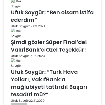
Ufuk Soygür: “Ben olsam istifa
ederdim”
Ufuk Soygür
12.03.2021
Şimdi gözler Süper Final’de!
VakıfBank’a Özel Teşekkür!
Ufuk Soygür
17.05.2023
Ufuk Soygür: “Türk Hava
Yolları, VakıfBank’a
mağlubiyeti tattırdı! Başarı
tesadüf mü?”
Ufuk Soygür
22.11.2020