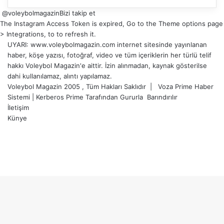
@voleybolmagazin
Bizi takip et
The Instagram Access Token is expired, Go to the Theme options page
> Integrations, to to refresh it.
UYARI: www.voleybolmagazin.com internet sitesinde yayınlanan
haber, köşe yazısı, fotoğraf, video ve tüm içeriklerin her türlü telif
hakkı Voleybol Magazin'e aittir. İzin alınmadan, kaynak gösterilse
dahi kullanılamaz, alıntı yapılamaz.
Voleybol Magazin 2005 , Tüm Hakları Saklıdır |
Voza Prime Haber
Sistemi
|
Kerberos Prime
Tarafından Gururla
Barındırılır
İletişim
Künye
X
YouTube
Instagram
Facebook
X
LinkedIn
WhatsApp
Telegram
Başa
dön
tuşu