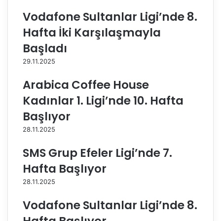
n
a
Vodafone Sultanlar Ligi’nde 8.
e
k
y
ı
Hafta İki Karşılaşmayla
e
m
Başladı
n
ı
i
m
29.11.2025
i
ı
s
z
Arabica Coffee House
i
A
Kadınlar 1. Ligi’nde 10. Hafta
m
v
s
r
Başlıyor
p
u
28.11.2025
o
p
n
a
SMS Grup Efeler Ligi’nde 7.
s
Ş
o
a
Hafta Başlıyor
r
m
28.11.2025
u
p
!
i
Vodafone Sultanlar Ligi’nde 8.
y
o