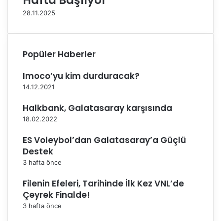
Hafta Başlıyor
n
28.11.2025
a
s
ı
’
Popüler Haberler
n
d
Imoco’yu kim durduracak?
a
S
14.12.2021
a
Halkbank, Galatasaray karşısında
h
n
18.02.2022
e
A
ES Voleybol’dan Galatasaray’a Güçlü
l
Destek
ı
3 hafta önce
y
o
Filenin Efeleri, Tarihinde İlk Kez VNL’de
r
Çeyrek Finalde!
3 hafta önce