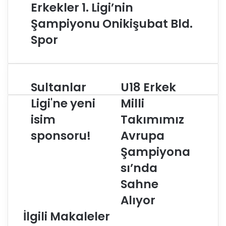
Erkekler 1. Ligi’nin
Şampiyonu Onikişubat Bld.
Spor
Sultanlar
U18 Erkek
S
U
u
1
Ligi'ne yeni
Milli
l
8
isim
Takımımız
t
E
a
r
sponsoru!
Avrupa
n
k
l
e
Şampiyona
a
k
sı’nda
r
M
L
i
Sahne
i
l
Alıyor
g
l
i
i
İlgili Makaleler
'
T