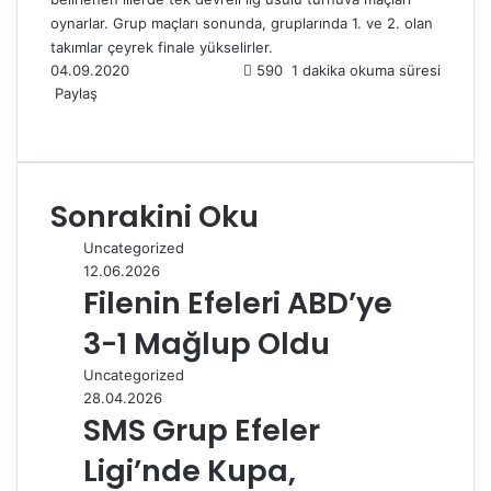
oynarlar. Grup maçları sonunda, gruplarında 1. ve 2. olan
takımlar çeyrek finale yükselirler.
04.09.2020
590
1 dakika okuma süresi
Paylaş
F
X
L
T
P
R
W
T
E
Y
a
i
u
i
e
h
e
-
a
c
n
m
n
d
a
l
P
z
e
k
b
t
d
t
e
o
d
Sonrakini Oku
b
e
l
e
i
s
g
s
ı
o
d
r
r
t
A
r
t
r
Uncategorized
o
I
e
p
a
a
12.06.2026
k
n
s
p
m
i
Filenin Efeleri ABD’ye
t
l
e
3-1 Mağlup Oldu
p
a
Uncategorized
y
28.04.2026
l
SMS Grup Efeler
a
Ligi’nde Kupa,
ş