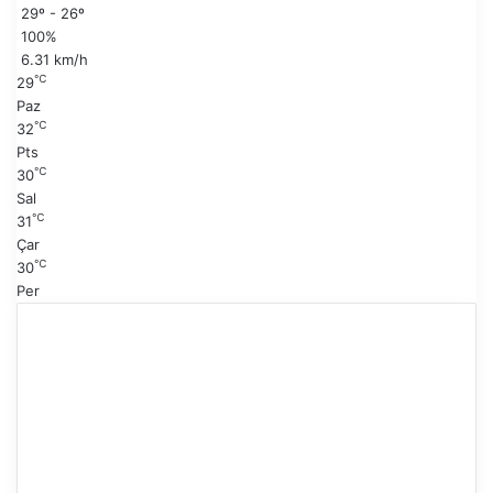
29º - 26º
f
a
100%
a
y
6.31 km/h
f
℃
29
a
Paz
℃
32
Pts
℃
30
Sal
℃
31
Çar
℃
30
Per