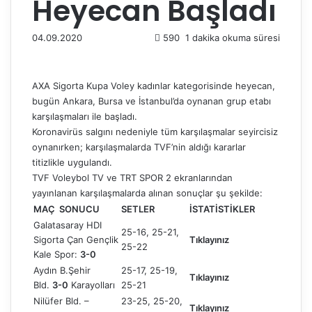
Heyecan Başladı
04.09.2020
590
1 dakika okuma süresi
AXA Sigorta Kupa Voley kadınlar kategorisinde heyecan,
bugün Ankara, Bursa ve İstanbul’da oynanan grup etabı
karşılaşmaları ile başladı.
Koronavirüs salgını nedeniyle tüm karşılaşmalar seyircisiz
oynanırken; karşılaşmalarda TVF’nin aldığı kararlar
titizlikle uygulandı.
TVF Voleybol TV ve TRT SPOR 2 ekranlarından
yayınlanan karşılaşmalarda alınan sonuçlar şu şekilde:
MAÇ SONUCU
SETLER
İSTATİSTİKLER
Galatasaray HDI
25-16, 25-21,
Sigorta Çan Gençlik
Tıklayınız
25-22
Kale Spor:
3-0
Aydın B.Şehir
25-17, 25-19,
Tıklayınız
Bld.
3-0
Karayolları
25-21
Nilüfer Bld. –
23-25, 25-20,
Tıklayınız