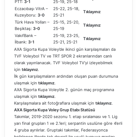
PTT:
3-1
25-19, 25-18
Eczacıbaşı VitrA –
25-22, 25-18,
Tıklayınız
Kuzeyboru:
3-0
25-21
Türk Hava Yolları –
25-15, 25-20,
Tıklayınız
Beşiktaş:
3-0
25-19
VakıfBank –
25-19, 23-25,
Tıklayınız
İlbank:
3-1
25-21, 25-21
AXA Sigorta Kupa Voley’de ikinci gün karşılaşmaları da
TVF Voleybol TV ve TRT SPOR 2 ekranlarından canlı
olarak yayınlanacak. TVF Voleybol TV’yi izleyebilmek
için
tıklayınız
.
İlk gün karşılaşmaların ardından oluşan puan durumuna
ulaşmak için
tıklayınız
.
AXA Sigorta Kupa Voley’de 2. günün maç programına
ulaşmak için
tıklayınız
.
Karşılaşmalara ait fotoğraflara ulaşmak için
tıklayınız
.
AXA Sigorta Kupa Voley Grup Etabı Statüsü
Takımlar, 2019-2020 sezonu 1. etap sıralaması ve 1. Lig
yarı final grupları 1 ve 2.’leri; serpantin usulüne göre 4’erli
4 gruba ayrılırlar. Gruptaki takımlar, Federasyonca
belirlenen illerde tek devreli lig usulü turnuva maçları