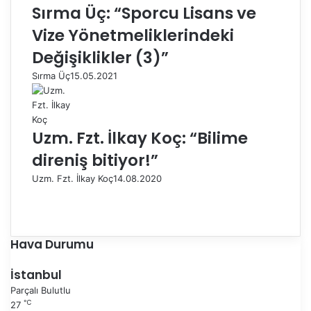
Sırma Üç: “Sporcu Lisans ve
Vize Yönetmeliklerindeki
Değişiklikler (3)”
Sırma Üç
15.05.2021
Uzm. Fzt. İlkay Koç: “Bilime
direniş bitiyor!”
Uzm. Fzt. İlkay Koç
14.08.2020
Ö
n
S
c
o
e
n
Hava Durumu
k
r
i
a
İstanbul
s
k
Parçalı Bulutlu
a
i
℃
27
y
s