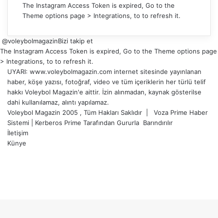
The Instagram Access Token is expired, Go to the
Theme options page > Integrations, to to refresh it.
@voleybolmagazin
Bizi takip et
The Instagram Access Token is expired, Go to the Theme options page
> Integrations, to to refresh it.
UYARI: www.voleybolmagazin.com internet sitesinde yayınlanan
haber, köşe yazısı, fotoğraf, video ve tüm içeriklerin her türlü telif
hakkı Voleybol Magazin'e aittir. İzin alınmadan, kaynak gösterilse
dahi kullanılamaz, alıntı yapılamaz.
Voleybol Magazin 2005 , Tüm Hakları Saklıdır |
Voza Prime Haber
Sistemi
|
Kerberos Prime
Tarafından Gururla
Barındırılır
İletişim
Künye
X
YouTube
Instagram
Facebook
X
LinkedIn
WhatsApp
Telegram
Başa
dön
tuşu