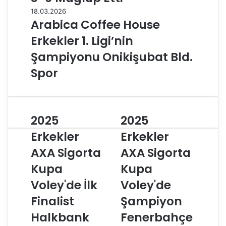
18.03.2026
Arabica Coffee House
Erkekler 1. Ligi’nin
Şampiyonu Onikişubat Bld.
Spor
2025
2025
2
2
0
0
Erkekler
Erkekler
2
2
AXA Sigorta
AXA Sigorta
5
5
E
E
Kupa
Kupa
r
r
k
Voley'de İlk
k
Voley'de
e
e
Finalist
Şampiyon
k
k
l
l
Halkbank
Fenerbahçe
e
e