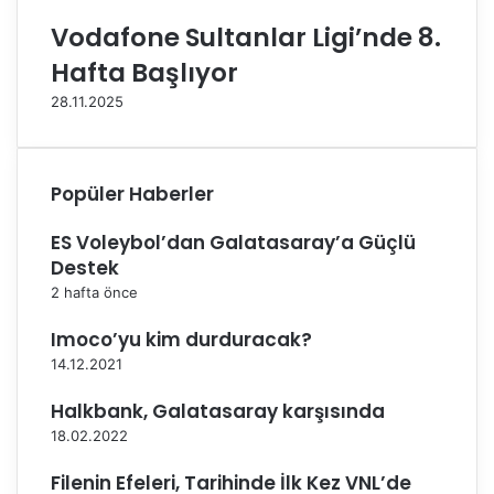
d
d
Vodafone Sultanlar Ligi’nde 8.
e
e
İ
Ş
Hafta Başlıyor
l
a
28.11.2025
k
m
F
p
i
i
n
y
Popüler Haberler
a
o
l
n
ES Voleybol’dan Galatasaray’a Güçlü
i
F
Destek
s
e
t
n
2 hafta önce
H
e
a
r
Imoco’yu kim durduracak?
l
b
14.12.2021
k
a
b
h
Halkbank, Galatasaray karşısında
a
ç
18.02.2022
n
e
k
M
Filenin Efeleri, Tarihinde İlk Kez VNL’de