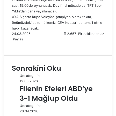
saat 15.00’de oynanacak. Dev final mücadelesi TRT Spor
Yıldız’dan canlı yayınlanacak.
AXA Sigorta Kupa Voley’de şampiyon olarak takım,
önümüzdeki sezon ülkemizi CEV Kupası’nda temsil etme
hakkı kazanacak.
24.03.2025
2.657
Bir dakikadan az
Paylaş
F
X
L
T
P
R
W
T
E
Y
a
i
u
i
e
h
e
-
a
c
n
m
n
d
a
l
P
z
e
k
b
t
d
t
e
o
d
Sonrakini Oku
b
e
l
e
i
s
g
s
ı
o
d
r
r
t
A
r
t
r
Uncategorized
o
I
e
p
a
a
12.06.2026
k
n
s
p
m
i
Filenin Efeleri ABD’ye
t
l
e
3-1 Mağlup Oldu
p
a
Uncategorized
y
28.04.2026
l