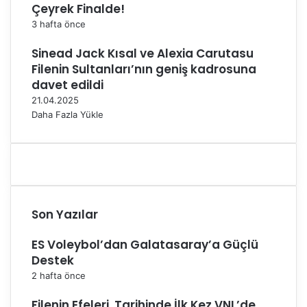
e
Çeyrek Finalde!
d
3 hafta önce
i
c
Sinead Jack Kısal ve Alexia Carutasu
a
Filenin Sultanları’nın geniş kadrosuna
n
davet edildi
a
21.04.2025
Daha Fazla Yükle
Son Yazılar
ES Voleybol’dan Galatasaray’a Güçlü
Destek
2 hafta önce
Filenin Efeleri, Tarihinde İlk Kez VNL’de