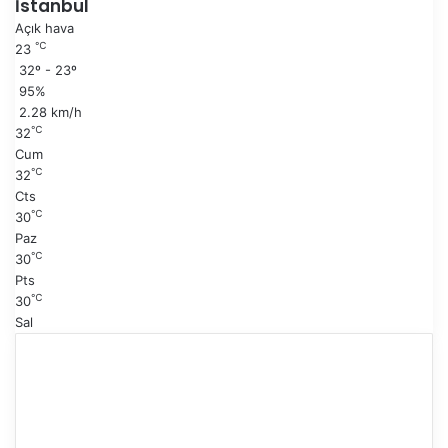
İstanbul
s
k
Açık hava
a
i
℃
23
y
s
32º - 23º
f
a
95%
a
y
2.28 km/h
f
℃
32
a
Cum
℃
32
Cts
℃
30
Paz
℃
30
Pts
℃
30
Sal