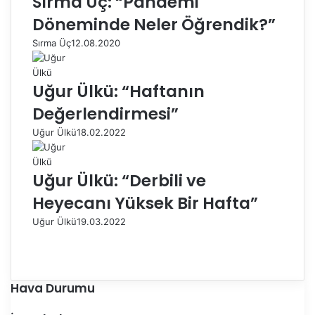
Sırma Üç: “Pandemi
Döneminde Neler Öğrendik?”
Sırma Üç
12.08.2020
Uğur Ülkü: “Haftanın
Değerlendirmesi”
Uğur Ülkü
18.02.2022
Uğur Ülkü: “Derbili ve
Heyecanı Yüksek Bir Hafta”
Uğur Ülkü
19.03.2022
Ö
n
S
c
o
e
n
Hava Durumu
k
r
i
a