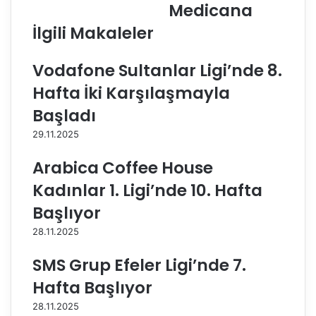
Medicana
r
r
A
A
İlgili Makaleler
X
X
A
A
Vodafone Sultanlar Ligi’nde 8.
S
S
i
i
Hafta İki Karşılaşmayla
g
g
Başladı
o
o
r
r
29.11.2025
t
t
a
a
Arabica Coffee House
K
K
Kadınlar 1. Ligi’nde 10. Hafta
u
u
p
p
Başlıyor
a
a
28.11.2025
V
V
o
o
SMS Grup Efeler Ligi’nde 7.
l
l
e
e
Hafta Başlıyor
y
y
28.11.2025
'
'