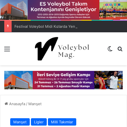
Festival Voleybol Midi Kızlarda Yenilgisiz Türkiye Şampiyonu ES Voleybol
Menü
Dış gö
A
Anasayfa
/
Manşet
Manşet
Ligler
Milli Takımlar