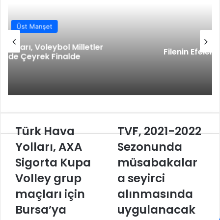
o
I
e
p
a
a
k
n
s
p
m
i
t
l
Üst Manşet
e
p
Filenin Efeleri Yemekte Bir Araya Geldi
a
y
l
a
ş
Türk Hava
TVF, 2021-2022
T
T
ü
V
Yolları, AXA
Sezonunda
r
F
Sigorta Kupa
müsabakalar
k
,
H
2
Volley grup
a seyirci
a
0
v
maçları için
2
alınmasında
a
1
Bursa’ya
uygulanacak
Y
-