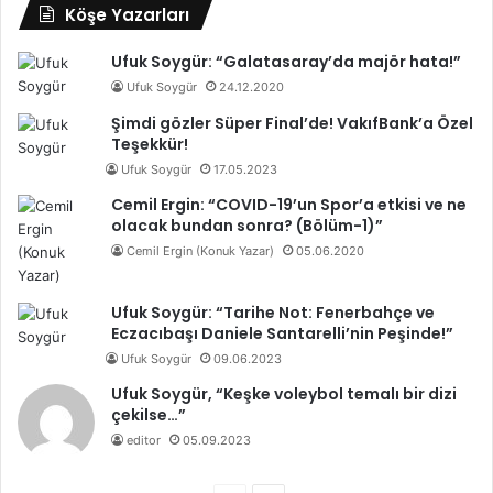
Köşe Yazarları
Ufuk Soygür: “Galatasaray’da majör hata!”
Ufuk Soygür
24.12.2020
Şimdi gözler Süper Final’de! VakıfBank’a Özel
Teşekkür!
Ufuk Soygür
17.05.2023
Cemil Ergin: “COVID-19’un Spor’a etkisi ve ne
olacak bundan sonra? (Bölüm-1)”
Cemil Ergin (Konuk Yazar)
05.06.2020
Ufuk Soygür: “Tarihe Not: Fenerbahçe ve
Eczacıbaşı Daniele Santarelli’nin Peşinde!”
Ufuk Soygür
09.06.2023
Ufuk Soygür, “Keşke voleybol temalı bir dizi
çekilse…”
editor
05.09.2023