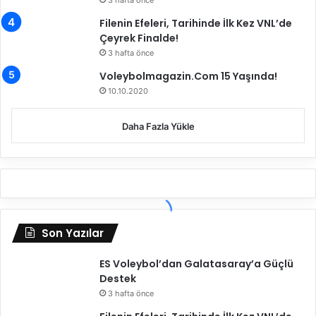
3 hafta önce
u
u
r
y
Filenin Efeleri, Tarihinde İlk Kez VNL’de
s
g
Çeyrek Finalde!
a
u
3 hafta önce
’
l
Voleybolmagazin.Com 15 Yaşında!
y
a
10.10.2020
a
n
h
a
a
c
Daha Fazla Yükle
r
a
e
k
k
k
e
u
t
r
e
a
t
l
Son Yazılar
t
l
i
a
ES Voleybol’dan Galatasaray’a Güçlü
r
Destek
ı
3 hafta önce
a