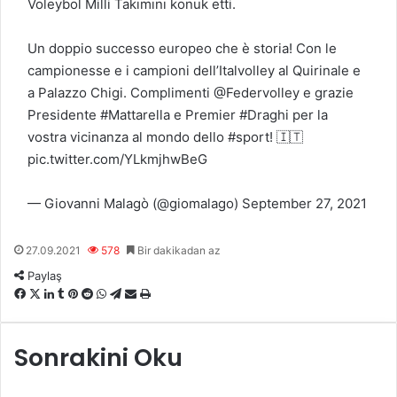
Voleybol Milli Takımını konuk etti.
Un doppio successo europeo che è storia! Con le
campionesse e i campioni dell’Italvolley al Quirinale e
a Palazzo Chigi. Complimenti
@Federvolley
e grazie
Presidente
#Mattarella
e Premier
#Draghi
per la
vostra vicinanza al mondo dello
#sport
! 🇮🇹
pic.twitter.com/YLkmjhwBeG
— Giovanni Malagò (@giomalago)
September 27, 2021
27.09.2021
578
Bir dakikadan az
Paylaş
F
X
L
T
P
R
W
T
E
Y
a
i
u
i
e
h
e
-
a
c
n
m
n
d
a
l
P
z
Sonrakini Oku
e
k
b
t
d
t
e
o
d
b
e
l
e
i
s
g
s
ı
o
d
r
r
t
A
r
t
r