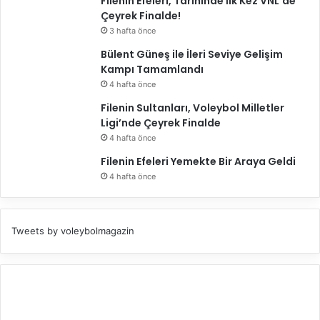
Filenin Efeleri, Tarihinde İlk Kez VNL’de
ç
Çeyrek Finalde!
ı
3 hafta önce
k
l
Bülent Güneş ile İleri Seviye Gelişim
a
Kampı Tamamlandı
d
4 hafta önce
ı
Filenin Sultanları, Voleybol Milletler
Ligi’nde Çeyrek Finalde
4 hafta önce
Filenin Efeleri Yemekte Bir Araya Geldi
4 hafta önce
Tweets by voleybolmagazin