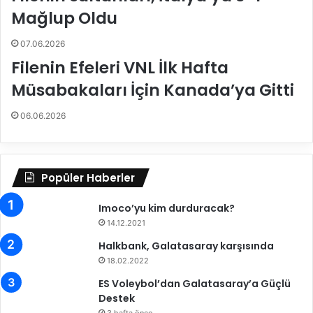
o
a
Mağlup Oldu
l
r
l
a
07.06.2026
e
s
Filenin Efeleri VNL İlk Hafta
y
e
Müsabakaları İçin Kanada’ya Gitti
g
y
r
i
u
r
06.06.2026
p
c
m
i
a
a
ç
l
Popüler Haberler
l
ı
a
n
Imoco’yu kim durduracak?
r
m
14.12.2021
ı
a
Halkbank, Galatasaray karşısında
i
s
ç
ı
18.02.2022
i
n
ES Voleybol’dan Galatasaray’a Güçlü
n
d
Destek
B
a