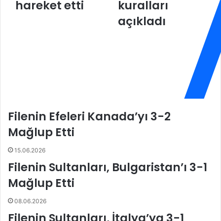
o
2
hareket etti
kuralları
l
0
açıkladı
l
2
a
2
r
S
ı
e
,
z
A
o
X
n
A
u
S
n
Filenin Efeleri Kanada’yı 3-2
i
d
g
a
Mağlup Etti
o
m
r
ü
15.06.2026
t
s
Filenin Sultanları, Bulgaristan’ı 3-1
a
a
K
b
Mağlup Etti
u
a
p
k
08.06.2026
a
a
Filenin Sultanları, İtalya’ya 3-1
V
l