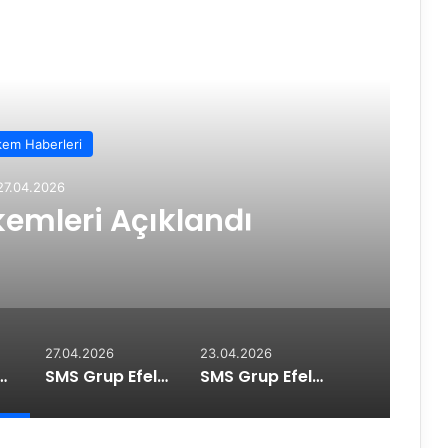
em Haberleri
27.04.2026
emleri Açıklandı
27.04.2026
23.04.2026
akemleri Açıklandı
SMS Grup Efeler Ligi Play-off Final Etabında İkinci Maç Oynandı
SMS Grup Efeler Ligi’nde Play-Off 3-4 Etabı Başladı