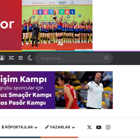
Kayıt Ol
Rastgele Makale
Kenar Bölmesi
Dış görünümü değiştir
Arama
yap
...
X
YouTube
Instagram
RÖPORTAJLAR
YAZARLAR