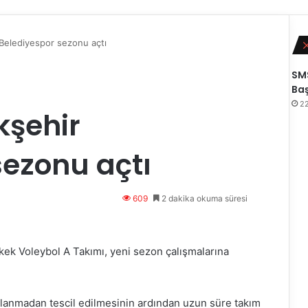
 Belediyespor sezonu açtı
SMS
Baş
2
kşehir
sezonu açtı
609
2 dakika okuma süresi
kek Voleybol A Takımı, yeni sezon çalışmalarına
anmadan tescil edilmesinin ardından uzun süre takım