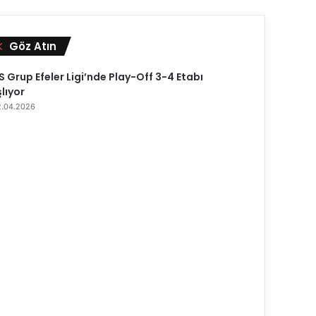
Göz Atın
K
a
p
 Grup Efeler Ligi’nde Play-Off 3-4 Etabı
a
lıyor
l
2.04.2026
ı