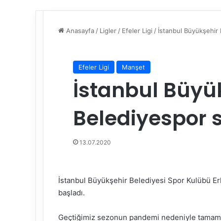
Anasayfa
/
Ligler
/
Efeler Ligi
/
İstanbul Büyükşehir
Efeler Ligi
Manşet
İstanbul Büyü
Belediyespor 
13.07.2020
İstanbul Büyükşehir Belediyesi Spor Kulübü Er
başladı.
Geçtiğimiz sezonun pandemi nedeniyle tamaml