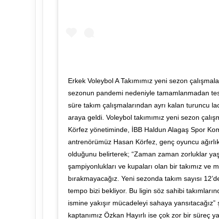
Erkek Voleybol A Takımımız yeni sezon çalışmala
sezonun pandemi nedeniyle tamamlanmadan tesc
süre takım çalışmalarından ayrı kalan turuncu laciv
araya geldi. Voleybol takımımız yeni sezon çalı
Körfez yönetiminde, İBB Haldun Alagaş Spor Kom
antrenörümüz Hasan Körfez, genç oyuncu ağırlıkl
olduğunu belirterek; “Zaman zaman zorluklar y
şampiyonlukları ve kupaları olan bir takımız ve 
bırakmayacağız. Yeni sezonda takım sayısı 12’de
tempo bizi bekliyor. Bu ligin söz sahibi takımları
ismine yakışır mücadeleyi sahaya yansıtacağız” 
kaptanımız Özkan Hayırlı ise çok zor bir süreç y