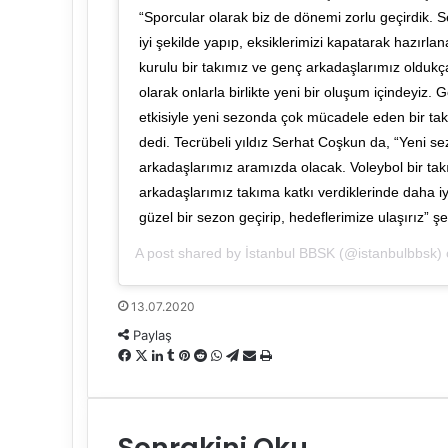
“Sporcular olarak biz de dönemi zorlu geçirdik. 
iyi şekilde yapıp, eksiklerimizi kapatarak hazırla
kurulu bir takımız ve genç arkadaşlarımız oldukça
olarak onlarla birlikte yeni bir oluşum içindeyiz.
etkisiyle yeni sezonda çok mücadele eden bir t
dedi. Tecrübeli yıldız Serhat Coşkun da, “Yeni 
arkadaşlarımız aramızda olacak. Voleybol bir ta
arkadaşlarımız takıma katkı verdiklerinde daha i
güzel bir sezon geçirip, hedeflerimize ulaşırız” ş
A post shared by
İstanbul BBSK
(@istanbulbbsk)
13.07.2020
Paylaş
F
X
L
T
P
R
W
T
E
Y
a
i
u
i
e
h
e
-
a
c
n
m
n
d
a
l
P
z
e
k
b
t
d
t
e
o
d
Sonrakini Oku
b
e
l
e
i
s
g
s
ı