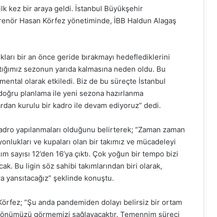
ilk kez bir araya geldi. İstanbul Büyükşehir
trenör Hasan Körfez yönetiminde, İBB Haldun Alagaş
arı bir an önce geride bırakmayı hedeflediklerini
tığımız sezonun yarıda kalmasına neden oldu. Bu
ntal olarak etkiledi. Biz de bu süreçte İstanbul
doğru planlama ile yeni sezona hazırlanma
rdan kurulu bir kadro ile devam ediyoruz” dedi.
 kadro yapılanmaları olduğunu belirterek; “Zaman zaman
nlukları ve kupaları olan bir takımız ve mücadeleyi
m sayısı 12’den 16’ya çıktı. Çok yoğun bir tempo bizi
ak. Bu ligin söz sahibi takımlarından biri olarak,
a yansıtacağız” şeklinde konuştu.
Körfez; “Şu anda pandemiden dolayı belirsiz bir ortam
 de önümüzü görmemizi sağlayacaktır. Temennim süreci