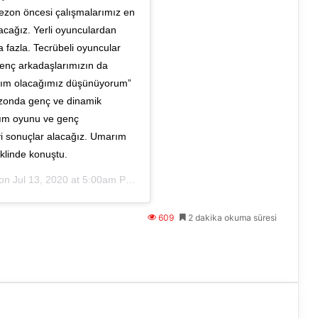
Sezon öncesi çalışmalarımız en
nacağız. Yerli oyunculardan
 fazla. Tecrübeli oyuncular
 Genç arkadaşlarımızın da
akım olacağımız düşünüyorum”
sezonda genç ve dinamik
kım oyunu ve genç
yi sonuçlar alacağız. Umarım
eklinde konuştu.
 on
Jul 13, 2020 at 5:00am PDT
609
2 dakika okuma süresi