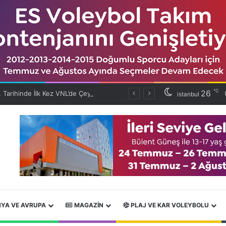
℃
26
Filenin Efeleri, Tarihinde İlk Kez VNL’de Çeyrek Finalde!
istanbul
YA VE AVRUPA
MAGAZIN
PLAJ VE KAR VOLEYBOLU