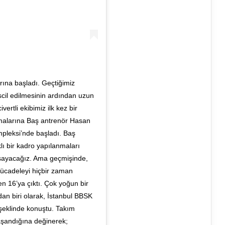
rına başladı. Geçtiğimiz
il edilmesinin ardından uzun
ertli ekibimiz ilk kez bir
şmalarına Baş antrenör Hasan
pleksi’nde başladı. Baş
ı bir kadro yapılanmaları
aşayacağız. Ama geçmişinde,
mücadeleyi hiçbir zaman
n 16’ya çıktı. Çok yoğun bir
ndan biri olarak, İstanbul BBSK
şeklinde konuştu. Takım
aşandığına değinerek;