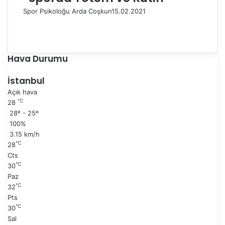
Spor Psikoloğu Arda Coşkun
15.02.2021
Ö
n
S
c
o
e
n
Hava Durumu
k
r
i
a
İstanbul
s
k
Açık hava
a
i
℃
28
y
s
28º - 25º
f
a
100%
a
y
3.15 km/h
f
℃
28
a
Cts
℃
30
Paz
℃
32
Pts
℃
30
Sal