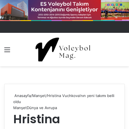
Menü
Dış gö
A
Anasayfa
/
Manşet
/
Hristina Vuchkova’nın yeni takımı belli
oldu
Manşet
Dünya ve Avrupa
Hristina