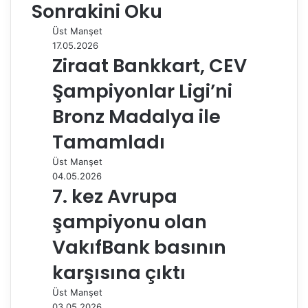
Sonrakini Oku
b
e
l
e
i
s
g
s
ı
o
d
r
r
t
A
r
t
r
Üst Manşet
o
I
e
p
a
a
17.05.2026
k
n
s
p
m
i
Ziraat Bankkart, CEV
t
l
e
Şampiyonlar Ligi’ni
p
a
Bronz Madalya ile
y
Tamamladı
l
a
Üst Manşet
ş
04.05.2026
7. kez Avrupa
şampiyonu olan
VakıfBank basının
karşısına çıktı
Üst Manşet
03.05.2026