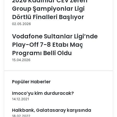
2026 Kadınlar CEV Zeren
m
ı
Group Şampiyonlar Ligi
ı
n
b
'
Dörtlü Finalleri Başlıyor
e
d
02.05.2026
l
a
l
n
Vodafone Sultanlar Ligi’nde
i
B
o
e
Play-Off 7-8 Etabı Maç
l
l
Programı Belli Oldu
d
ç
u
i
15.04.2026
k
a
m
a
Popüler Haberler
ç
ı
Imoco’yu kim durduracak?
ö
14.12.2021
n
c
Halkbank, Galatasaray karşısında
e
18.02.2022