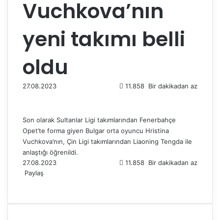
Vuchkova’nın
yeni takımı belli
oldu
27.08.2023
11.858
Bir dakikadan az
Son olarak Sultanlar Ligi takımlarından Fenerbahçe
Opet’te forma giyen Bulgar orta oyuncu Hristina
Vuchkova’nın, Çin Ligi takımlarından Liaoning Tengda ile
anlaştığı öğrenildi.
27.08.2023
11.858
Bir dakikadan az
Paylaş
F
X
L
T
P
R
W
T
E
Y
a
i
u
i
e
h
e
-
a
c
n
m
n
d
a
l
P
z
e
k
b
t
d
t
e
o
d