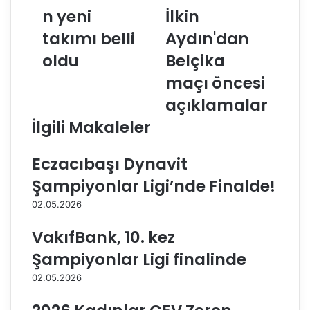
n yeni
İlkin
a
t
L
a
takımı belli
Aydın'dan
a
n
z
oldu
E
Belçika
a
d
maçı öncesi
r
a
e
E
açıklamalar
v
r
İlgili Makaleler
a
d
'
e
n
m
Eczacıbaşı Dynavit
ı
v
Şampiyonlar Ligi’nde Finalde!
n
e
y
İ
02.05.2026
e
l
n
k
VakıfBank, 10. kez
i
i
Şampiyonlar Ligi finalinde
t
n
a
A
02.05.2026
k
y
ı
d