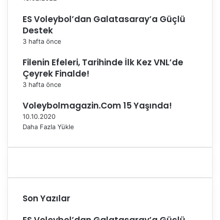
s
i
ES Voleybol’dan Galatasaray’a Güçlü
a
Destek
ç
3 hafta önce
ı
k
Filenin Efeleri, Tarihinde İlk Kez VNL’de
l
Çeyrek Finalde!
a
m
3 hafta önce
a
Voleybolmagazin.Com 15 Yaşında!
l
a
10.10.2020
r
Daha Fazla Yükle
Son Yazılar
ES Voleybol’dan Galatasaray’a Güçlü