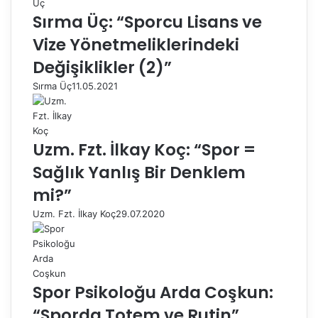
Sırma Üç: “Sporcu Lisans ve
Vize Yönetmeliklerindeki
Değişiklikler (2)”
Sırma Üç
11.05.2021
Uzm. Fzt. İlkay Koç: “Spor =
Sağlık Yanlış Bir Denklem
mi?”
Uzm. Fzt. İlkay Koç
29.07.2020
Spor Psikoloğu Arda Coşkun:
“Sporda Totem ve Rutin”