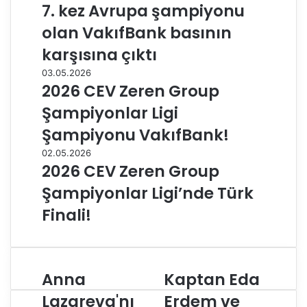
7. kez Avrupa şampiyonu
olan VakıfBank basının
karşısına çıktı
03.05.2026
2026 CEV Zeren Group
Şampiyonlar Ligi
Şampiyonu VakıfBank!
02.05.2026
2026 CEV Zeren Group
Şampiyonlar Ligi’nde Türk
Finali!
Anna
Kaptan Eda
A
K
n
a
Lazareva'nı
Erdem ve
n
p