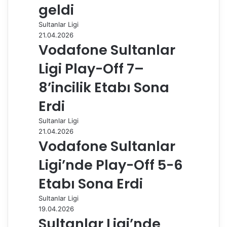
a
geldi
y
Sultanlar Ligi
l
21.04.2026
a
Vodafone Sultanlar
ş
Ligi Play-Off 7–
8’incilik Etabı Sona
Erdi
Sultanlar Ligi
21.04.2026
Vodafone Sultanlar
Ligi’nde Play-Off 5-6
Etabı Sona Erdi
Sultanlar Ligi
19.04.2026
Sultanlar Ligi’nde