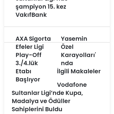
şampiyon 15. kez
VakıfBank
AXA Sigorta
Yasemin
A
Y
X
a
Efeler Ligi
Özel
A
s
Play-Off
Karayolları'
S
e
i
m
3./4.lük
nda
g
i
o
Etabı
İlgili Makaleler
n
r
Ö
Başlıyor
t
z
Vodafone
a
e
E
l
Sultanlar Ligi’nde Kupa,
f
K
Madalya ve Ödüller
e
a
l
r
Sahiplerini Buldu
e
a