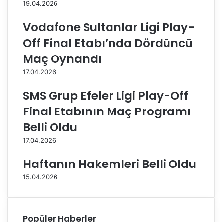
19.04.2026
r
y
L
o
Vodafone Sultanlar Ligi Play-
i
l
g
l
Off Final Etabı’nda Dördüncü
i
a
Maç Oynandı
P
r
l
ı
17.04.2026
a
'
y
n
SMS Grup Efeler Ligi Play-Off
-
d
Final Etabının Maç Programı
O
a
f
Belli Oldu
f
17.04.2026
3
.
Haftanın Hakemleri Belli Oldu
/
4
15.04.2026
.
l
ü
k
Popüler Haberler