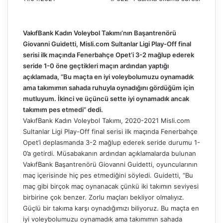
VakıfBank Kadın Voleybol Takımı’nın Başantrenörü
Giovanni Guidetti, Misli.com Sultanlar Ligi Play-Off final
serisi ilk maçında Fenerbahçe Opet’i 3-2 mağlup ederek
seride 1-0 öne geçtikleri maçın ardından yaptığı
açıklamada, “Bu maçta en iyi voleybolumuzu oynamadık
ama takımımın sahada ruhuyla oynadığını gördüğüm için
mutluyum. İkinci ve üçüncü sette iyi oynamadık ancak
takımım pes etmedi” dedi.
VakıfBank Kadın Voleybol Takımı, 2020-2021 Misli.com
Sultanlar Ligi Play-Off final serisi ilk maçında Fenerbahçe
Opet’i deplasmanda 3-2 mağlup ederek seride durumu 1-
0’a getirdi. Müsabakanın ardından açıklamalarda bulunan
VakıfBank Başantrenörü Giovanni Guidetti, oyuncularının
maç içerisinde hiç pes etmediğini söyledi. Guidetti, “Bu
maç gibi birçok maç oynanacak çünkü iki takımın seviyesi
birbirine çok benzer. Zorlu maçları bekliyor olmalıyız.
Güçlü bir takıma karşı oynadığımızı biliyoruz. Bu maçta en
iyi voleybolumuzu oynamadık ama takımımın sahada