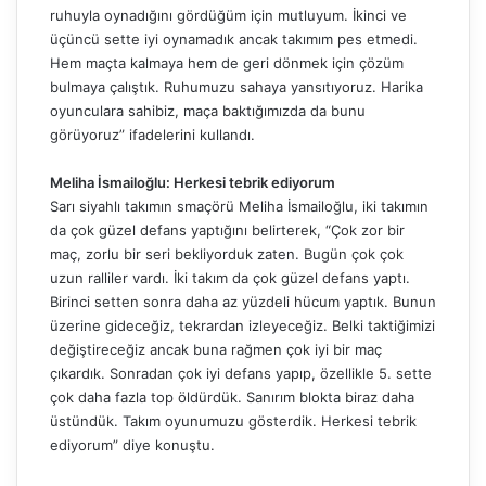
ruhuyla oynadığını gördüğüm için mutluyum. İkinci ve
üçüncü sette iyi oynamadık ancak takımım pes etmedi.
Hem maçta kalmaya hem de geri dönmek için çözüm
bulmaya çalıştık. Ruhumuzu sahaya yansıtıyoruz. Harika
oyunculara sahibiz, maça baktığımızda da bunu
görüyoruz” ifadelerini kullandı.
Meliha İsmailoğlu: Herkesi tebrik ediyorum
Sarı siyahlı takımın smaçörü Meliha İsmailoğlu, iki takımın
da çok güzel defans yaptığını belirterek, “Çok zor bir
maç, zorlu bir seri bekliyorduk zaten. Bugün çok çok
uzun ralliler vardı. İki takım da çok güzel defans yaptı.
Birinci setten sonra daha az yüzdeli hücum yaptık. Bunun
üzerine gideceğiz, tekrardan izleyeceğiz. Belki taktiğimizi
değiştireceğiz ancak buna rağmen çok iyi bir maç
çıkardık. Sonradan çok iyi defans yapıp, özellikle 5. sette
çok daha fazla top öldürdük. Sanırım blokta biraz daha
üstündük. Takım oyunumuzu gösterdik. Herkesi tebrik
ediyorum” diye konuştu.