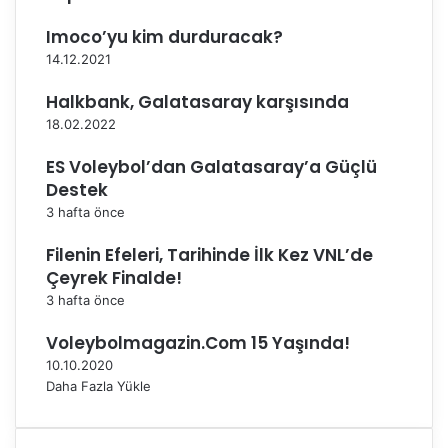
E
t
Imoco’yu kim durduracak?
a
14.12.2021
b
ı
Halkbank, Galatasaray karşısında
B
18.02.2022
a
ş
ES Voleybol’dan Galatasaray’a Güçlü
l
Destek
ı
3 hafta önce
y
o
Filenin Efeleri, Tarihinde İlk Kez VNL’de
r
Çeyrek Finalde!
3 hafta önce
Voleybolmagazin.Com 15 Yaşında!
10.10.2020
Daha Fazla Yükle