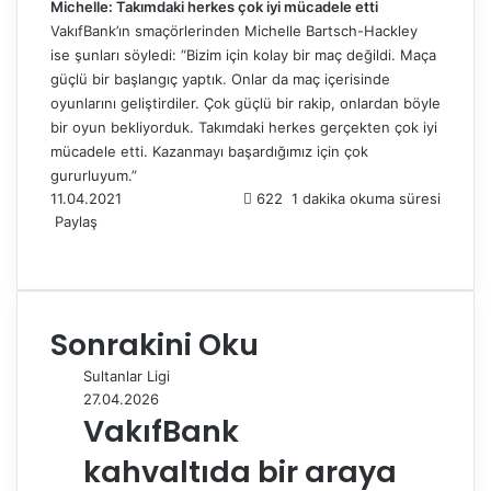
Michelle: Takımdaki herkes çok iyi mücadele etti
VakıfBank’ın smaçörlerinden Michelle Bartsch-Hackley
ise şunları söyledi: “Bizim için kolay bir maç değildi. Maça
güçlü bir başlangıç yaptık. Onlar da maç içerisinde
oyunlarını geliştirdiler. Çok güçlü bir rakip, onlardan böyle
bir oyun bekliyorduk. Takımdaki herkes gerçekten çok iyi
mücadele etti. Kazanmayı başardığımız için çok
gururluyum.”
11.04.2021
622
1 dakika okuma süresi
Paylaş
F
X
L
T
P
R
W
T
E
Y
a
i
u
i
e
h
e
-
a
c
n
m
n
d
a
l
P
z
e
k
b
t
d
t
e
o
d
Sonrakini Oku
b
e
l
e
i
s
g
s
ı
o
d
r
r
t
A
r
t
r
Sultanlar Ligi
o
I
e
p
a
a
27.04.2026
k
n
s
p
m
i
VakıfBank
t
l
e
kahvaltıda bir araya
p