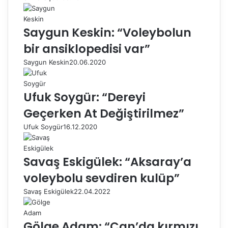
Saygun Keskin: “Voleybolun
bir ansiklopedisi var”
Saygun Keskin
20.06.2020
Ufuk Soygür: “Dereyi
Geçerken At Değiştirilmez”
Ufuk Soygür
16.12.2020
Savaş Eskigülek: “Aksaray’a
voleybolu sevdiren kulüp”
Savaş Eskigülek
22.04.2022
Gölge Adam: “Çan’da kırmızı