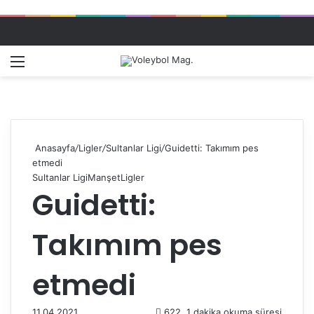
Menü
Dış gö
A
Anasayfa
/
Ligler
/
Sultanlar Ligi
/
Guidetti: Takımım pes
etmedi
Sultanlar Ligi
Manşet
Ligler
Guidetti:
Takımım pes
etmedi
11.04.2021
622
1 dakika okuma süresi