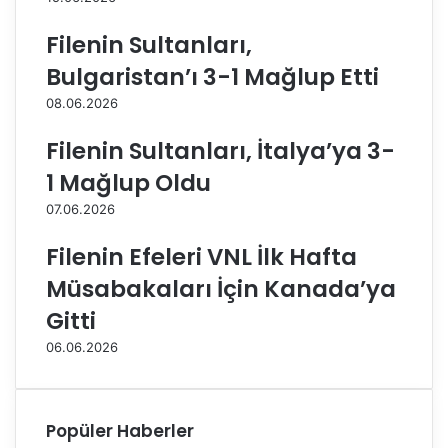
a
ı
n
z
Filenin Sultanları,
İ
,
Bulgaristan’ı 3-1 Mağlup Etti
l
A
k
v
08.06.2026
i
r
n
u
Filenin Sultanları, İtalya’ya 3-
A
p
1 Mağlup Oldu
y
a
d
Ş
07.06.2026
ı
a
n
m
Filenin Efeleri VNL İlk Hafta
,
p
Müsabakaları İçin Kanada’ya
İ
i
t
y
Gitti
a
o
06.06.2026
l
n
y
a
a
s
m
ı
Popüler Haberler
a
’