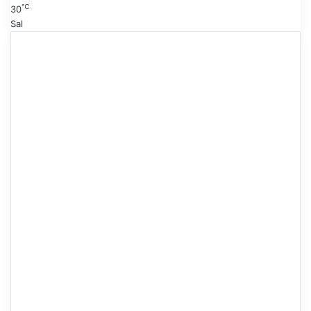
℃
30
Sal