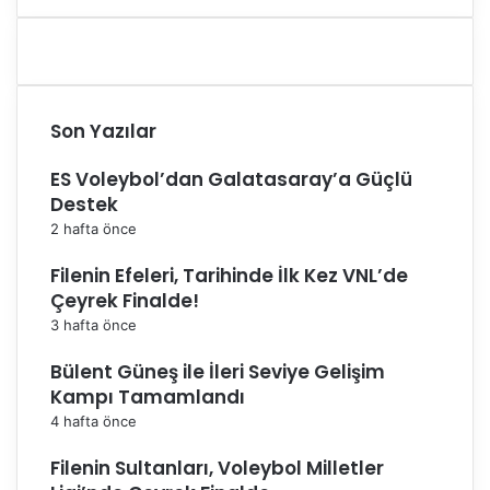
r
c
d
a
a
k
b
u
Son Yazılar
l
u
ES Voleybol’dan Galatasaray’a Güçlü
n
Destek
d
u
2 hafta önce
Filenin Efeleri, Tarihinde İlk Kez VNL’de
Çeyrek Finalde!
3 hafta önce
Bülent Güneş ile İleri Seviye Gelişim
Kampı Tamamlandı
4 hafta önce
Filenin Sultanları, Voleybol Milletler