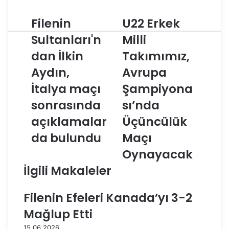
Filenin
U22 Erkek
F
U
i
2
Sultanları'n
Milli
l
2
dan İlkin
Takımımız,
e
E
n
r
Aydın,
Avrupa
i
k
n
İtalya maçı
e
Şampiyona
S
k
sonrasında
sı’nda
u
M
l
i
açıklamalar
Üçüncülük
t
l
da bulundu
Maçı
a
l
n
i
Oynayacak
l
T
İlgili Makaleler
a
a
r
k
ı
ı
Filenin Efeleri Kanada’yı 3-2
'
m
Mağlup Etti
n
ı
d
m
15.06.2026