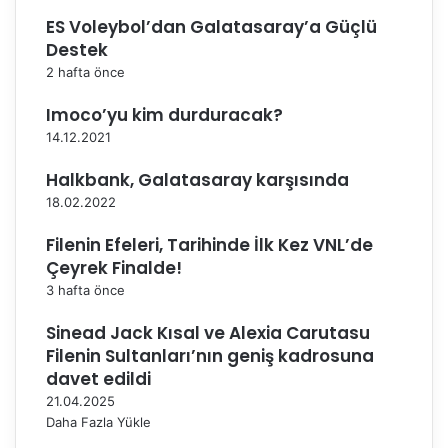
ç
n
ES Voleybol’dan Galatasaray’a Güçlü
ı
d
Destek
s
a
o
Ü
2 hafta önce
n
ç
r
ü
Imoco’yu kim durduracak?
a
n
14.12.2021
s
c
ı
ü
Halkbank, Galatasaray karşısında
n
l
18.02.2022
d
ü
a
k
Filenin Efeleri, Tarihinde İlk Kez VNL’de
a
M
Çeyrek Finalde!
ç
a
3 hafta önce
ı
ç
k
ı
Sinead Jack Kısal ve Alexia Carutasu
l
O
Filenin Sultanları’nın geniş kadrosuna
a
y
davet edildi
m
n
21.04.2025
a
a
Daha Fazla Yükle
l
y
a
a