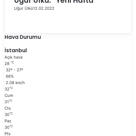
Uğur Ülkü: “Yeni Hafta”
Uğur Ülkü
12.02.2022
Ö
n
S
c
o
e
n
Hava Durumu
k
r
i
a
İstanbul
s
k
Açık hava
a
i
℃
28
y
s
32º - 27º
f
a
66%
a
y
2.08 km/h
f
℃
32
a
Cum
℃
31
Cts
℃
30
Paz
℃
30
Pts