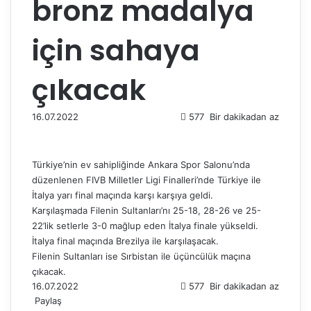
bronz madalya
için sahaya
çıkacak
16.07.2022
577
Bir dakikadan az
Türkiye’nin ev sahipliğinde Ankara Spor Salonu’nda
düzenlenen FIVB Milletler Ligi Finalleri’nde Türkiye ile
İtalya yarı final maçında karşı karşıya geldi.
Karşılaşmada Filenin Sultanları’nı 25-18, 28-26 ve 25-
22’lik setlerle 3-0 mağlup eden İtalya finale yükseldi.
İtalya final maçında Brezilya ile karşılaşacak.
Filenin Sultanları ise Sırbistan ile üçüncülük maçına
çıkacak.
16.07.2022
577
Bir dakikadan az
Paylaş