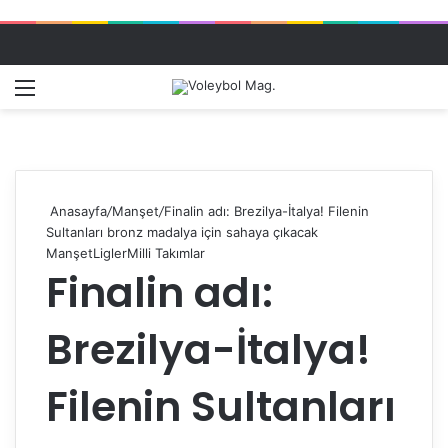
Menü
Dış gö
A
Anasayfa
/
Manşet
/
Finalin adı: Brezilya-İtalya! Filenin
Sultanları bronz madalya için sahaya çıkacak
Manşet
Ligler
Milli Takımlar
Finalin adı:
Brezilya-İtalya!
Filenin Sultanları