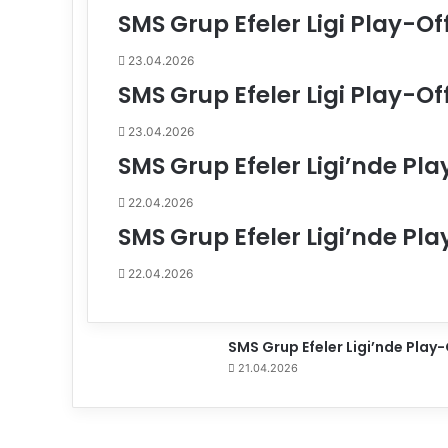
r
SMS Grup Efeler Ligi Play-Of
d
u
23.04.2026
!
İ
SMS Grup Efeler Ligi Play-Of
k
i
23.04.2026
T
SMS Grup Efeler Ligi’nde Pla
ü
r
22.04.2026
k
SMS Grup Efeler Ligi’nde Pla
a
n
22.04.2026
t
r
e
n
SMS Grup Efeler Ligi’nde Play-O
ö
21.04.2026
r
ü
n
v