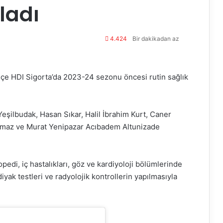
ladı
4.424
Bir dakikadan az
hçe HDI Sigorta’da 2023-24 sezonu öncesi rutin sağlık
şilbudak, Hasan Sıkar, Halil İbrahim Kurt, Caner
ılmaz ve Murat Yenipazar Acıbadem Altunizade
opedi, iç hastalıkları, göz ve kardiyoloji bölümlerinde
iyak testleri ve radyolojik kontrollerin yapılmasıyla