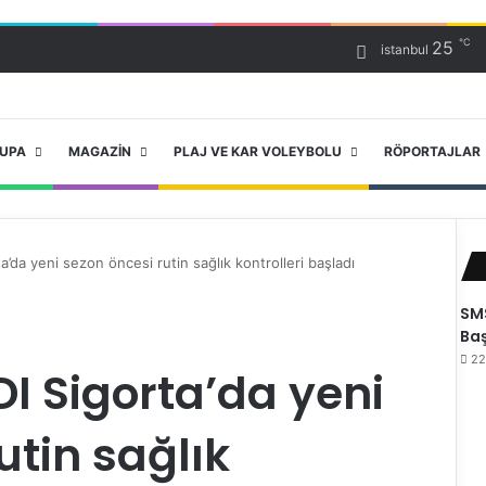
℃
25
istanbul
RUPA
MAGAZIN
PLAJ VE KAR VOLEYBOLU
RÖPORTAJLAR
’da yeni sezon öncesi rutin sağlık kontrolleri başladı
SMS
Baş
22
I Sigorta’da yeni
utin sağlık