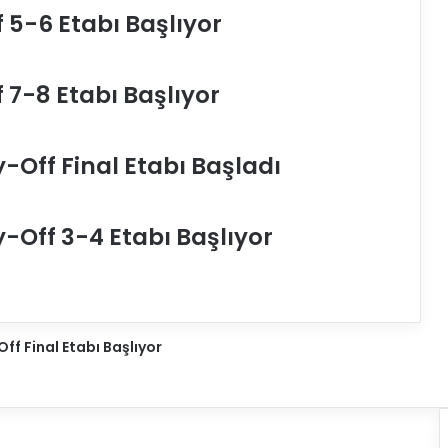
c
f 5-6 Etabı Başlıyor
e
r
H
o
f 7-8 Etabı Başlıyor
t
e
l
y-Off Final Etabı Başladı
V
o
l
y-Off 3-4 Etabı Başlıyor
e
y
b
o
l
'
ff Final Etabı Başlıyor
d
a