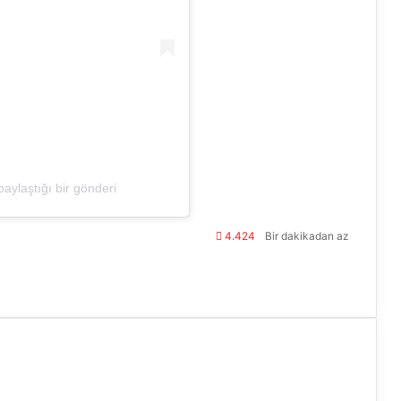
aylaştığı bir gönderi
4.424
Bir dakikadan az