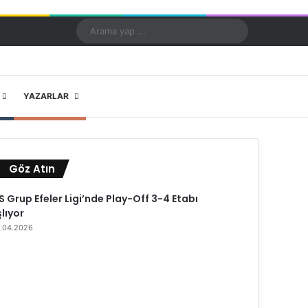
Kayıt Ol
Rastgele Makale
Kenar Bölmesi
Dış görünümü değiştir
Arama
yap
...
X
YouTube
Instagram
YAZARLAR
Göz Atın
K
a
 Grup Efeler Ligi’nde Play-Off 3-4 Etabı
p
lıyor
a
.04.2026
l
ı