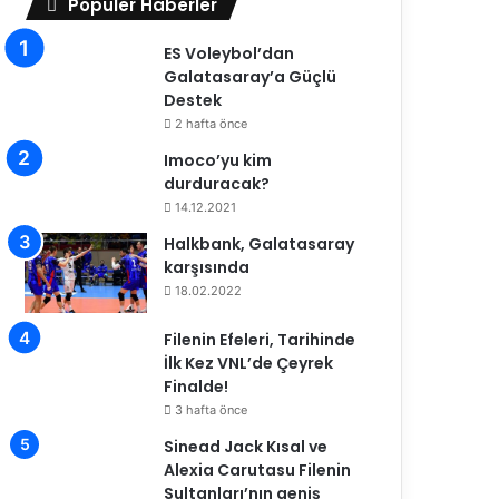
Popüler Haberler
ES Voleybol’dan
Galatasaray’a Güçlü
Destek
2 hafta önce
Imoco’yu kim
durduracak?
14.12.2021
Halkbank, Galatasaray
karşısında
18.02.2022
Filenin Efeleri, Tarihinde
İlk Kez VNL’de Çeyrek
Finalde!
3 hafta önce
Sinead Jack Kısal ve
Alexia Carutasu Filenin
Sultanları’nın geniş