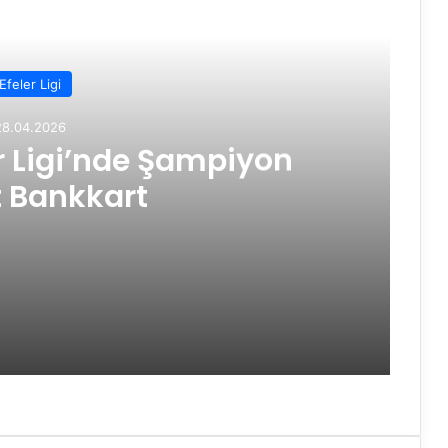
Efeler Ligi
28.04.2026
r Ligi’nde Şampiyon
t Bankkart
on Ziraat Bankkart