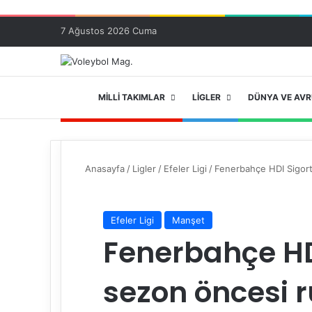
7 Ağustos 2026 Cuma
ANA SAYFA
MILLI TAKIMLAR
LIGLER
DÜNYA VE AV
Anasayfa
/
Ligler
/
Efeler Ligi
/
Fenerbahçe HDI Sigorta
Efeler Ligi
Manşet
Fenerbahçe HD
sezon öncesi r