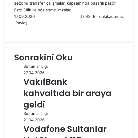
sezonu transfer çalışmaları kapsamında başarılı pasör
Ezgi Dilik ile sözleşme imzaladı.
17.09.2020
643
Bir dakikadan az
Paylaş
F
X
L
T
P
R
W
T
E
Y
a
i
u
i
e
h
e
-
a
c
n
m
n
d
a
l
P
z
e
k
b
t
d
t
e
o
d
Sonrakini Oku
b
e
l
e
i
s
g
s
ı
o
d
r
r
t
A
r
t
r
Sultanlar Ligi
o
I
e
p
a
a
27.04.2026
k
n
s
p
m
i
VakıfBank
t
l
e
kahvaltıda bir araya
p
a
geldi
y
Sultanlar Ligi
l
21.04.2026
a
Vodafone Sultanlar
ş