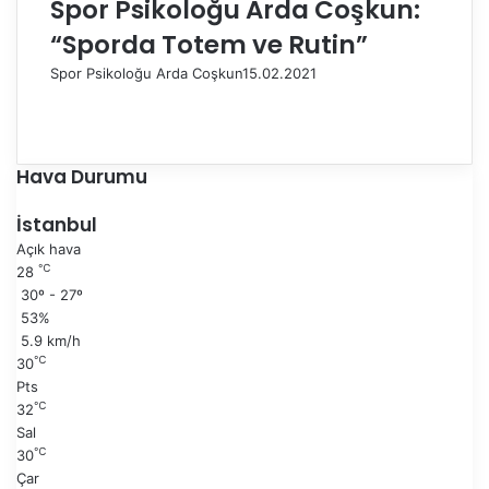
Spor Psikoloğu Arda Coşkun:
“Sporda Totem ve Rutin”
Spor Psikoloğu Arda Coşkun
15.02.2021
Ö
n
S
c
o
e
n
Hava Durumu
k
r
i
a
İstanbul
s
k
Açık hava
a
i
℃
28
y
s
30º - 27º
f
a
53%
a
y
5.9 km/h
f
℃
30
a
Pts
℃
32
Sal
℃
30
Çar