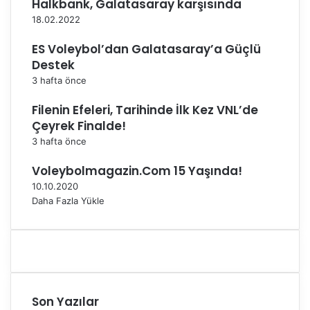
Halkbank, Galatasaray karşısında
'
u
18.02.2022
3
ES Voleybol’dan Galatasaray’a Güçlü
-
0
Destek
y
3 hafta önce
e
n
Filenin Efeleri, Tarihinde İlk Kez VNL’de
d
Çeyrek Finalde!
i
3 hafta önce
Voleybolmagazin.Com 15 Yaşında!
10.10.2020
Daha Fazla Yükle
Son Yazılar