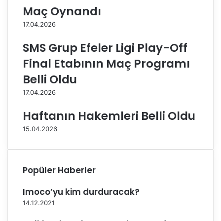
s
,
Maç Oynandı
ı
H
17.04.2026
:
a
B
l
SMS Grup Efeler Ligi Play-Off
e
i
r
l
Final Etabının Maç Programı
i
i
Belli Oldu
n
y
Y
e
17.04.2026
ı
B
l
e
Haftanın Hakemleri Belli Oldu
d
l
15.04.2026
ı
e
r
d
ı
i
m
y
Popüler Haberler
e
s
Imoco’yu kim durduracak?
p
o
14.12.2021
r