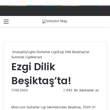
Menü
Dış gö
A
Anasayfa
/
Ligler
/
Sultanlar Ligi
/
Ezgi Dilik Beşiktaş’ta!
Sultanlar Ligi
Manşet
Ezgi Dilik
Beşiktaş’ta!
17.09.2020
643
Bir dakikadan az
Misli.com Sultanlar Ligi takımlarından Beşiktaş, 2020-21