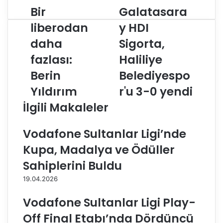
Bir
Galatasara
B
G
i
a
liberodan
y HDI
r
l
daha
Sigorta,
l
a
i
t
fazlası:
Haliliye
b
a
e
Berin
s
Belediyespo
r
a
Yıldırım
r'u 3-0 yendi
o
r
d
a
İlgili Makaleler
a
y
n
H
Vodafone Sultanlar Ligi’nde
d
D
a
I
Kupa, Madalya ve Ödüller
h
S
Sahiplerini Buldu
a
i
f
g
19.04.2026
a
o
z
r
Vodafone Sultanlar Ligi Play-
l
t
Off Final Etabı’nda Dördüncü
a
a