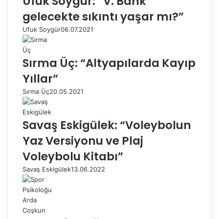
Ufuk Soygür: “V. Bank
gelecekte sıkıntı yaşar mı?”
Ufuk Soygür
06.07.2021
Sırma Üç: “Altyapılarda Kayıp
Yıllar”
Sırma Üç
20.05.2021
Savaş Eskigülek: “Voleybolun
Yaz Versiyonu ve Plaj
Voleybolu Kitabı”
Savaş Eskigülek
13.06.2022