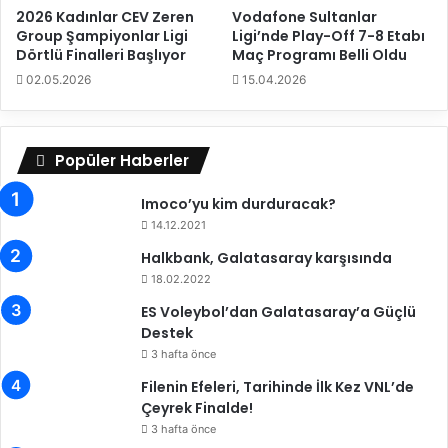
m
y
2026 Kadınlar CEV Zeren
Vodafone Sultanlar
i
o
Group Şampiyonlar Ligi
Ligi’nde Play-Off 7-8 Etabı
n
n
Dörtlü Finalleri Başlıyor
Maç Programı Belli Oldu
s
l
02.05.2026
15.04.2026
p
a
o
r
n
K
s
u
Popüler Haberler
o
p
r
a
Imoco’yu kim durduracak?
l
s
14.12.2021
u
ı
Halkbank, Galatasaray karşısında
k
A
a
n
18.02.2022
n
k
ES Voleybol’dan Galatasaray’a Güçlü
l
a
Destek
a
r
3 hafta önce
ş
a
m
’
Filenin Efeleri, Tarihinde İlk Kez VNL’de
a
d
Çeyrek Finalde!
s
a
3 hafta önce
ı
O