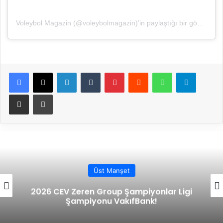
Voleybol Magazin (@voleybolmagazin)’in paylaştığı bir gönderi
Facebook
X
LinkedIn
Tumblr
Pinterest
Reddit
WhatsApp
Telegram
E-Posta ile paylaş
Yazdır
Üst Manşet
2026 CEV Zeren Group Şampiyonlar Ligi
Şampiyonu VakıfBank!