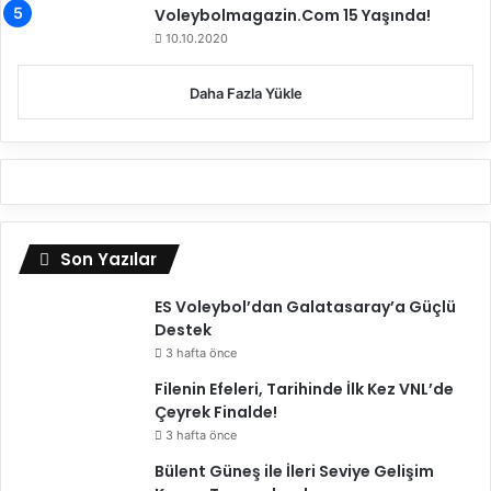
Voleybolmagazin.Com 15 Yaşında!
n
y
10.10.2020
ı
n
i
a
m
n
Daha Fazla Yükle
z
a
a
c
l
a
a
k
d
ı
Son Yazılar
ES Voleybol’dan Galatasaray’a Güçlü
Destek
3 hafta önce
Filenin Efeleri, Tarihinde İlk Kez VNL’de
Çeyrek Finalde!
3 hafta önce
Bülent Güneş ile İleri Seviye Gelişim