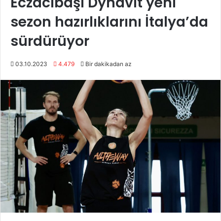
Eczacıbaşı Dynavit yeni
sezon hazırlıklarını İtalya’da
sürdürüyor
03.10.2023
4.479
Bir dakikadan az