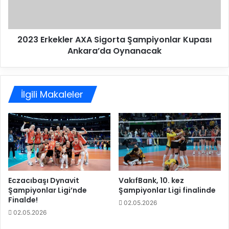
e
k
r
e
a
k
s
2023 Erkekler AXA Sigorta Şampiyonlar Kupası
l
y
Ankara’da Oynanacak
e
o
r
n
A
u
X
i
İlgili Makaleler
A
l
S
e
i
S
g
o
o
l
r
g
t
a
a
r
Ş
Eczacıbaşı Dynavit
VakıfBank, 10. kez
V
Şampiyonlar Ligi’nde
Şampiyonlar Ligi finalinde
a
Finalde!
i
m
02.05.2026
t
p
02.05.2026
a
i