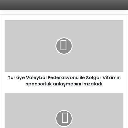
T
ü
r
k
i
y
e
V
o
Türkiye Voleybol Federasyonu ile Solgar Vitamin
l
sponsorluk anlaşmasını imzaladı
e
y
b
2
o
0
l
2
F
3
e
E
d
r