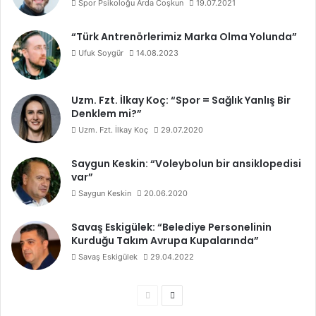
Spor Psikoloğu Arda Coşkun
19.07.2021
“Türk Antrenörlerimiz Marka Olma Yolunda”
Ufuk Soygür
14.08.2023
Uzm. Fzt. İlkay Koç: “Spor = Sağlık Yanlış Bir
Denklem mi?”
Uzm. Fzt. İlkay Koç
29.07.2020
Saygun Keskin: “Voleybolun bir ansiklopedisi
var”
Saygun Keskin
20.06.2020
Savaş Eskigülek: “Belediye Personelinin
Kurduğu Takım Avrupa Kupalarında”
Savaş Eskigülek
29.04.2022
Ö
S
n
o