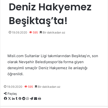
Deniz Hakyemez
Beşiktaş’ta!
19.09.2020
595
Bir dakikadan az
Misli.com Sultanlar Ligi takımlarından Beşiktaş’ın, son
olarak Nevşehir Belediyespor’da forma giyen
deneyimli smaçör Deniz Hakyemez ile anlaştığı
öğrenildi.
19.09.2020
595
Bir dakikadan az
Paylaş
F
X
L
T
P
R
W
T
E
Y
a
i
u
i
e
h
e
-
a