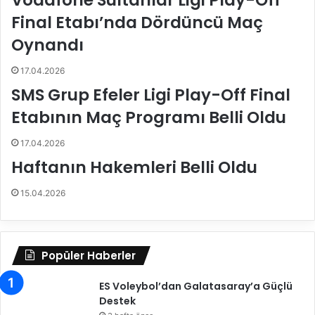
Vodafone Sultanlar Ligi Play-Off
'
ı
Final Etabı’nda Dördüncü Maç
d
n
a
a
Oynandı
n
ç
"
ı
17.04.2026
d
k
SMS Grup Efeler Ligi Play-Off Final
u
l
y
a
Etabının Maç Programı Belli Oldu
g
m
u
a
17.04.2026
"
s
Haftanın Hakemleri Belli Oldu
l
ı
a
15.04.2026
n
d
ı
r
Popüler Haberler
a
n
ES Voleybol’dan Galatasaray’a Güçlü
h
Destek
a