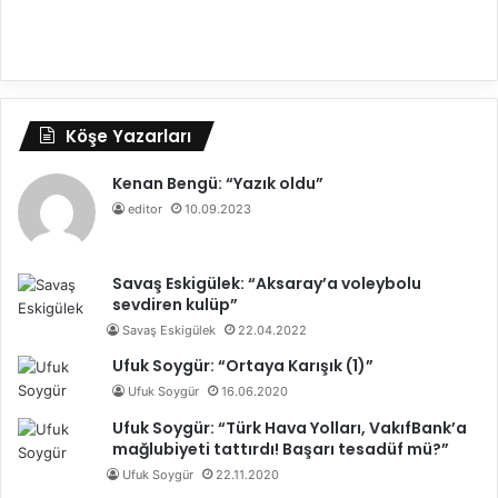
Köşe Yazarları
Kenan Bengü: “Yazık oldu”
editor
10.09.2023
Savaş Eskigülek: “Aksaray’a voleybolu
sevdiren kulüp”
Savaş Eskigülek
22.04.2022
Ufuk Soygür: “Ortaya Karışık (1)”
Ufuk Soygür
16.06.2020
Ufuk Soygür: “Türk Hava Yolları, VakıfBank’a
mağlubiyeti tattırdı! Başarı tesadüf mü?”
Ufuk Soygür
22.11.2020