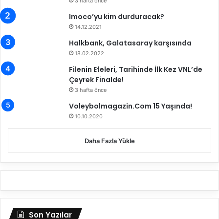
r
3 hafta önce
e
Imoco’yu kim durduracak?
k
14.12.2021
e
t
Halkbank, Galatasaray karşısında
18.02.2022
Filenin Efeleri, Tarihinde İlk Kez VNL’de
Çeyrek Finalde!
3 hafta önce
Voleybolmagazin.Com 15 Yaşında!
10.10.2020
Daha Fazla Yükle
Son Yazılar