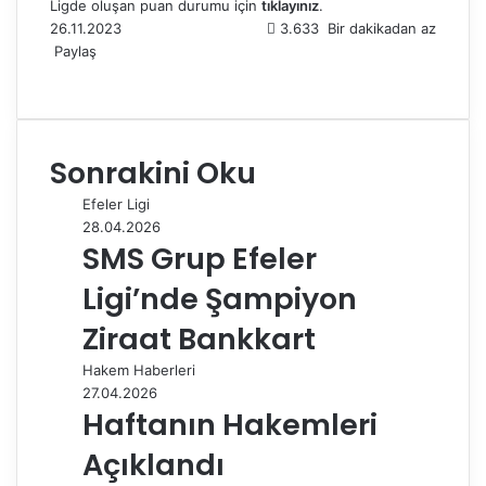
Ligde oluşan puan durumu için
tıklayınız
.
26.11.2023
3.633
Bir dakikadan az
Paylaş
F
X
L
T
P
R
W
T
E
Y
a
i
u
i
e
h
e
-
a
c
n
m
n
d
a
l
P
z
e
k
b
t
d
t
e
o
d
Sonrakini Oku
b
e
l
e
i
s
g
s
ı
o
d
r
r
t
A
r
t
r
Efeler Ligi
o
I
e
p
a
a
28.04.2026
k
n
s
p
m
i
SMS Grup Efeler
t
l
e
Ligi’nde Şampiyon
p
a
Ziraat Bankkart
y
Hakem Haberleri
l
27.04.2026
a
Haftanın Hakemleri
ş
Açıklandı