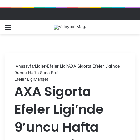
Menü
Dış gö
A
Anasayfa
/
Ligler
/
Efeler Ligi
/
AXA Sigorta Efeler Ligi’nde
9’uncu Hafta Sona Erdi
Efeler Ligi
Manşet
AXA Sigorta
Efeler Ligi’nde
9’uncu Hafta