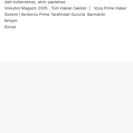
dahi kullanılamaz, alıntı yapılamaz.
Voleybol Magazin 2005 , Tüm Hakları Saklıdır |
Voza Prime Haber
Sistemi
|
Kerberos Prime
Tarafından Gururla
Barındırılır
İletişim
Künye
X
YouTube
Instagram
Facebook
X
LinkedIn
WhatsApp
Telegram
Başa
dön
tuşu