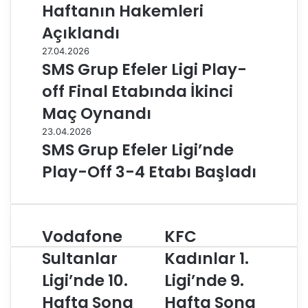
Haftanın Hakemleri
Açıklandı
27.04.2026
SMS Grup Efeler Ligi Play-
off Final Etabında İkinci
Maç Oynandı
23.04.2026
SMS Grup Efeler Ligi’nde
Play-Off 3-4 Etabı Başladı
Vodafone
KFC
V
K
o
F
Sultanlar
Kadınlar 1.
d
C
Ligi’nde 10.
Ligi’nde 9.
a
K
f
a
Hafta Sona
Hafta Sona
o
d