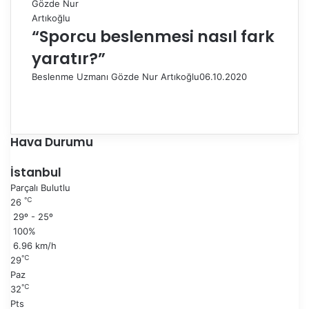
“Sporcu beslenmesi nasıl fark
yaratır?”
Beslenme Uzmanı Gözde Nur Artıkoğlu
06.10.2020
Ö
n
S
c
o
e
n
Hava Durumu
k
r
i
a
İstanbul
s
k
Parçalı Bulutlu
a
i
℃
26
y
s
29º - 25º
f
a
100%
a
y
6.96 km/h
f
℃
29
a
Paz
℃
32
Pts