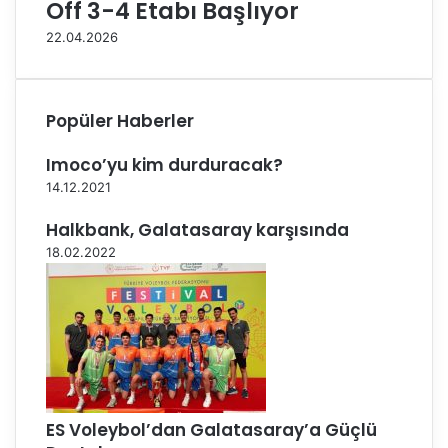
Off 3-4 Etabı Başlıyor
.
a
H
S
22.04.2026
a
o
f
n
t
a
a
E
Popüler Haberler
S
r
o
d
Imoco’yu kim durduracak?
n
i
14.12.2021
a
E
Halkbank, Galatasaray karşısında
r
18.02.2022
d
i
ES Voleybol’dan Galatasaray’a Güçlü