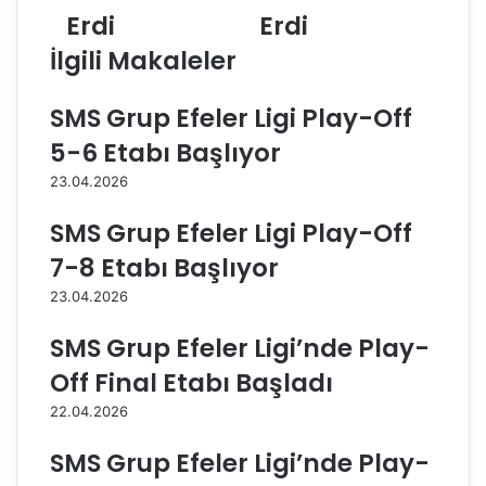
n
Erdi
ı
Erdi
e
n
İlgili Makaleler
S
l
u
a
l
r
SMS Grup Efeler Ligi Play-Off
t
1
5-6 Etabı Başlıyor
a
.
n
L
23.04.2026
l
i
a
g
SMS Grup Efeler Ligi Play-Off
r
i
7-8 Etabı Başlıyor
L
’
i
n
23.04.2026
g
d
i
e
SMS Grup Efeler Ligi’nde Play-
’
9
Off Final Etabı Başladı
n
.
d
H
22.04.2026
e
a
1
f
SMS Grup Efeler Ligi’nde Play-
0
t