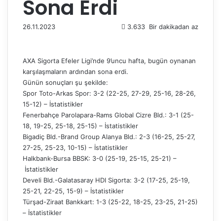
Sona Erdi
26.11.2023
3.633
Bir dakikadan az
AXA Sigorta Efeler Ligi’nde 9’uncu hafta, bugün oynanan
karşılaşmaların ardından sona erdi.
Günün sonuçları şu şekilde:
Spor Toto-Arkas Spor: 3-2 (22-25, 27-29, 25-16, 28-26,
15-12) –
İstatistikler
Fenerbahçe Parolapara-Rams Global Cizre Bld.: 3-1 (25-
18, 19-25, 25-18, 25-15) –
İstatistikler
Bigadiç Bld.-Brand Group Alanya Bld.: 2-3 (16-25, 25-27,
27-25, 25-23, 10-15) –
İstatistikler
Halkbank-Bursa BBSK: 3-0 (25-19, 25-15, 25-21) –
İstatistikler
Develi Bld.-Galatasaray HDI Sigorta: 3-2 (17-25, 25-19,
25-21, 22-25, 15-9) –
İstatistikler
Türşad-Ziraat Bankkart: 1-3 (25-22, 18-25, 23-25, 21-25)
–
İstatistikler