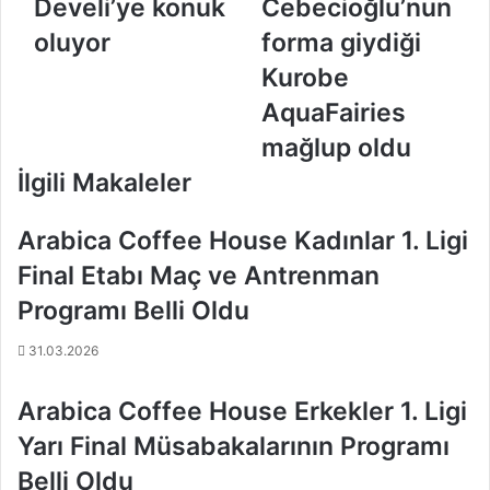
Develi’ye konuk
Cebecioğlu’nun
l
r
k
y
oluyor
forma giydiği
b
a
Kurobe
a
C
n
e
AquaFairies
k
b
mağlup oldu
D
e
e
c
İlgili Makaleler
v
i
e
o
Arabica Coffee House Kadınlar 1. Ligi
l
ğ
i
l
Final Etabı Maç ve Antrenman
’
u
Programı Belli Oldu
y
’
e
n
31.03.2026
k
u
o
n
n
f
Arabica Coffee House Erkekler 1. Ligi
u
o
Yarı Final Müsabakalarının Programı
k
r
o
m
Belli Oldu