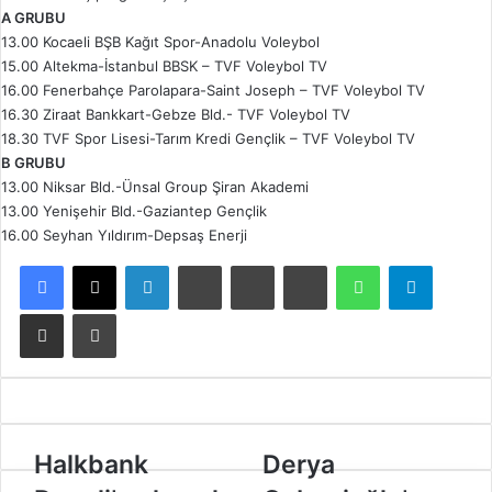
A GRUBU
13.00 Kocaeli BŞB Kağıt Spor-Anadolu Voleybol
15.00 Altekma-İstanbul BBSK – TVF Voleybol TV
16.00 Fenerbahçe Parolapara-Saint Joseph – TVF Voleybol TV
16.30 Ziraat Bankkart-Gebze Bld.- TVF Voleybol TV
18.30 TVF Spor Lisesi-Tarım Kredi Gençlik – TVF Voleybol TV
B GRUBU
13.00 Niksar Bld.-Ünsal Group Şiran Akademi
13.00 Yenişehir Bld.-Gaziantep Gençlik
16.00 Seyhan Yıldırım-Depsaş Enerji
Facebook
X
LinkedIn
Tumblr
Pinterest
Reddit
WhatsApp
Telegram
E-Posta ile paylaş
Yazdır
H
Halkbank
D
Derya
a
e