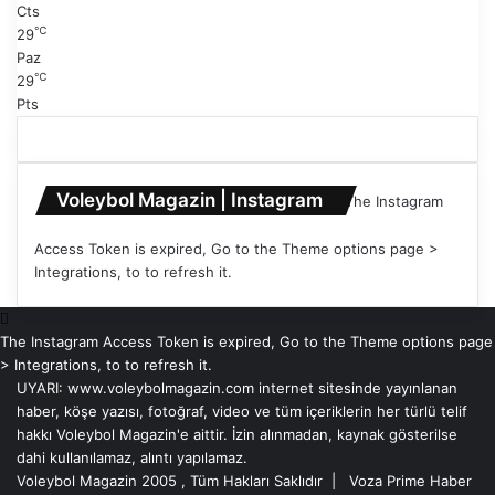
Cts
℃
29
Paz
℃
29
Pts
Voleybol Magazin | Instagram
The Instagram
Access Token is expired, Go to the Theme options page >
Integrations, to to refresh it.
The Instagram Access Token is expired, Go to the Theme options page
> Integrations, to to refresh it.
UYARI: www.voleybolmagazin.com internet sitesinde yayınlanan
haber, köşe yazısı, fotoğraf, video ve tüm içeriklerin her türlü telif
hakkı Voleybol Magazin'e aittir. İzin alınmadan, kaynak gösterilse
dahi kullanılamaz, alıntı yapılamaz.
Voleybol Magazin 2005 , Tüm Hakları Saklıdır |
Voza Prime Haber