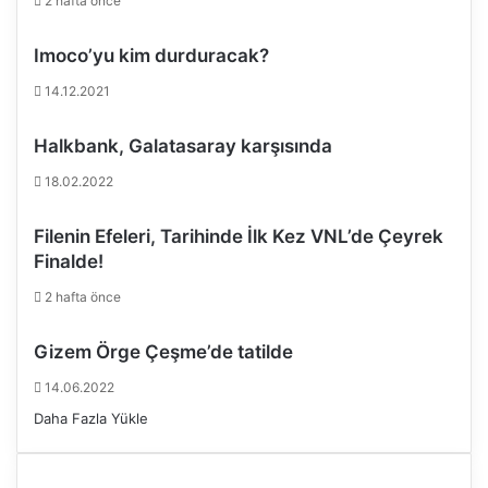
2 hafta önce
i
e
Imoco’yu kim durduracak?
s
m
14.12.2021
a
ğ
Halkbank, Galatasaray karşısında
l
u
18.02.2022
p
o
Filenin Efeleri, Tarihinde İlk Kez VNL’de Çeyrek
l
Finalde!
d
u
2 hafta önce
Gizem Örge Çeşme’de tatilde
14.06.2022
Daha Fazla Yükle