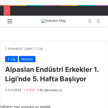
Menü
Dış görü
Aram
Anasayfa
/
Ligler
/
1. Lig
1. Lig
Manşet
Alpaslan Endüstri Erkekler 1.
Ligi’nde 5. Hafta Başlıyor
11.11.2023
3.410
Bir dakikadan az
Haftanın maç programı şu şekilde: