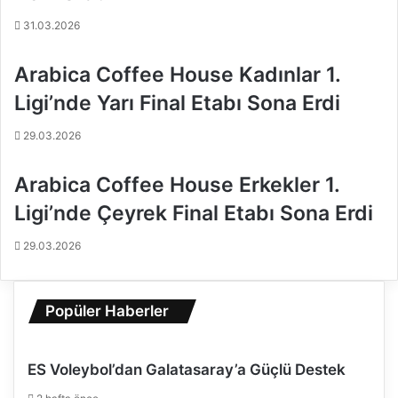
l
a
u
g
31.03.2026
y
i
o
y
Arabica Coffee House Kadınlar 1.
r
d
i
Ligi’nde Yarı Final Etabı Sona Erdi
ğ
i
29.03.2026
K
u
Arabica Coffee House Erkekler 1.
r
Ligi’nde Çeyrek Final Etabı Sona Erdi
o
b
29.03.2026
e
A
q
u
Popüler Haberler
a
F
a
ES Voleybol’dan Galatasaray’a Güçlü Destek
i
r