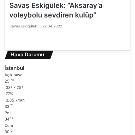
Savaş Eskigülek: “Aksaray’a
voleybolu sevdiren kulüp”
Savaş Eskigülek
22.04.2022
Ö
n
S
c
o
e
n
Hava Durumu
k
r
i
a
İstanbul
s
k
Açık hava
a
i
℃
25
y
s
33º - 25º
f
a
77%
a
y
3.85 km/h
f
℃
33
a
Per
℃
34
Cum
℃
30