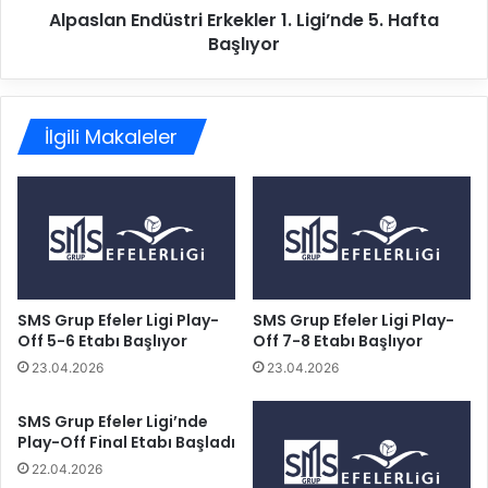
y
Alpaslan Endüstri Erkekler 1. Ligi’nde 5. Hafta
n
o
Başlıyor
d
n
ü
u
s
i
t
l
İlgili Makaleler
r
e
i
A
E
z
r
e
k
r
e
b
k
a
l
y
e
SMS Grup Efeler Ligi Play-
SMS Grup Efeler Ligi Play-
c
Off 5-6 Etabı Başlıyor
Off 7-8 Etabı Başlıyor
r
a
1
23.04.2026
23.04.2026
n
.
V
L
SMS Grup Efeler Ligi’nde
o
i
Play-Off Final Etabı Başladı
l
g
22.04.2026
e
i