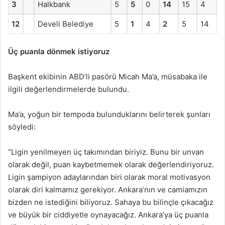
3
Halkbank
5
5
0
14
15
4
12
Develi Belediye
5
1
4
2
5
14
Üç puanla dönmek istiyoruz
Başkent ekibinin ABD’li pasörü Micah Ma’a, müsabaka ile
ilgili değerlendirmelerde bulundu.
Ma’a, yoğun bir tempoda bulunduklarını belirterek şunları
söyledi:
“Ligin yenilmeyen üç takımından biriyiz. Bunu bir unvan
olarak değil, puan kaybetmemek olarak değerlendiriyoruz.
Ligin şampiyon adaylarından biri olarak moral motivasyon
olarak diri kalmamız gerekiyor. Ankara’nın ve camiamızın
bizden ne istediğini biliyoruz. Sahaya bu bilinçle çıkacağız
ve büyük bir ciddiyetle oynayacağız. Ankara’ya üç puanla