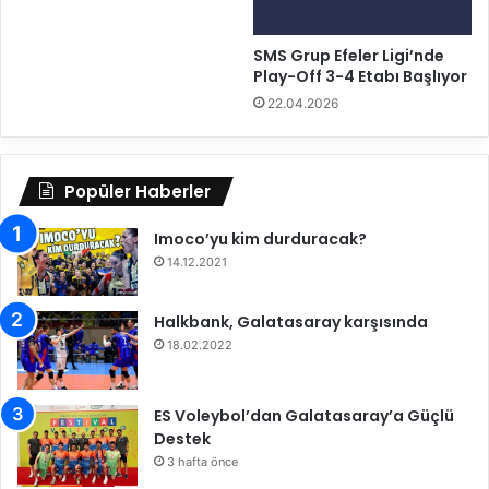
y
’
b
n
o
SMS Grup Efeler Ligi’nde
d
Play-Off 3-4 Etabı Başlıyor
l
e
F
5
22.04.2026
e
.
d
H
e
a
Popüler Haberler
r
f
a
t
s
Imoco’yu kim durduracak?
a
y
B
14.12.2021
o
a
n
ş
Halkbank, Galatasaray karşısında
u
l
18.02.2022
A
ı
r
y
a
o
ES Voleybol’dan Galatasaray’a Güçlü
s
r
Destek
ı
3 hafta önce
n
d