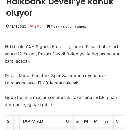
Halkbank Develi’ye konuk
oluyor
11.11.2023
2.484
1 dakika okuma süresi
Halkbank, AXA Sigorta Efeler Ligi’ndeki 6.maç haftasında
yarın (12 Kasım, Pazar) Develi Belediye ile deplasmanda
karşılaşacak.
Develi Murat Kocatürk Spor Salonunda oynanacak
karşılaşma saat 17:00’de start alacak.
Ligde beşinci maçlar sonunda iki takım arasındaki puan
durumu aşağıdaki gibidir:
S
TAKIM ADI
O
G
M
P
A
V