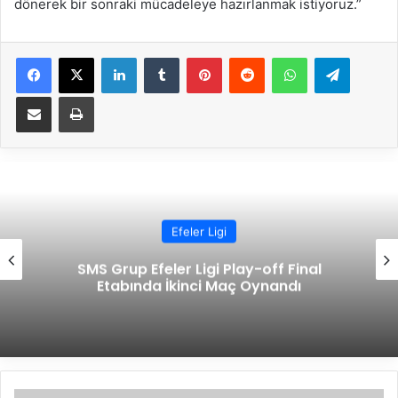
dönerek bir sonraki mücadeleye hazırlanmak istiyoruz.”
Facebook
X
LinkedIn
Tumblr
Pinterest
Reddit
WhatsApp
Telegram
E-Posta ile paylaş
Yazdır
Efeler Ligi
SMS Grup Efeler Ligi Play-off Final
Etabında İkinci Maç Oynandı
T