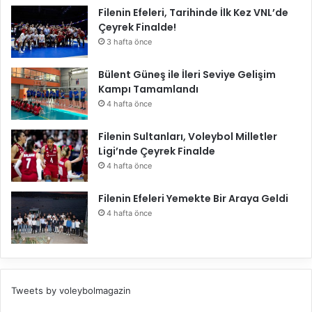
z
Filenin Efeleri, Tarihinde İlk Kez VNL’de
a
Çeyrek Finalde!
l
3 hafta önce
a
n
Bülent Güneş ile İleri Seviye Gelişim
d
Kampı Tamamlandı
ı
4 hafta önce
Filenin Sultanları, Voleybol Milletler
Ligi’nde Çeyrek Finalde
4 hafta önce
Filenin Efeleri Yemekte Bir Araya Geldi
4 hafta önce
Tweets by voleybolmagazin