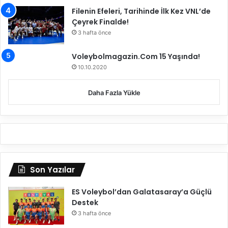
Filenin Efeleri, Tarihinde İlk Kez VNL’de
a
Çeyrek Finalde!
İ
ş
3 hafta önce
B
i
Voleybolmagazin.Com 15 Yaşında!
r
10.10.2020
l
i
Daha Fazla Yükle
ğ
i
P
r
o
t
o
Son Yazılar
k
o
ES Voleybol’dan Galatasaray’a Güçlü
l
Destek
ü
3 hafta önce
İ
m