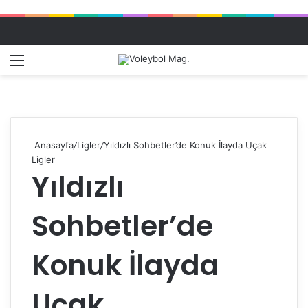
Menü
Dış gö
A
Anasayfa
/
Ligler
/
Yıldızlı Sohbetler’de Konuk İlayda Uçak
Ligler
Yıldızlı
Sohbetler’de
Konuk İlayda
Uçak