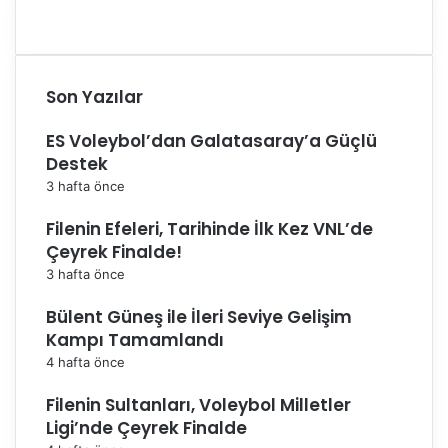
a
c
a
k
m
Son Yazılar
ı
?
ES Voleybol’dan Galatasaray’a Güçlü
Destek
3 hafta önce
Filenin Efeleri, Tarihinde İlk Kez VNL’de
Çeyrek Finalde!
3 hafta önce
Bülent Güneş ile İleri Seviye Gelişim
Kampı Tamamlandı
4 hafta önce
Filenin Sultanları, Voleybol Milletler
Ligi’nde Çeyrek Finalde