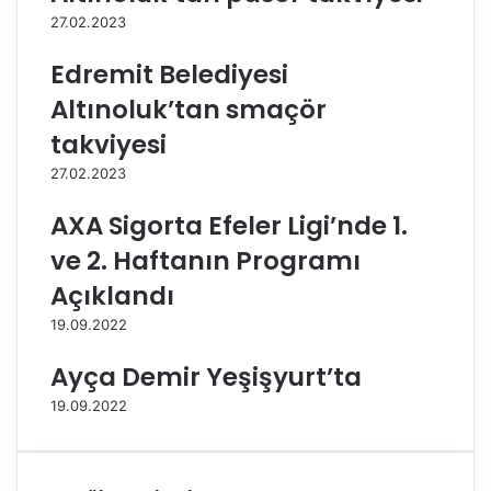
p
e
27.02.2023
i
r
y
t
Edremit Belediyesi
a
e
Altınoluk’tan smaçör
t
l
O
e
takviyesi
y
m
27.02.2023
u
e
n
m
AXA Sigorta Efeler Ligi’nde 1.
l
a
a
ç
ve 2. Haftanın Programı
r
l
Açıklandı
ı
a
'
r
19.09.2022
n
ı
d
n
Ayça Demir Yeşişyurt’ta
a
a
19.09.2022
M
d
i
e
l
v
l
a