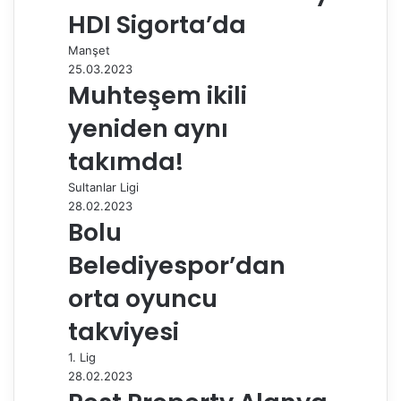
a
HDI Sigorta’da
y
Manşet
l
25.03.2023
a
Muhteşem ikili
ş
yeniden aynı
takımda!
Sultanlar Ligi
28.02.2023
Bolu
Belediyespor’dan
orta oyuncu
takviyesi
1. Lig
28.02.2023