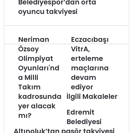
Belediyespor’dan orta
oyuncu takviyesi
Neriman
Eczacıbaşı
N
E
e
c
Özsoy
VitrA,
r
z
Olimpiyat
erteleme
i
a
m
c
Oyunları'nd
maçlarına
a
ı
n
a Milli
b
devam
Ö
a
Takım
ediyor
z
ş
s
ı
kadrosunda
İlgili Makaleler
o
V
yer alacak
y
i
Edremit
O
t
mı?
l
r
Belediyesi
i
A
Altınoluk’tan pasör takviyesi
m
,