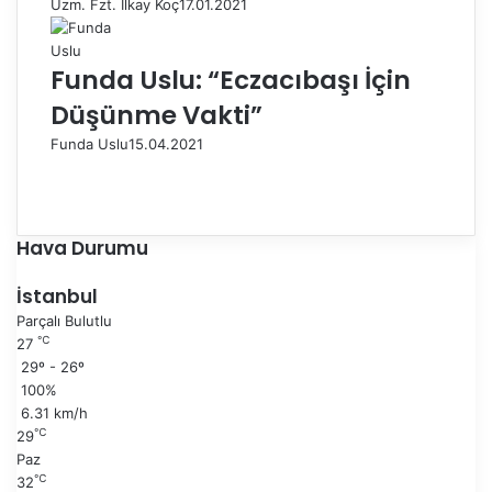
Uzm. Fzt. İlkay Koç
17.01.2021
Funda Uslu: “Eczacıbaşı İçin
Düşünme Vakti”
Funda Uslu
15.04.2021
Ö
n
S
c
o
e
n
Hava Durumu
k
r
i
a
İstanbul
s
k
Parçalı Bulutlu
a
i
℃
27
y
s
29º - 26º
f
a
100%
a
y
6.31 km/h
f
℃
29
a
Paz
℃
32