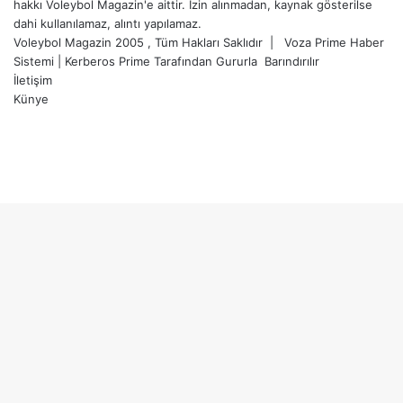
hakkı Voleybol Magazin'e aittir. İzin alınmadan, kaynak gösterilse
dahi kullanılamaz, alıntı yapılamaz.
Voleybol Magazin 2005 , Tüm Hakları Saklıdır |
Voza Prime Haber
Sistemi
|
Kerberos Prime
Tarafından Gururla
Barındırılır
İletişim
Künye
X
YouTube
Instagram
Facebook
X
LinkedIn
WhatsApp
Telegram
Başa
dön
tuşu