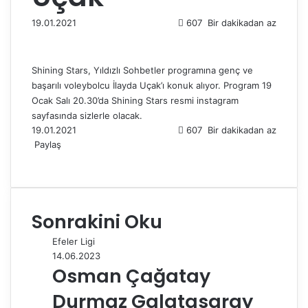
19.01.2021
607
Bir dakikadan az
Shining Stars, Yıldızlı Sohbetler programına genç ve
başarılı voleybolcu İlayda Uçak’ı konuk alıyor. Program 19
Ocak Salı 20.30’da Shining Stars resmi instagram
sayfasında sizlerle olacak.
19.01.2021
607
Bir dakikadan az
Paylaş
F
X
L
T
P
R
W
T
E
Y
a
i
u
i
e
h
e
-
a
c
n
m
n
d
a
l
P
z
e
k
b
t
d
t
e
o
d
Sonrakini Oku
b
e
l
e
i
s
g
s
ı
o
d
r
r
t
A
r
t
r
Efeler Ligi
o
I
e
p
a
a
14.06.2023
k
n
s
p
m
i
Osman Çağatay
t
l
e
Durmaz Galatasaray
p