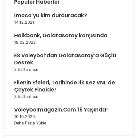
Popüler Haberler
i
m
T
e
Imoco’yu kim durduracak?
a
d
k
i
14.12.2021
ı
y
Halkbank, Galatasaray karşısında
m
o
k
r
18.02.2022
a
ES Voleybol’dan Galatasaray’a Güçlü
d
r
Destek
o
3 hafta önce
s
u
Filenin Efeleri, Tarihinde İlk Kez VNL’de
n
Çeyrek Finalde!
d
3 hafta önce
a
y
Voleybolmagazin.Com 15 Yaşında!
e
10.10.2020
r
Daha Fazla Yükle
a
l