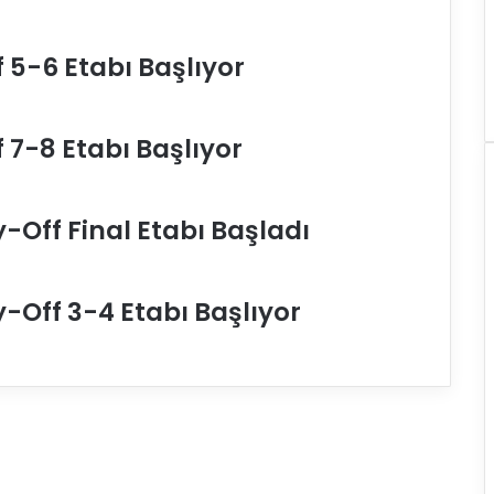
r
e
B
f 5-6 Etabı Başlıyor
e
l
e
f 7-8 Etabı Başlıyor
d
i
y
e
y-Off Final Etabı Başladı
s
p
o
r
y-Off 3-4 Etabı Başlıyor
,
D
O
R
C
h
i
s