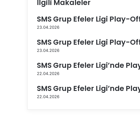
İlgili Makaleler
a
D
e
SMS Grup Efeler Ligi Play-Of
m
i
23.04.2026
r
SMS Grup Efeler Ligi Play-Of
Y
e
23.04.2026
ş
i
SMS Grup Efeler Ligi’nde Pla
ş
y
22.04.2026
u
r
SMS Grup Efeler Ligi’nde Pla
t
22.04.2026
'
t
a