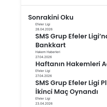
a
i
u
i
e
h
e
-
a
c
n
m
n
d
a
l
P
z
e
k
b
t
d
t
e
o
d
Sonrakini Oku
b
e
l
e
i
s
g
s
ı
o
d
r
r
t
A
r
t
r
Efeler Ligi
o
I
e
p
a
a
28.04.2026
k
n
s
p
m
i
SMS Grup Efeler Ligi’
t
l
e
Bankkart
p
a
Hakem Haberleri
y
27.04.2026
l
Haftanın Hakemleri A
a
Efeler Ligi
ş
27.04.2026
SMS Grup Efeler Ligi P
İkinci Maç Oynandı
Efeler Ligi
23.04.2026