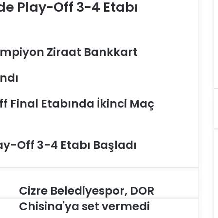
de Play-Off 3-4 Etabı
Şampiyon Ziraat Bankkart
andı
ff Final Etabında İkinci Maç
lay-Off 3-4 Etabı Başladı
Cizre Belediyespor, DOR
C
i
Chisina'ya set vermedi
z