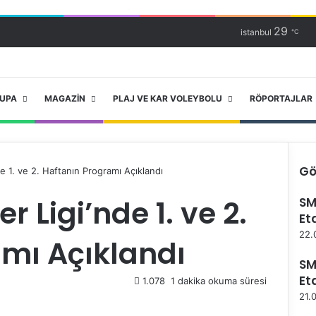
29
istanbul
℃
RUPA
MAGAZIN
PLAJ VE KAR VOLEYBOLU
RÖPORTAJLAR
Gö
de 1. ve 2. Haftanın Programı Açıklandı
K
r Ligi’nde 1. ve 2.
SM
a
Et
p
a
22.
mı Açıklandı
l
ı
SM
Et
1.078
1 dakika okuma süresi
21.