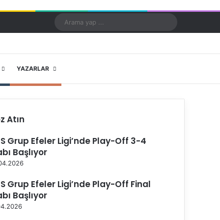
Kayıt Ol
Rastgele Makale
Kenar Bölmesi
Dış görünümü değiştir
Arama
yap
...
X
YouTube
Instagram
YAZARLAR
z Atın
S Grup Efeler Ligi’nde Play-Off 3-4
abı Başlıyor
04.2026
S Grup Efeler Ligi’nde Play-Off Final
abı Başlıyor
04.2026