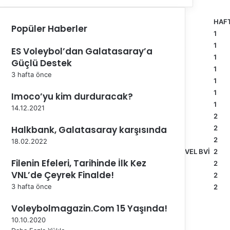
B TAKIMI
HAF
Popüler Haberler
TA
CİZRE BLD.
1
BURSA BÜYÜKŞEHİR BELEDİYE SPOR
1
ES Voleybol’dan Galatasaray’a
DEVELİ BLD.
1
Güçlü Destek
NNECT TRAVEL BVİ
SPOR TOTO
1
3 hafta önce
TÜRŞAD
1
ARKAS SPOR
1
Imoco’yu kim durduracak?
GALATASARAY HDI SİGORTA
1
14.12.2021
HATAY B.ŞEHİR BLD.
2
Halkbank, Galatasaray karşısında
HALKBANK
2
EDİYE SPOR
FENERBAHÇE HDI SİGORTA
2
18.02.2022
RTA
HEKİMOĞLU GLOBAL CONNECT TRAVEL BVİ
2
Filenin Efeleri, Tarihinde İlk Kez
TOKAT BLD. PLEVNE
2
VNL’de Çeyrek Finalde!
ZİRAAT BANKKART
2
3 hafta önce
ALTEKMA
2
Voleybolmagazin.Com 15 Yaşında!
10.10.2020