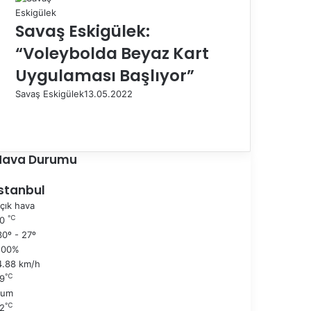
Savaş Eskigülek:
“Voleybolda Beyaz Kart
Uygulaması Başlıyor”
Savaş Eskigülek
13.05.2022
Ö
n
S
c
o
e
n
Hava Durumu
k
r
i
a
İstanbul
s
k
çık hava
a
i
℃
30
y
s
0º - 27º
f
a
100%
a
y
4.88 km/h
f
℃
9
a
Cum
℃
2