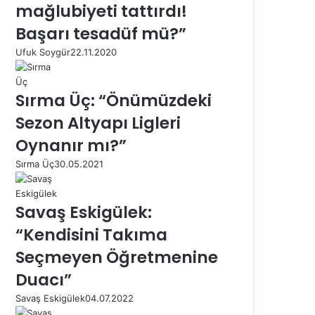
mağlubiyeti tattırdı!
Başarı tesadüf mü?”
Ufuk Soygür
22.11.2020
Sırma Üç: “Önümüzdeki
Sezon Altyapı Ligleri
Oynanır mı?”
Sırma Üç
30.05.2021
Savaş Eskigülek:
“Kendisini Takıma
Seçmeyen Öğretmenine
Duacı”
Savaş Eskigülek
04.07.2022