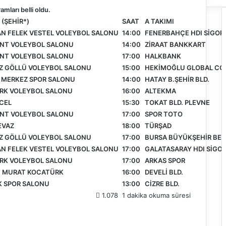
mları belli oldu.
(ŞEHİR*)
SAAT
A TAKIMI
N FELEK VESTEL VOLEYBOL SALONU
14:00
FENERBAHÇE HDI SİGOR
NT VOLEYBOL SALONU
14:00
ZİRAAT BANKKART
NT VOLEYBOL SALONU
17:00
HALKBANK
Z GÖLLÜ VOLEYBOL SALONU
15:00
HEKİMOĞLU GLOBAL CO
 MERKEZ SPOR SALONU
14:00
HATAY B.ŞEHİR BLD.
RK VOLEYBOL SALONU
16:00
ALTEKMA
ÜCEL
15:30
TOKAT BLD. PLEVNE
NT VOLEYBOL SALONU
17:00
SPOR TOTO
EVAZ
18:00
TÜRŞAD
Z GÖLLÜ VOLEYBOL SALONU
17:00
BURSA BÜYÜKŞEHİR BEL
N FELEK VESTEL VOLEYBOL SALONU
17:00
GALATASARAY HDI SİGO
RK VOLEYBOL SALONU
17:00
ARKAS SPOR
İ MURAT KOCATÜRK
16:00
DEVELİ BLD.
K SPOR SALONU
13:00
CİZRE BLD.
1.078
1 dakika okuma süresi