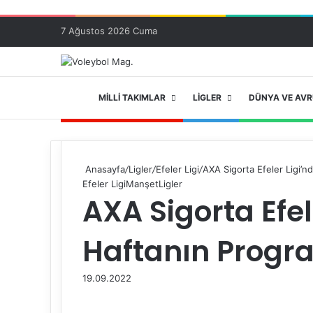
7 Ağustos 2026 Cuma
ANA SAYFA
MILLI TAKIMLAR
LIGLER
DÜNYA VE AV
Anasayfa
/
Ligler
/
Efeler Ligi
/
AXA Sigorta Efeler Ligi’n
Efeler Ligi
Manşet
Ligler
AXA Sigorta Efele
Haftanın Progra
19.09.2022