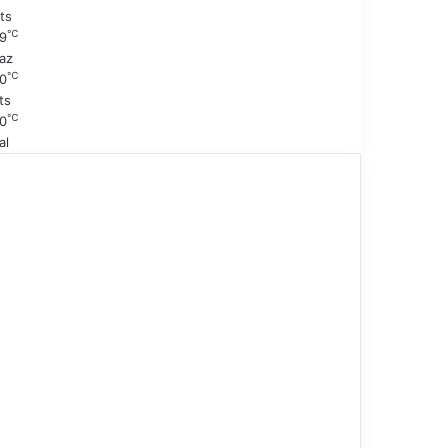
ts
℃
9
az
℃
0
ts
℃
0
al