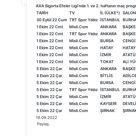
AXA Sigorta Efeler Ligi’nde 1. ve 2. haftanın maç progra
TARİH
TV
İL (ÜLKE*)
SALON 
30 Eylül 22 Cum
TRT Spor Yıldız
İSTANBUL
BURHA
1 Ekim 22 Cmt
Misli.Com
ANKARA
BAŞKE
1 Ekim 22 Cmt
TRT Spor Yıldız
ANKARA
BAŞKE
1 Ekim 22 Cmt
Misli.Com
BURSA
CENGİ
1 Ekim 22 Cmt
Misli.Com
HATAY
HATAY
1 Ekim 22 Cmt
Misli.Com
İZMİR
ATATÜ
1 Ekim 22 Cmt
Misli.Com
TOKAT
ALİ Y
5 Ekim 22 Çar
Misli.Com
ANKARA
BAŞKE
5 Ekim 22 Çar
Misli.Com
BİTLİS
ADİLC
5 Ekim 22 Çar
Misli.Com
BURSA
CENGİ
5 Ekim 22 Çar
TRT Spor Yıldız
İSTANBUL
BURHA
5 Ekim 22 Çar
Misli.Com
İZMİR
ATATÜ
5 Ekim 22 Çar
Misli.Com
KAYSERİ
DEVEL
5 Ekim 22 Çar
Misli.Com
ŞIRNAK
ŞIRNA
19.09.2022
Paylaş
F
X
L
T
P
R
W
T
E
Y