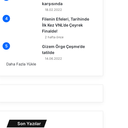
karşısında
18.02.2022
Filenin Efeleri, Tarihinde
İlk Kez VNL’de Çeyrek
Finalde!
2 hafta önce
Gizem Örge Çeşme’de
tatilde
14.06.2022
Daha Fazla Yükle
Son Yazılar