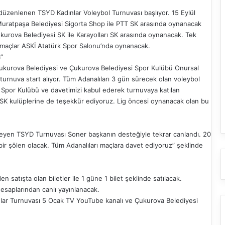
 düzenlenen TSYD Kadınlar Voleybol Turnuvası başlıyor. 15 Eylül
Muratpaşa Belediyesi Sigorta Shop ile PTT SK arasında oynanacak
Çukurova Belediyesi SK ile Karayolları SK arasında oynanacak. Tek
 maçlar ASKİ Atatürk Spor Salonu’nda oynanacak.
”
ukurova Belediyesi ve Çukurova Belediyesi Spor Kulübü Onursal
turnuva start alıyor. Tüm Adanalıları 3 gün sürecek olan voleybol
 Spor Kulübü ve davetimizi kabul ederek turnuvaya katılan
 SK kulüplerine de teşekkür ediyoruz. Lig öncesi oynanacak olan bu
meyen TSYD Turnuvası Soner başkanın desteğiyle tekrar canlandı. 20
ir şölen olacak. Tüm Adanalıları maçlara davet ediyoruz” şeklinde
 satışta olan biletler ile 1 güne 1 bilet şeklinde satılacak.
saplarından canlı yayınlanacak.
nlar Turnuvası 5 Ocak TV YouTube kanalı ve Çukurova Belediyesi