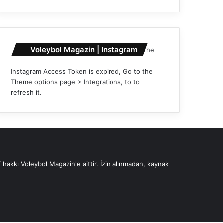
Voleybol Magazin | Instagram
The
Instagram Access Token is expired, Go to the
Theme options page > Integrations, to to
refresh it.
 hakkı Voleybol Magazin'e aittir. İzin alınmadan, kaynak
Instagram
YouTube
X