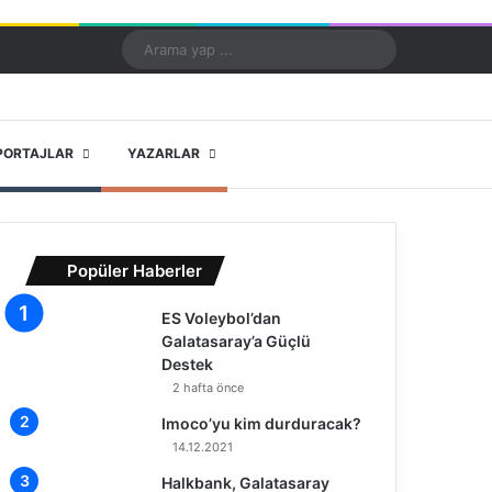
Kayıt Ol
Rastgele Makale
Kenar Bölmesi
Dış görünümü değiştir
Arama
yap
...
X
YouTube
Instagram
PORTAJLAR
YAZARLAR
Popüler Haberler
ES Voleybol’dan
Galatasaray’a Güçlü
Destek
2 hafta önce
Imoco’yu kim durduracak?
14.12.2021
Halkbank, Galatasaray