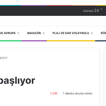
℃
24
istanbul
VE AVRUPA
MAGAZIN
PLAJ VE KAR VOLEYBOLU
RÖ
şlıyor
başlıyor
2.290
1 dakika okuma süresi