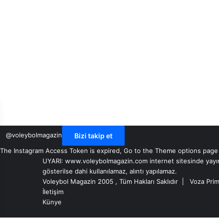
@voleybolmagazin
Bizi takip et
The Instagram Access Token is expired, Go to the Theme options page > 
UYARI: www.voleybolmagazin.com internet sitesinde yayınlan
gösterilse dahi kullanılamaz, alıntı yapılamaz.
Voleybol Magazin 2005 , Tüm Hakları Saklıdır |
Voza Prim
İletişim
Künye