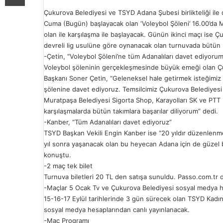
Çukurova Belediyesi ve TSYD Adana Şubesi birlikteliği ile
Cuma (Bugün) başlayacak olan ‘Voleybol Şöleni’ 16.00’da 
olan ile karşılaşma ile başlayacak. Günün ikinci maçı ise 
devreli lig usulüne göre oynanacak olan turnuvada bütün
-Çetin, “Voleybol Şöleni’ne tüm Adanalıları davet ediyorum
Voleybol şöleninin gerçekleşmesinde büyük emeği olan Ç
Başkanı Soner Çetin, “Geleneksel hale getirmek isteğimiz 
şölenine davet ediyoruz. Temsilcimiz Çukurova Belediyesi
Muratpaşa Belediyesi Sigorta Shop, Karayolları SK ve PTT
karşılaşmalarda bütün takımlara başarılar diliyorum” dedi.
-Kanber, “Tüm Adanalıları davet ediyoruz”
TSYD Başkan Vekili Engin Kanber ise “20 yıldır düzenlen
yıl sonra yaşanacak olan bu heyecan Adana için de güzel b
konuştu.
-2 maç tek bilet
Turnuva biletleri 20 TL den satışa sunuldu. Passo.com.tr den
-Maçlar 5 Ocak Tv ve Çukurova Belediyesi sosyal medya he
15-16-17 Eylül tarihlerinde 3 gün sürecek olan TSYD Kadı
sosyal medya hesaplarından canlı yayınlanacak.
-Maç Programı