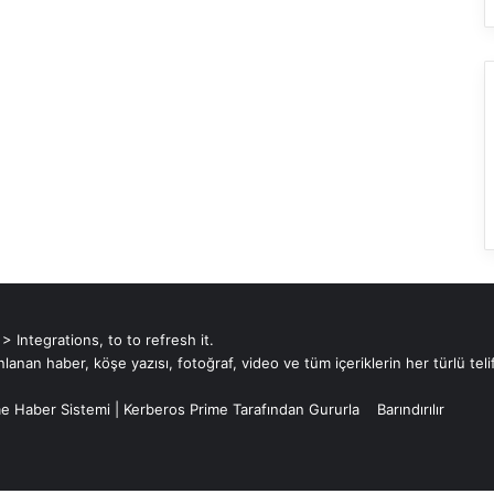
a
k
k
a
t
ı
l
d
ı
Integrations, to to refresh it.
an haber, köşe yazısı, fotoğraf, video ve tüm içeriklerin her türlü telif
e Haber Sistemi
|
Kerberos Prime
Tarafından Gururla
Barındırılır