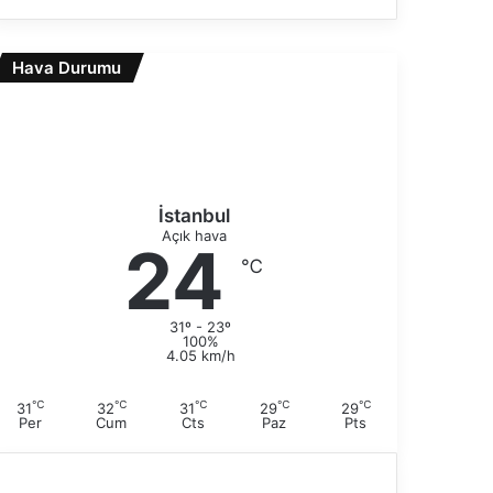
e
n
k
r
i
Hava Durumu
a
s
k
a
i
y
s
f
a
a
y
f
İstanbul
a
Açık hava
24
℃
31º - 23º
100%
4.05 km/h
℃
℃
℃
℃
℃
31
32
31
29
29
Per
Cum
Cts
Paz
Pts