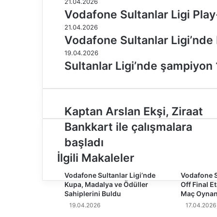
21.04.2026
Vodafone Sultanlar Ligi Play-
21.04.2026
Vodafone Sultanlar Ligi’nde 
19.04.2026
Sultanlar Ligi’nde şampiyon 
K
Kaptan Arslan Ekşi, Ziraat
a
Bankkart ile çalışmalara
p
t
başladı
a
İlgili Makaleler
n
A
Vodafone Sultanlar Ligi’nde
Vodafone S
r
Kupa, Madalya ve Ödüller
Off Final 
s
Sahiplerini Buldu
Maç Oynan
l
19.04.2026
17.04.2026
a