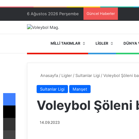
6 Ağustos 2026 Perşembe
Güncel Haberler
ANA SAYFA
MILLI TAKIMLAR
LIGLER
DÜNYA 
Anasayfa
/
Ligler
/
Sultanlar Ligi
/
Voleybol Şöleni ba
Sultanlar Ligi
Manşet
Facebook
Voleybol Şöleni 
X
E-Posta ile paylaş
14.09.2023
Yazdır