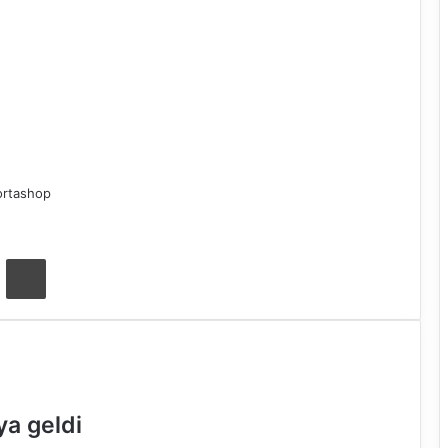
ortashop
ta ile paylaş
Yazdır
ya geldi