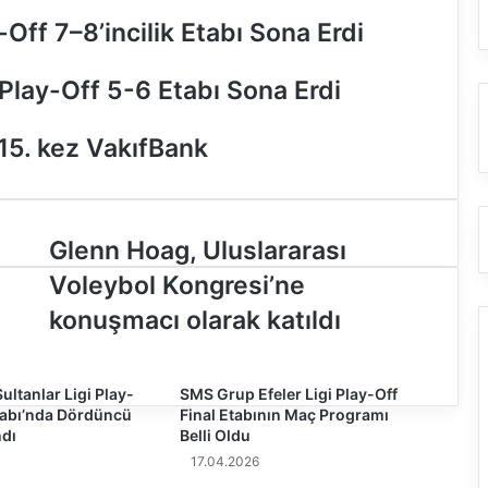
Off 7–8’incilik Etabı Sona Erdi
Play-Off 5-6 Etabı Sona Erdi
15. kez VakıfBank
G
Glenn Hoag, Uluslararası
l
Voleybol Kongresi’ne
e
n
konuşmacı olarak katıldı
n
H
o
ultanlar Ligi Play-
SMS Grup Efeler Ligi Play-Off
a
Etabı’nda Dördüncü
Final Etabının Maç Programı
g
dı
Belli Oldu
,
17.04.2026
U