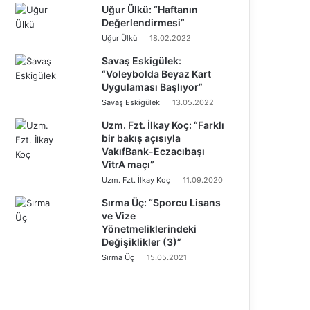
Uğur Ülkü: “Haftanın
Değerlendirmesi”
Uğur Ülkü
18.02.2022
Savaş Eskigülek:
“Voleybolda Beyaz Kart
Uygulaması Başlıyor”
Savaş Eskigülek
13.05.2022
Uzm. Fzt. İlkay Koç: “Farklı
bir bakış açısıyla
VakıfBank-Eczacıbaşı
VitrA maçı”
Uzm. Fzt. İlkay Koç
11.09.2020
Sırma Üç: “Sporcu Lisans
ve Vize
Yönetmeliklerindeki
Değişiklikler (3)”
Sırma Üç
15.05.2021
Ö
n
S
c
o