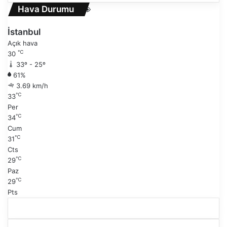
n
e
Hava Durumu
r
k
a
i
İstanbul
k
s
Açık hava
i
a
℃
30
s
y
33º - 25º
a
f
61%
y
a
3.69 km/h
f
℃
33
a
Per
℃
34
Cum
℃
31
Cts
℃
29
Paz
℃
29
Pts