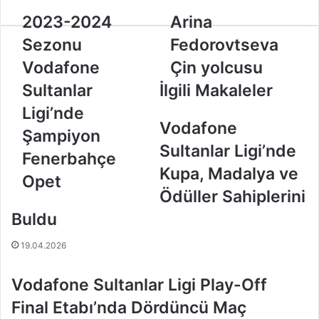
2
2023-2024
A
Arina
0
r
Sezonu
Fedorovtseva
2
i
3
n
Vodafone
Çin yolcusu
-
a
Sultanlar
İlgili Makaleler
2
F
0
e
Ligi’nde
2
d
Vodafone
Şampiyon
4
o
Sultanlar Ligi’nde
S
r
Fenerbahçe
e
o
Kupa, Madalya ve
Opet
z
v
Ödüller Sahiplerini
o
t
n
s
Buldu
u
e
V
v
19.04.2026
o
a
d
Ç
Vodafone Sultanlar Ligi Play-Off
a
i
f
n
Final Etabı’nda Dördüncü Maç
o
y