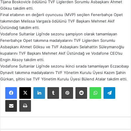
Tijana Boskovic’e ödülünü TVF Liglerden Sorumlu Asbaşkanı Ahmet
Göksu takdim etti.
Final etabının en değerli oyuncusu (MVP) seçilen Fenerbahçe Opet
takımından Melissa Vargas’a ödülünü TVF Başkanı Mehmet Akif
Üstündağ takdim etti.
Vodafone Sultanlar Ligi’nde sezonu şampiyon olarak tamamlayan
Fenerbahçe Opet takımına madalyalarını TVF Liglerden Sorumlu
Asbaşkanı Ahmet Göksu ve TVF Asbaşkanı Selahattin Süleymanoğlu
kupalarını TVF Başkanı Mehmet Akif Üstündağ ve Vodafone CEO’su
Engin Aksoy takdim etti.
Vodafone Sultanlar Ligi’nde sezonu ikinci sırada tamamlayan Eczacıbaşı
Dynavit takımına madalyalarını TVF Yönetim Kurulu Üyesi Kazım Şahin
Gürkan, şiltini ise TVF Yönetim Kurulu Üyesi Bülend Atalar takdim etti.
Facebook
X
LinkedIn
Tumblr
Pinterest
Reddit
WhatsApp
Telegram
E-Posta ile paylaş
Yazdır