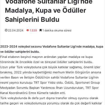
Vodafone Sultanlar Ligi’nde
Madalya, Kupa ve Ödüller
Sahiplerini Buldu
22.04.2024
1.539
1 dakika okuma süresi
2023-2024 voleybol sezonu Vodafone Sultanlar Ligi’nde madalya, kupa
ve ödüller sahiplerini buldu.
Final etabının beşinci maçının ardından yapılan madalya ve kupa
töreninde ilk öncelikle özel ve bireysel ödüller sahiplerini buldu.
Uzun yıllar Türk voleyboluna çok büyük katkılar sağlamış, önemli izler
bırakmış, 2022 yılında kaybettiğimiz merhum Metin Görgün’ün anısına
verilen Basın ve İletişim Ödülü’nün sahibi Vodafone Sultanlar Ligi’nin
resmi yayıncı kuruluşu TRT Spor Yıldız oldu. Ödülü, Sportsnet Group
Medyadan Sorumlu Başkan Yardımcısı İlhan Uzundurukan, TRT Spor
Kanal Koordinatörü Emre Kümet’e takdim etti.
Türk voleybolunda ilk defa yurt dışına transfer olmuş oyuncu olarak
tarihe geçen ve voleybolumuza yorumcu olarak da çok değerli katkılar