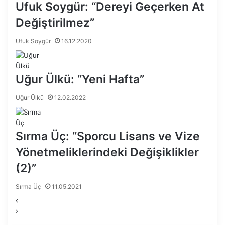
Ufuk Soygür: “Dereyi Geçerken At
Değiştirilmez”
Ufuk Soygür
16.12.2020
Uğur Ülkü: “Yeni Hafta”
Uğur Ülkü
12.02.2022
Sırma Üç: “Sporcu Lisans ve Vize
Yönetmeliklerindeki Değişiklikler
(2)”
Sırma Üç
11.05.2021
Ö
S
n
o
c