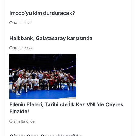
m
p
Imoco’yu kim durduracak?
i
y
14.12.2021
o
n
Halkbank, Galatasaray karşısında
F
e
18.02.2022
n
e
r
b
a
h
ç
e
Filenin Efeleri, Tarihinde İlk Kez VNL’de Çeyrek
O
Finalde!
p
e
2 hafta önce
t