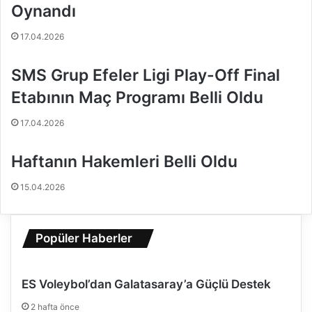
Oynandı
n
o
e
l
17.04.2026
S
c
u
u
SMS Grup Efeler Ligi Play-Off Final
l
s
t
u
Etabının Maç Programı Belli Oldu
a
n
17.04.2026
l
a
Haftanın Hakemleri Belli Oldu
r
L
15.04.2026
i
g
i
’
Popüler Haberler
n
d
e
ES Voleybol’dan Galatasaray’a Güçlü Destek
Ş
a
2 hafta önce