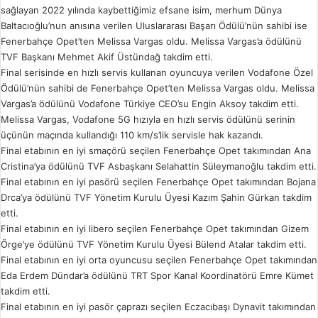
sağlayan 2022 yılında kaybettiğimiz efsane isim, merhum Dünya
Baltacıoğlu’nun anısına verilen Uluslararası Başarı Ödülü’nün sahibi ise
Fenerbahçe Opet’ten Melissa Vargas oldu. Melissa Vargas’a ödülünü
TVF Başkanı Mehmet Akif Üstündağ takdim etti.
Final serisinde en hızlı servis kullanan oyuncuya verilen Vodafone Özel
Ödülü’nün sahibi de Fenerbahçe Opet’ten Melissa Vargas oldu. Melissa
Vargas’a ödülünü Vodafone Türkiye CEO’su Engin Aksoy takdim etti.
Melissa Vargas, Vodafone 5G hızıyla en hızlı servis ödülünü serinin
üçünün maçında kullandığı 110 km/s’lik servisle hak kazandı.
Final etabının en iyi smaçörü seçilen Fenerbahçe Opet takımından Ana
Cristina’ya ödülünü TVF Asbaşkanı Selahattin Süleymanoğlu takdim etti.
Final etabının en iyi pasörü seçilen Fenerbahçe Opet takımından Bojana
Drca’ya ödülünü TVF Yönetim Kurulu Üyesi Kazım Şahin Gürkan takdim
etti.
Final etabının en iyi libero seçilen Fenerbahçe Opet takımından Gizem
Örge’ye ödülünü TVF Yönetim Kurulu Üyesi Bülend Atalar takdim etti.
Final etabının en iyi orta oyuncusu seçilen Fenerbahçe Opet takımından
Eda Erdem Dündar’a ödülünü TRT Spor Kanal Koordinatörü Emre Kümet
takdim etti.
Final etabının en iyi pasör çaprazı seçilen Eczacıbaşı Dynavit takımından