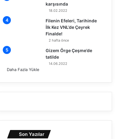
karşısında
18.02.2022
Filenin Efeleri, Tarihinde
İlk Kez VNL’de Çeyrek
Finalde!
2 hafta önce
Gizem Örge Çeşme’de
tatilde
14.06.2022
Daha Fazla Yükle
Son Yazılar