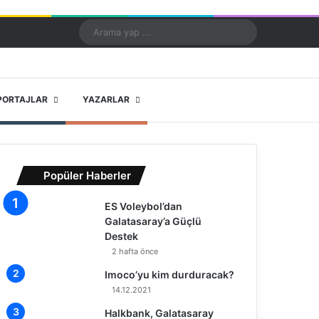
Kayıt Ol
Rastgele Makale
Kenar Bölmesi
Dış görünümü değiştir
Arama
yap
...
X
YouTube
Instagram
PORTAJLAR
YAZARLAR
Popüler Haberler
ES Voleybol’dan
Galatasaray’a Güçlü
Destek
2 hafta önce
Imoco’yu kim durduracak?
14.12.2021
Halkbank, Galatasaray