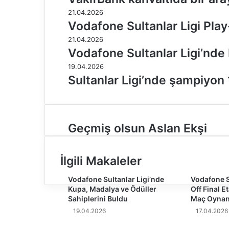
21.04.2026
Vodafone Sultanlar Ligi Play-
21.04.2026
Vodafone Sultanlar Ligi’nde 
19.04.2026
Sultanlar Ligi’nde şampiyon 
G
Geçmiş olsun Aslan Ekşi
e
ç
m
İlgili Makaleler
i
ş
Vodafone Sultanlar Ligi’nde
Vodafone S
Kupa, Madalya ve Ödüller
Off Final 
o
Sahiplerini Buldu
Maç Oynan
l
s
19.04.2026
17.04.2026
u