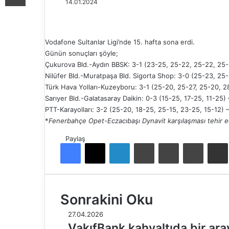
14.01.2024
Vodafone Sultanlar Ligi’nde 15. hafta sona erdi.
Günün sonuçları şöyle;
Çukurova Bld.-Aydın BBSK: 3-1 (23-25, 25-22, 25-22, 25
Nilüfer Bld.-Muratpaşa Bld. Sigorta Shop: 3-0 (25-23, 25
Türk Hava Yolları-Kuzeyboru: 3-1 (25-20, 25-27, 25-20, 
Sarıyer Bld.-Galatasaray Daikin: 0-3 (15-25, 17-25, 11-25)
PTT-Karayolları: 3-2 (25-20, 18-25, 25-15, 23-25, 15-12) 
*
Fenerbahçe Opet-Eczacıbaşı Dynavit karşılaşması tehir ed
Paylaş
Facebook
X
LinkedIn
Tumblr
Pinterest
Reddit
E-Pos
Sonrakini Oku
27.04.2026
VakıfBank kahvaltıda bir ara