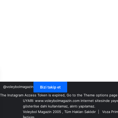
@voleybolmagazin
Bizi takip et
The Instagram Access Token is expired, Go to the Theme options page > 
UYARI: www.voleybolmagazin.com internet sitesinde yayınlan
gösterilse dahi kullanılamaz, alıntı yapılamaz.
Voleybol Magazin 2005 , Tüm Hakları Saklıdır |
Voza Prim
İletişim