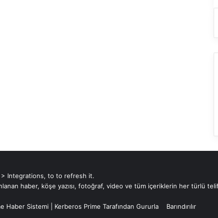
Integrations, to to refresh it.
an haber, köşe yazısı, fotoğraf, video ve tüm içeriklerin her türlü telif
e Haber Sistemi
|
Kerberos Prime
Tarafından Gururla
Barındırılır