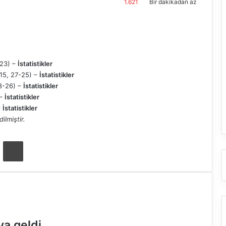
1.621
Bir dakikadan az
-23) –
İstatistikler
-15, 27-25) –
İstatistikler
28-26) –
İstatistikler
 –
İstatistikler
–
İstatistikler
ilmiştir.
ta ile paylaş
Yazdır
ya geldi