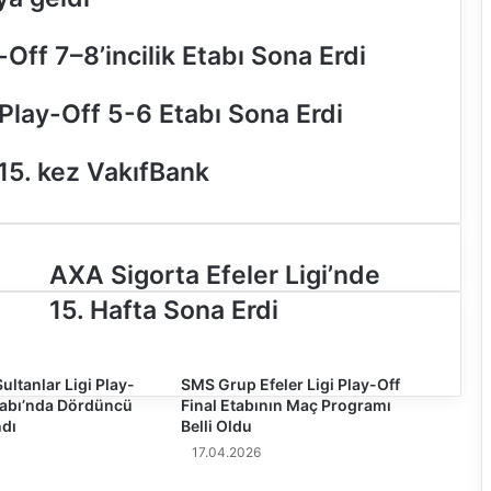
Off 7–8’incilik Etabı Sona Erdi
Play-Off 5-6 Etabı Sona Erdi
15. kez VakıfBank
A
AXA Sigorta Efeler Ligi’nde
X
15. Hafta Sona Erdi
A
S
i
ultanlar Ligi Play-
g
SMS Grup Efeler Ligi Play-Off
Etabı’nda Dördüncü
Final Etabının Maç Programı
o
dı
Belli Oldu
r
t
17.04.2026
a