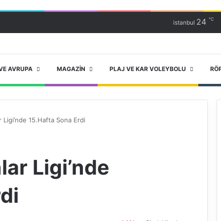
℃
24
istanbul
VE AVRUPA
MAGAZIN
PLAJ VE KAR VOLEYBOLU
RÖ
 Ligi’nde 15.Hafta Sona Erdi
ar Ligi’nde
di