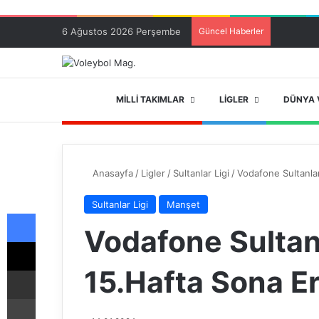
6 Ağustos 2026 Perşembe
Güncel Haberler
ANA SAYFA
MILLI TAKIMLAR
LIGLER
DÜNYA 
Anasayfa
/
Ligler
/
Sultanlar Ligi
/
Vodafone Sultanlar
Sultanlar Ligi
Manşet
Facebook
Vodafone Sultanl
X
15.Hafta Sona Er
E-Posta ile paylaş
Yazdır