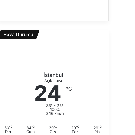
n
S
c
o
e
n
k
r
i
Hava Durumu
a
s
k
a
i
y
s
f
a
a
y
f
İstanbul
a
Açık hava
24
℃
33º - 23º
100%
3.16 km/h
℃
℃
℃
℃
℃
33
34
30
29
29
Per
Cum
Cts
Paz
Pts