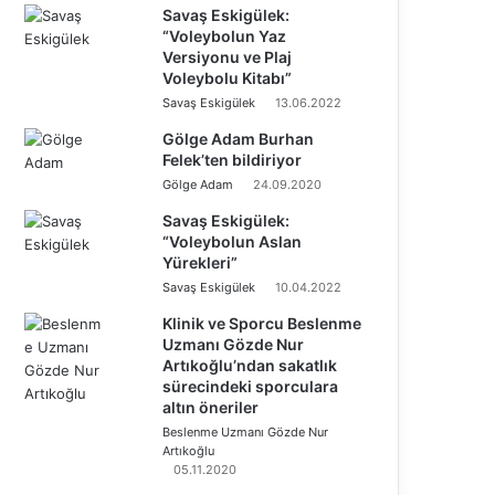
Savaş Eskigülek:
“Voleybolun Yaz
Versiyonu ve Plaj
Voleybolu Kitabı”
Savaş Eskigülek
13.06.2022
Gölge Adam Burhan
Felek’ten bildiriyor
Gölge Adam
24.09.2020
Savaş Eskigülek:
“Voleybolun Aslan
Yürekleri”
Savaş Eskigülek
10.04.2022
Klinik ve Sporcu Beslenme
Uzmanı Gözde Nur
Artıkoğlu’ndan sakatlık
sürecindeki sporculara
altın öneriler
Beslenme Uzmanı Gözde Nur
Artıkoğlu
05.11.2020
Ö