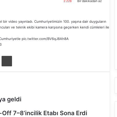
2.226
Bir dakikadan az
bir video yayınladı. Cumhuriyetimizin 100. yaşına dair duyguların
cuları ve teknik ekibi kamera karşısına geçerken kendi cümleleri ile
Cumhuriyetle
pic.twitter.com/BV6qJ8Ah8A
3
ta ile paylaş
Yazdır
ya geldi
Off 7–8’incilik Etabı Sona Erdi