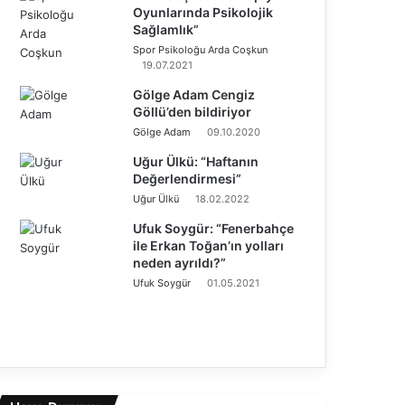
Oyunlarında Psikolojik
Sağlamlık”
Spor Psikoloğu Arda Coşkun
19.07.2021
Gölge Adam Cengiz
Göllü’den bildiriyor
Gölge Adam
09.10.2020
Uğur Ülkü: “Haftanın
Değerlendirmesi”
Uğur Ülkü
18.02.2022
Ufuk Soygür: “Fenerbahçe
ile Erkan Toğan’ın yolları
neden ayrıldı?”
Ufuk Soygür
01.05.2021
Ö
n
S
c
o
e
n
k
r
i