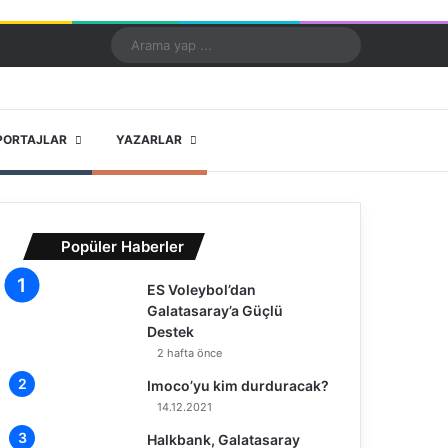
Kayıt Ol
Rastgele Makale
Kenar Bölmesi
Dış görünümü değiştir
Arama
yap
...
X
YouTube
Instagram
PORTAJLAR
YAZARLAR
Popüler Haberler
ES Voleybol’dan
Galatasaray’a Güçlü
Destek
2 hafta önce
Imoco’yu kim durduracak?
14.12.2021
Halkbank, Galatasaray