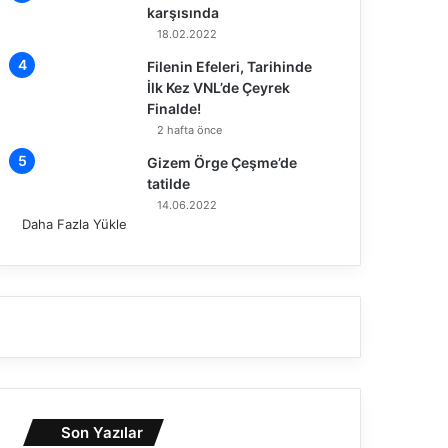
karşısında
18.02.2022
Filenin Efeleri, Tarihinde
İlk Kez VNL’de Çeyrek
Finalde!
2 hafta önce
Gizem Örge Çeşme’de
tatilde
14.06.2022
Daha Fazla Yükle
Son Yazılar