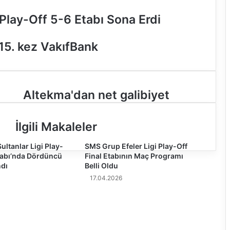
Play-Off 5-6 Etabı Sona Erdi
15. kez VakıfBank
A
Altekma'dan net galibiyet
l
t
İlgili Makaleler
e
k
ultanlar Ligi Play-
m
SMS Grup Efeler Ligi Play-Off
Etabı’nda Dördüncü
Final Etabının Maç Programı
a
dı
Belli Oldu
'
d
17.04.2026
a
n
n
e