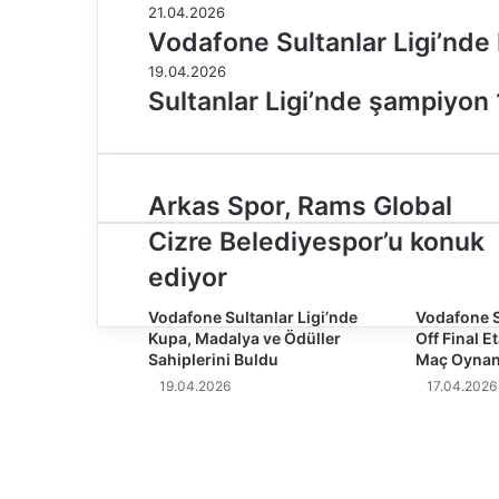
21.04.2026
Vodafone Sultanlar Ligi’nde 
19.04.2026
Sultanlar Ligi’nde şampiyon 
A
Arkas Spor, Rams Global
r
Cizre Belediyespor’u konuk
k
a
ediyor
s
S
Vodafone Sultanlar Ligi’nde
Vodafone S
Kupa, Madalya ve Ödüller
Off Final 
p
Sahiplerini Buldu
Maç Oynan
o
r
19.04.2026
17.04.2026
,
R
a
m