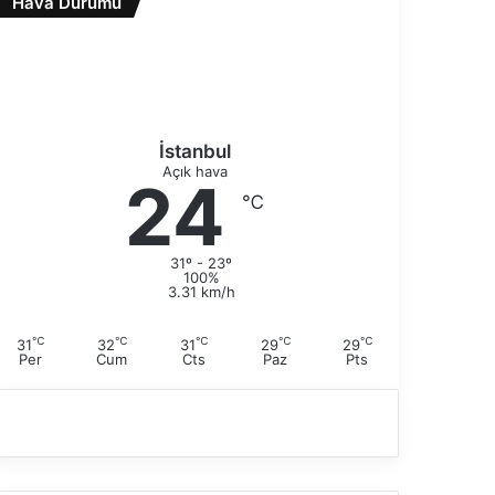
Hava Durumu
a
s
k
a
i
y
s
f
a
a
y
f
İstanbul
a
Açık hava
24
℃
31º - 23º
100%
3.31 km/h
℃
℃
℃
℃
℃
31
32
31
29
29
Per
Cum
Cts
Paz
Pts