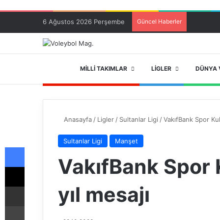
6 Ağustos 2026 Perşembe
Güncel Haberler
ANA SAYFA
MILLI TAKIMLAR
LIGLER
DÜNYA 
Anasayfa
/
Ligler
/
Sultanlar Ligi
/
VakıfBank Spor Kul
Sultanlar Ligi
Manşet
Facebook
VakıfBank Spor 
X
yıl mesajı
E-Posta ile paylaş
Yazdır