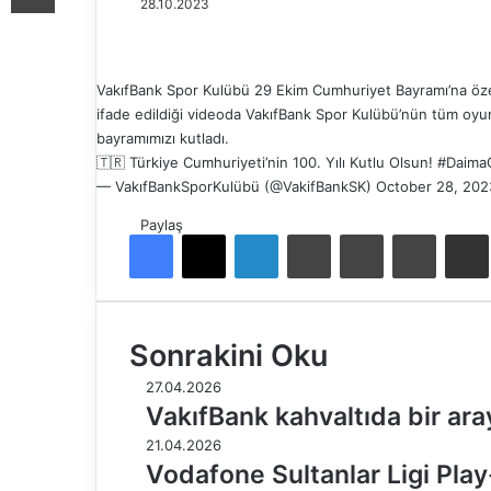
28.10.2023
VakıfBank Spor Kulübü 29 Ekim Cumhuriyet Bayramı’na özel 
ifade edildiği videoda VakıfBank Spor Kulübü’nün tüm oyun
bayramımızı kutladı.
🇹🇷 Türkiye Cumhuriyeti’nin 100. Yılı Kutlu Olsun!
#Daima
— VakıfBankSporKulübü (@VakifBankSK)
October 28, 202
Paylaş
Facebook
X
LinkedIn
Tumblr
Pinterest
Reddit
E-Pos
Sonrakini Oku
27.04.2026
VakıfBank kahvaltıda bir ara
21.04.2026
Vodafone Sultanlar Ligi Play-