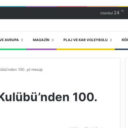
℃
24
istanbul
VE AVRUPA
MAGAZIN
PLAJ VE KAR VOLEYBOLU
RÖ
übü’nden 100. yıl mesajı
Kulübü’nden 100.