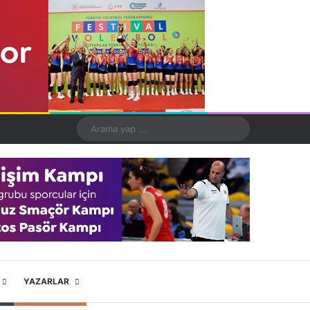
Kayıt Ol
Rastgele Makale
Kenar Bölmesi
Dış görünümü değiştir
Arama
yap
...
X
YouTube
Instagram
YAZARLAR