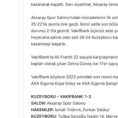
kazanarak kapattı. Sarı-siyahlılar, Aksaray temsi
Aksaray Spor Salonu’ndaki mücadelenin ilk seti
25-22’lik skorla öne geçti. İkinci sette son bölü
durumu 2-0’a getirdi. VakıfBank üçüncü sete ya
heyecana sahne olan seti 26-24 Kuzeyboru kaz
kazanmayı başardı.
VakıfBank’ta Ali Frantti 22 sayıyla karşılaşman
kaptan olarak çıkan Zehra Güneş ise 11’er sayıyl
VakıfBank böylece 2023 yılındaki son resmi maçı
AXA Sigorta Kupa Voley ve AXA Sigorta Şampiyo
KUZEYBORU – VAKIFBANK: 1-3
SALON:
Aksaray Spor Salonu
HAKEMLER:
İsmail Yıldırım, Furkan Salduz
KUZEYBORU:
Tuğba Şenoğlu İvegin 14, Merve At