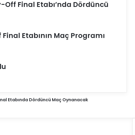
y-Off Final Etabı’nda Dördüncü
Y
ö
n
e
t
ff Final Etabının Maç Programı
i
m
d
e
v
du
r
e
y
e
g
 Final Etabında Dördüncü Maç Oynanacak
i
r
d
i
!
İ