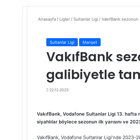
Anasayfa
/
Ligler
/
Sultanlar Ligi
/
VakıfBank sezonun il
Sultanlar Ligi
Manşet
VakıfBank sezo
galibiyetle t
22.12.2023
VakıfBank, Vodafone Sultanlar Ligi 13. hafta
siyahlılar böylece sezonun ilk yarısını ve 202
VakıfBank, Vodafone Sultanlar Ligi’nde 2023-