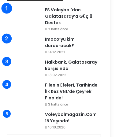
ES Voleybol’dan
Galatasaray’a Güçlü
Destek
3 hafta önce
Imoco’yu kim
durduracak?
14.12.2021
Halkbank, Galatasaray
karşısında
18.02.2022
Filenin Efeleri, Tarihinde
İlk Kez VNL’de Çeyrek
Finalde!
3 hafta önce
Voleybolmagazin.Com
15 Yaşında!
10.10.2020