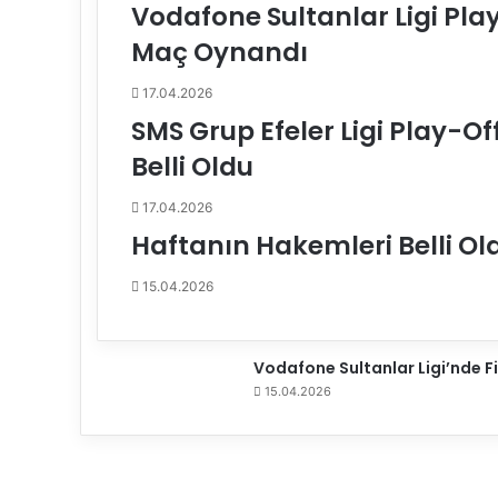
Vodafone Sultanlar Ligi Pla
l
k
Maç Oynandı
D
e
17.04.2026
v
SMS Grup Efeler Ligi Play-O
r
e
Belli Oldu
S
o
17.04.2026
n
Haftanın Hakemleri Belli Ol
a
E
15.04.2026
r
d
i
Vodafone Sultanlar Ligi’nde
15.04.2026