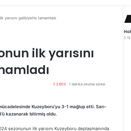
k yarısını galibiyetle tamamladı
Haf
15
nun ilk yarısını
amamladı
2.603
1 dakika okuma süresi
 mücadelesinde Kuzeyboru’yu 3-1 mağlup etti. Sarı-
3’ü kazanarak bitirmiş oldu.
2024 sezonunun ilk yarısını Kuzeyboru deplasmanında