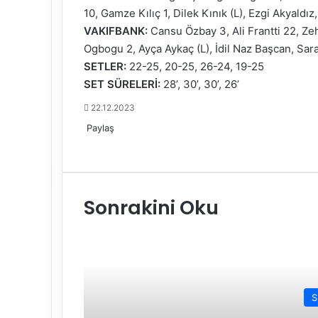
10, Gamze Kılıç 1, Dilek Kınık (L), Ezgi Akyaldız
VAKIFBANK:
Cansu Özbay 3, Ali Frantti 22, Ze
Ogbogu 2, Ayça Aykaç (L), İdil Naz Başcan, Sa
SETLER:
22-25, 20-25, 26-24, 19-25
SET SÜRELERİ:
28’, 30’, 30’, 26’
22.12.2023
Paylaş
F
X
L
T
P
R
W
T
E
Y
a
i
u
i
e
h
e
-
a
c
n
m
n
d
a
l
P
z
e
k
b
t
d
t
e
o
d
Sonrakini Oku
b
e
l
e
i
s
g
s
ı
o
d
r
r
t
A
r
t
r
o
I
e
p
a
a
k
n
s
p
m
i
t
l
e
p
S
a