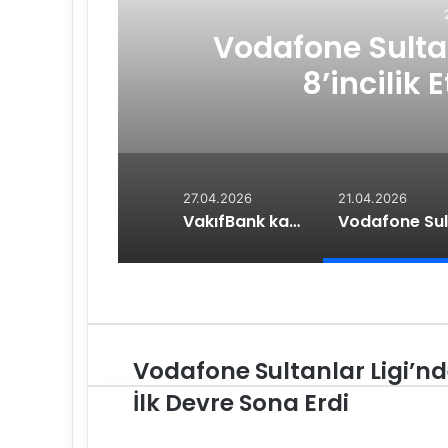
y
l
Vodafone Sultan
a
ldi
ş
8’incilik 
27.04.2026
21.04.2026
VakıfBank kahvaltıda bir araya geldi
Vodafone Sultanlar Ligi’n
V
o
İlk Devre Sona Erdi
d
a