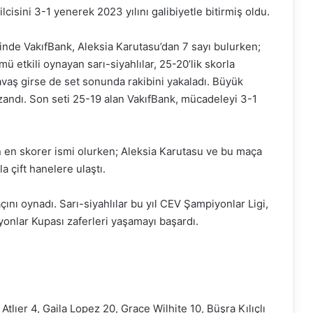
lcisini 3-1 yenerek 2023 yılını galibiyetle bitirmiş oldu.
nde VakıfBank, Aleksia Karutasu’dan 7 sayı bulurken;
mü etkili oynayan sarı-siyahlılar, 25-20’lik skorla
vaş girse de set sonunda rakibini yakaladı. Büyük
andı. Son seti 25-19 alan VakıfBank, mücadeleyi 3-1
ın en skorer ismi olurken; Aleksia Karutasu ve bu maça
a çift hanelere ulaştı.
nı oynadı. Sarı-siyahlılar bu yıl CEV Şampiyonlar Ligi,
nlar Kupası zaferleri yaşamayı başardı.
lıer 4, Gaila Lopez 20, Grace Wilhite 10, Büşra Kılıçlı