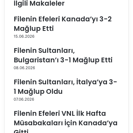
İlgili Makaleler
u
K
s
u
a
ş
Filenin Efeleri Kanada’yı 3-2
m
g
Mağlup Etti
,
ö
A
z
15.06.2026
L
İ
S
z
Filenin Sultanları,
V
m
Bulgaristan’ı 3-1 Mağlup Etti
o
i
l
r
08.06.2026
e
V
y
i
Filenin Sultanları, İtalya’ya 3-
b
n
1 Mağlup Oldu
o
ç
l
A
07.06.2026
'
k
d
k
Filenin Efeleri VNL İlk Hafta
a
u
Müsabakaları İçin Kanada’ya
ş
B
Gitti