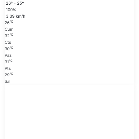
26º - 25º
f
a
100%
a
y
3.39 km/h
f
℃
26
a
Cum
℃
32
Cts
℃
30
Paz
℃
31
Pts
℃
29
Sal