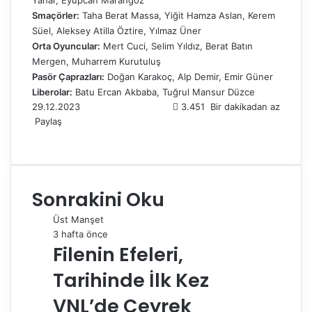
Yanar, Eyüpcan Marangoz
Smaçörler:
Taha Berat Massa, Yiğit Hamza Aslan, Kerem
Süel, Aleksey Atilla Öztire, Yılmaz Üner
Orta Oyuncular:
Mert Cuci, Selim Yıldız, Berat Batın
Mergen, Muharrem Kurutuluş
Pasör Çaprazları:
Doğan Karakoç, Alp Demir, Emir Güner
Liberolar:
Batu Ercan Akbaba, Tuğrul Mansur Düzce
29.12.2023
3.451
Bir dakikadan az
Paylaş
F
X
L
T
P
R
W
T
E
Y
a
i
u
i
e
h
e
-
a
c
n
m
n
d
a
l
P
z
e
k
b
t
d
t
e
o
d
Sonrakini Oku
b
e
l
e
i
s
g
s
ı
o
d
r
r
t
A
r
t
r
Üst Manşet
o
I
e
p
a
a
3 hafta önce
k
n
s
p
m
i
Filenin Efeleri,
t
l
e
Tarihinde İlk Kez
p
a
VNL’de Çeyrek
y