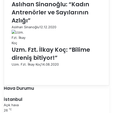
Aslıhan Sinanoğlu: “Kadın
Antrenörler ve Sayılarının
Azlığı”
Aslıhan Sinanoğlu
12.12.2020
Uzm. Fzt. İlkay Koç: “Bilime
direniş bitiyor!”
Uzm. Fzt. İlkay Koç
14.08.2020
Ö
n
S
c
o
e
n
Hava Durumu
k
r
i
a
İstanbul
s
k
Açık hava
a
i
℃
26
y
s