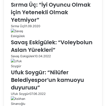
Sırma Üç: “İyi Oyuncu Olmak
için Yetenekli Olmak
Yetmiyor”
Sırma Üç
01.09.2020
Savaş Eskigülek: “Voleybolun
Aslan Yürekleri”
Savaş Eskigülek
10.04.2022
Ufuk Soygür: “Nilüfer
Belediyespor’un kamuoyu
duyurusu”
Ufuk Soygür
07.06.2022