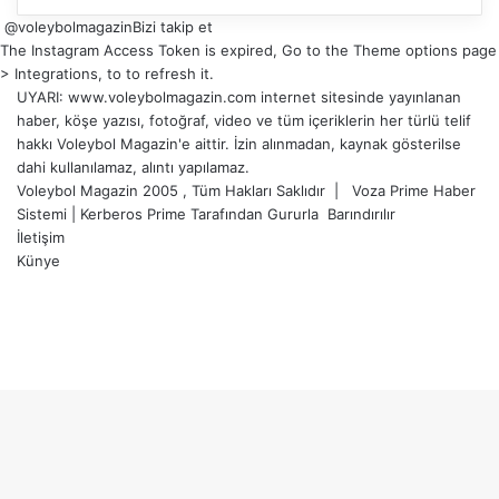
@voleybolmagazin
Bizi takip et
The Instagram Access Token is expired, Go to the Theme options page
> Integrations, to to refresh it.
UYARI: www.voleybolmagazin.com internet sitesinde yayınlanan
haber, köşe yazısı, fotoğraf, video ve tüm içeriklerin her türlü telif
hakkı Voleybol Magazin'e aittir. İzin alınmadan, kaynak gösterilse
dahi kullanılamaz, alıntı yapılamaz.
Voleybol Magazin 2005 , Tüm Hakları Saklıdır |
Voza Prime Haber
Sistemi
|
Kerberos Prime
Tarafından Gururla
Barındırılır
İletişim
Künye
X
YouTube
Instagram
Facebook
X
LinkedIn
WhatsApp
Telegram
Başa
dön
tuşu