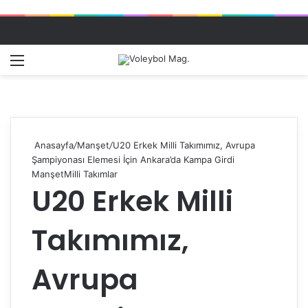
Menü
Dış gö
A
Anasayfa
/
Manşet
/
U20 Erkek Milli Takımımız, Avrupa
Şampiyonası Elemesi İçin Ankara’da Kampa Girdi
Manşet
Milli Takımlar
U20 Erkek Milli
Takımımız,
Avrupa