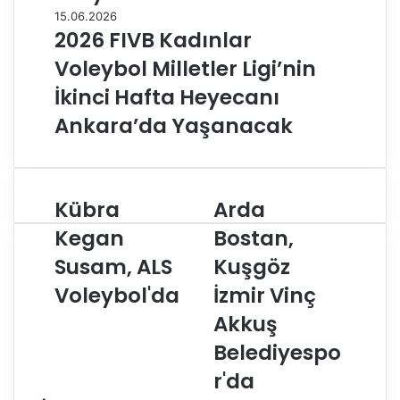
15.06.2026
2026 FIVB Kadınlar
Voleybol Milletler Ligi’nin
İkinci Hafta Heyecanı
Ankara’da Yaşanacak
Kübra
Arda
K
A
ü
r
Kegan
Bostan,
b
d
Susam, ALS
Kuşgöz
r
a
a
B
Voleybol'da
İzmir Vinç
K
o
e
s
Akkuş
g
t
Belediyespo
a
a
n
n
r'da
S
,