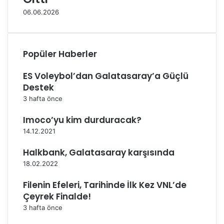
e
06.06.2026
l
e
d
i
Popüler Haberler
y
e
ES Voleybol’dan Galatasaray’a Güçlü
s
Destek
p
o
3 hafta önce
r
Imoco’yu kim durduracak?
'
d
14.12.2021
a
Halkbank, Galatasaray karşısında
18.02.2022
Filenin Efeleri, Tarihinde İlk Kez VNL’de
Çeyrek Finalde!
3 hafta önce